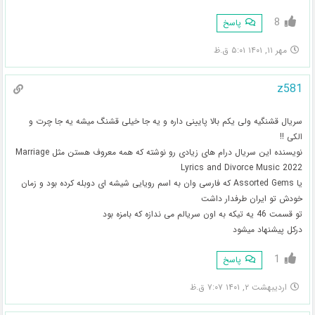
8
پاسخ
مهر ۱۱, ۱۴۰۱ ۵:۰۱ ق.ظ
z581
سریال قشنگیه ولی یکم بالا پایینی داره و یه جا خیلی قشنگ میشه یه جا چرت و
الکی !!
نویسنده این سریال درام های زیادی رو نوشته که همه معروف هستن مثل Marriage
Lyrics and Divorce Music 2022
یا Assorted Gems که فارسی وان به اسم رویایی شیشه ای دوبله کرده بود و زمان
خودش تو ایران طرفدار داشت
تو قسمت 46 یه تیکه به اون سریالم می ندازه که بامزه بود
درکل پیشنهاد میشود
1
پاسخ
اردیبهشت ۲, ۱۴۰۱ ۷:۰۷ ق.ظ