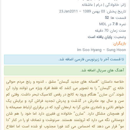
ژانر: خانوادگی | درام | عاشقانه
تاریخ پخش: 03 بهمن 1389 – 23Jan2011
قسمت ها:
52
نمره:
7.8
در MDL
مدت زمان: 70 دقیقه
وضعیت:
پایان یافته است
بازیگران:
Im Soo Hyang – Sung Hoon
تا قسمت آخر با زیرنویس فارسی اضافه شد.
آهنگ های سریال اضافه شد.
خلاصه داستان: “افسانه های جدید گیسان” عشق ، اندوه و رنج مردم حوالی
خانه ی “گیسان” را به تصویر می کشد که فقط افراد ویژه می توانند وارد آن
شوند.”دن سارن” هنگام ورود به کالج در رقص کلاسیک تبحر داشت. وقتی کم
سن و سال بود مادرش در گذشت و پدرش تجدید فراش کرد و برایش یک
خواهر ناتنی و نامادری مادی گرا به ارمغان آورد که در برقراری ارتباط صمیمانه با
او همچنان مشکل دارد. “سارن” خانواده ی فقیری دارد اما خود را هم شان
دوستانی نگه می دارد که ثروتمند هستند. سرنوشت و تصادف او را در کنار “دا
مو” قرار می دهد که احساس می کند فورا مجذوب او شده است اما اطلاع