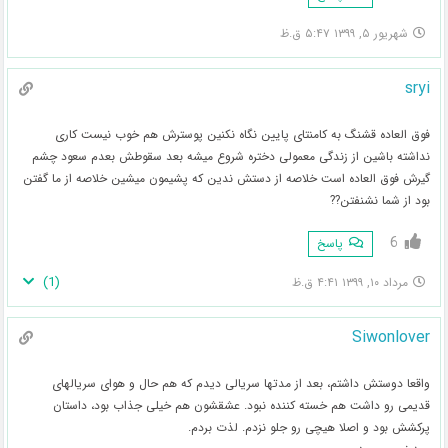
شهریور ۵, ۱۳۹۹ ۵:۴۷ ق.ظ
sryi
فوق العاده قشنگ به کامنتای پایین نگاه نکنین پوسترش هم خوب نیست کاری
نداشته باشین از زندگی معمولی دختره شروع میشه بعد سقوطش بعدم سعود چشم
گیرش فوق العاده است خلاصه از دستش ندین که پشیمون میشین خلاصه از ما گفتن
بود از شما نشنفتن??
6
پاسخ
)
1
(
مرداد ۱۰, ۱۳۹۹ ۴:۴۱ ق.ظ
Siwonlover
واقعا دوستش داشتم، بعد از مدتها سریالی دیدم که هم حال و هوای سریالهای
قدیمی رو داشت هم خسته کننده نبود. عشقشون هم خیلی جذاب بود، داستان
پرکشش بود و اصلا هیچی رو جلو نزدم. لذت بردم.