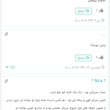
ممنونم پرومویز
1
پاسخ
تیر ۹, ۱۳۹۹ ۵:۰۹ ب.ظ
....
پایان خوشه?
5
پاسخ
)
1
(
فروردین ۲۳, ۱۳۹۹ ۵:۵۳ ب.ظ
? NiLa ?
عجب سریالی بود ، یک یک ثانیه شو جلو نزدم
خیلی سریال قوی و پخته ای بود ، هر کسی ندیده حتما بزاره تو برنامه ش برای دیدن
از همون دقیقه های اول شروع سریال مطمئن بودم با سناریو خوبی مواجه ام