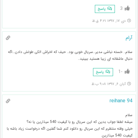
3
پاسخ
دی ۱۷, ۱۳۹۷ ۴:۲۱ ق.ظ
آرام
سلام.. خسته نباشی مدیر…سریال خوبی بود.. حیف که اخراش الکی طولش دادن…اگه
دنبال عاشقانه ای زیبا هستید ببینید..
-1
پاسخ
آبان ۶, ۱۳۹۷ ۹:۰۸ ب.ظ
reihane 94
سلام
میشه لطفا جواب بدین که این سریال رو با کیفیت 540 میذارین یا نه؟
خیلی وقته منتظرم که این سریال رو دانلود کنم شما گفتین اگه درخواست زیاد باشه با
کیفیت 540 میذارین