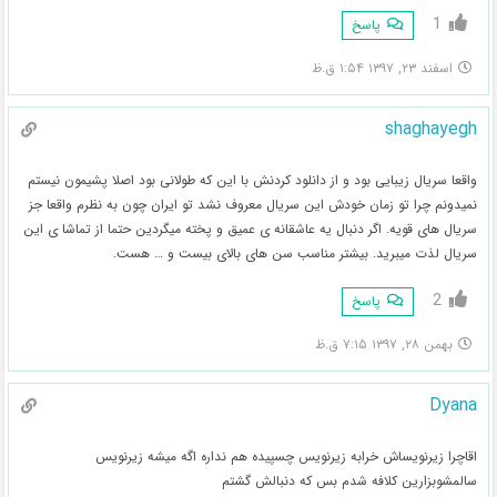
1
پاسخ
اسفند ۲۳, ۱۳۹۷ ۱:۵۴ ق.ظ
shaghayegh
واقعا سریال زیبایی بود و از دانلود کردنش با این که طولانی بود اصلا پشیمون نیستم
نمیدونم چرا تو زمان خودش این سریال معروف نشد تو ایران چون به نظرم واقعا جز
سریال های قویه. اگر دنبال یه عاشقانه ی عمیق و پخته میگردین حتما از تماشا ی این
سریال لذت میبرید. بیشتر مناسب سن های بالای بیست و … هست.
2
پاسخ
بهمن ۲۸, ۱۳۹۷ ۷:۱۵ ق.ظ
Dyana
اقاچرا زیرنویساش خرابه زیرنویس چسپیده هم نداره اگه میشه زیرنویس
سالمشوبزارین کلافه شدم بس که دنبالش گشتم