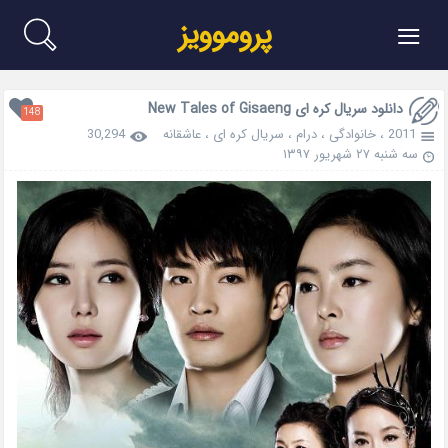
≡
پروموویز
دانلود سریال کره ای New Tales of Gisaeng
148
2011
،
خانوادگی
،
درام
،
سریال کره ای
،
عاشقانه
30,294
سه شنبه ۲۷ شهریور ۱۳۹۷