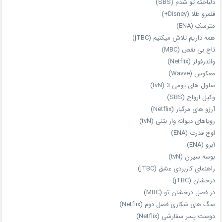
دلباخته تو شدم (SBS)
قلمرو طلا (Disney+)
مترسک (ENA)
همه داریم تلاش میکنیم (jTBC)
تاج بی‌ نقص (MBC)
واندرفولز (Netflix)
معکوس (Wavve)
سلول های یومی 3 (tvN)
وکیل ارواح (SBS)
آرزو های مرگبار (Netflix)
رویاهای دیوانه‌ وار بتنی (tvN)
اوج قدرت (ENA)
آبرو (ENA)
بوسه سیرن (tvN)
راهنمای کاربردی عشق (jTBC)
درخشان (jTBC)
در فصل درخشان تو (MBC)
سگ های شکاری فصل دوم (Netflix)
دوست‌ پسر سفارشی (Netflix)