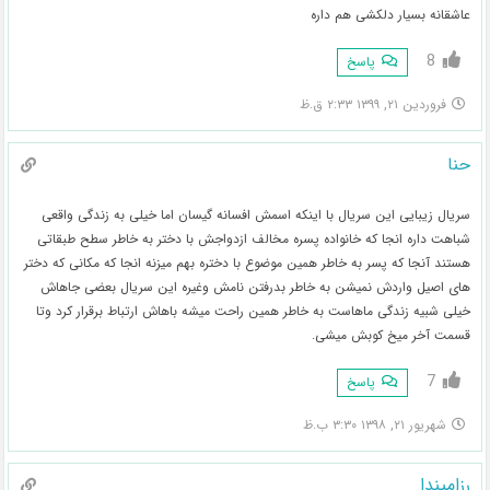
عاشقانه بسیار دلکشی هم داره
8
پاسخ
فروردین ۲۱, ۱۳۹۹ ۲:۳۳ ق.ظ
حنا
سریال زیبایی این سریال با اینکه اسمش افسانه گیسان اما خیلی به زندگی واقعی
شباهت داره انجا که خانواده پسره مخالف ازدواجش با دختر به خاطر سطح طبقاتی
هستند آنجا که پسر به خاطر همین موضوع با دختره بهم میزنه انجا که مکانی که دختر
های اصیل واردش نمیشن به خاطر بدرفتن نامش وغیره این سریال بعضی جاهاش
خیلی شبیه زندگی ماهاست به خاطر همین راحت میشه باهاش ارتباط برقرار کرد وتا
قسمت آخر میخ کوبش میشی.
7
پاسخ
شهریور ۲۱, ۱۳۹۸ ۳:۳۰ ب.ظ
رزامیندا