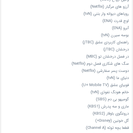
آرزو های مرگبار (Netflix)
رویاهای دیوانه‌ وار بتنی (tvN)
اوج قدرت (ENA)
آبرو (ENA)
بوسه سیرن (tvN)
راهنمای کاربردی عشق (jTBC)
درخشان (jTBC)
در فصل درخشان تو (MBC)
سگ های شکاری فصل دوم (Netflix)
دوست‌ پسر سفارشی (Netflix)
دنیای ما (tvN)
فوبیای عشق (U+ Mobile TV)
خانم هونگ نفوذی (tvN)
گومیهو بی دم (SBS)
ماری و سه پدرش (KBS1)
دروغگوی باوقار (KBS2)
گل خونین (Disney+)
قطعا بچه توئه (Channel A)