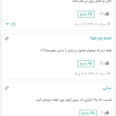
کاش یه فصل برای لی هم باشه
14
پاسخ
)
1
(
مرداد ۳۰, ۱۳۹۹ ۲:۰۹ ب.ظ
han.ye.exol
فقط منم که میخوام چانیول و بزارم با بستی بخورممم؟///
15
پاسخ
مرداد ۱۳, ۱۳۹۹ ۱۲:۰۰ ق.ظ
سانی
قسمت ۱۵ و۱۶ تکراری اند سرور آپلود بوی لطفا درستش کنید
2
پاسخ