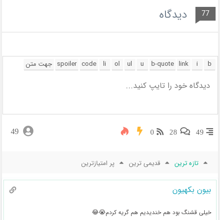
دیدگاه
77
49
0
28
49
تازه ترین
قدیمی ترین
پر امتیازترین
بیون بکهیون
خیلی قشنگ بود هم خندیدیم هم گریه کردم😭😂