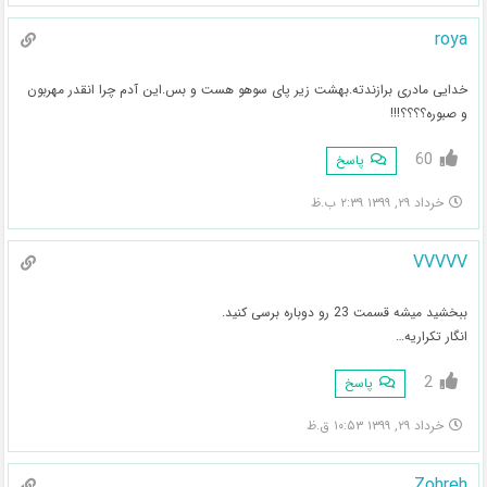
roya
خدایی مادری برازندته.بهشت زیر پای سوهو هست و بس.این آدم چرا انقدر مهربون
و صبوره؟؟؟؟!!!
60
پاسخ
خرداد ۲۹, ۱۳۹۹ ۲:۳۹ ب.ظ
VVVVV
ببخشید میشه قسمت 23 رو دوباره برسی کنید.
انگار تکراریه…
2
پاسخ
خرداد ۲۹, ۱۳۹۹ ۱۰:۵۳ ق.ظ
Zohreh