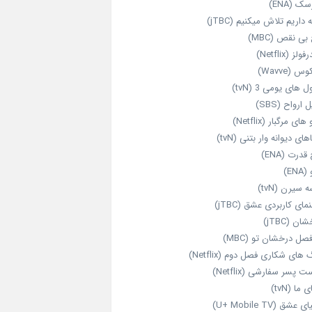
ک (ENA)
داریم تلاش میکنیم (jTBC)
بی‌ نقص (MBC)
ولز (Netflix)
 (Wavve)
 های یومی 3 (tvN)
 ارواح (SBS)
های مرگبار (Netflix)
های دیوانه‌ وار بتنی (tvN)
قدرت (ENA)
ENA)
 سیرن (tvN)
مای کاربردی عشق (jTBC)
ان (jTBC)
صل درخشان تو (MBC)
ای شکاری فصل دوم (Netflix)
‌ پسر سفارشی (Netflix)
 ما (tvN)
 عشق (U+ Mobile TV)