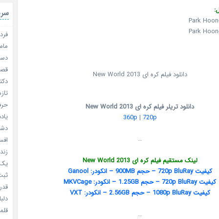
:
سری
فردا
مامو
دستو
قصر ش
دانلود فیلم کره ای New World 2013
دکتر
تازه
حرفه
دانلود تریلر فیلم کره ای New World 2013
یادد
360p
|
720p
دشم
…
افسا
زندگ
لینک مستقیم فیلم کره ای New World 2013
یک د
کیفیت 720p BluRay – حجم 900MB – انکودر: Ganool
ثبت 
کیفیت 720p BluRay – حجم 1.25GB – انکودر: MKVCage
قدر م
کیفیت 1080p BluRay – حجم 2.56GB – انکودر: VXT
دلبا
قلمرو 
…