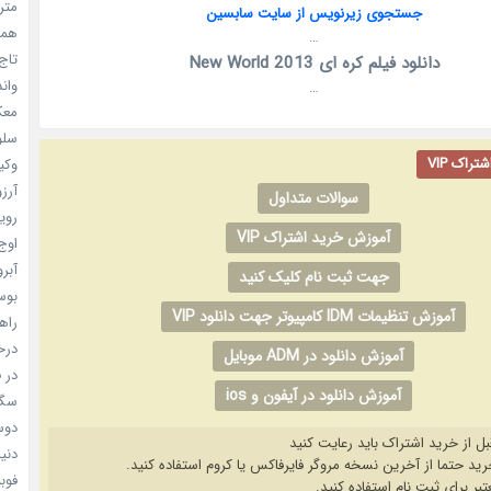
مترس
جستجوی زیرنویس از سایت سابسین
همه 
…
تاج 
دانلود فیلم کره ای New World 2013
واندرف
…
معکوس
سلول
راک VIP
وکیل
آرزو 
سوالات متداول
رویا
آموزش خرید اشتراک VIP
اوج 
آبرو (
جهت ثبت نام کلیک کنید
بوسه
آموزش تنظیمات IDM کامپیوتر جهت دانلود VIP
راهن
درخش
آموزش دانلود در ADM موبایل
در ف
آموزش دانلود در آیفون و ios
سگ ه
دوست
بل از خرید اشتراک باید رعایت کنید
دنیای
فوبیای