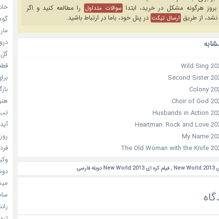
خانم
را مطالعه کنید و اگر
سوالات متداول
نشد، از طریق
در پنل خود، باما در ارتباط باشید.
ارسال تیکت
گومی
ماری
دروغ
شابه
گل خو
قطعا 
برای
بازگ
هنر سا
تب ب
آیدل
روزه
فردا
وکیل
New
,
فیلم کره ای New World 2013 دوبله فارسی
دوست
میشه
گاه
ساخت 
رانند
تبهکا