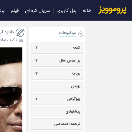
پروموویز
خانه
پنل کاربری
سریال کره ای
فیلم
برن
دانلود فیلم کره 
موضوعات
2013
،
فیلم
انیمه
▼
بر اساس سال
▼
برنامه
▼
بزودی
بیوگرافی
▼
پیشنهادی
ترجمه اختصاصی