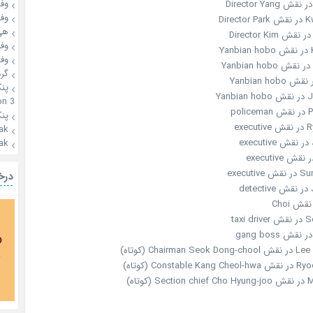
وفـ
وفـ
Dire
هی
وفـ
Y
وفـ
گرد
پن
Yan
n 3
po
پن
exe
ak
ak
execut
درخ
d
tax
Chair (کوتاه)
Cons (کوتاه)
وتاه)