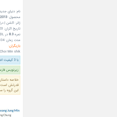
نام: دنیای جدید
محصول:
2013
ژانر: اکشن | درا
تاریخ اکران: 03 اسفند 1391 – 21Feb 2013
نمره
8.3
در MDL
مدت زمان: 134 دقیقه
بازیگران:
Choi Min shik
با 3 کیفیت اضافه شد.
زیرنویس فارس
خلاصه داستان:
قدرتش است،‌ 
این گروه را س