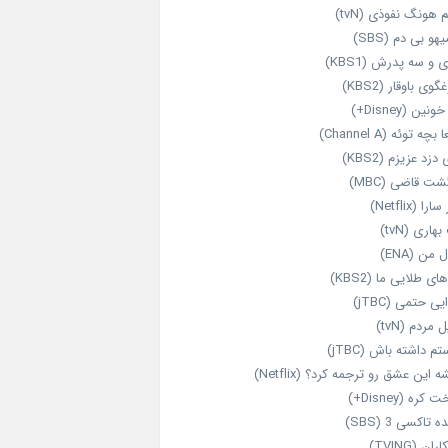
 هونگ نفوذی (tvN)
هو بی دم (SBS)
 و سه پدرش (KBS1)
گوی باوقار (KBS2)
نین (Disney+)
بچه توئه (Channel A)
 دزد عزیزم (KBS2)
شت قاضی (MBC)
را (Netflix)
هاری (tvN)
 من (ENA)
ای طلایی ما (KBS2)
یی حتمی (jTBC)
 مردم (tvN)
م داشته باش (jTBC)
 این عشق رو ترجمه کرد؟ (Netflix)
کره (Disney+)
ه تاکسی 3 (SBS)
ران (TVING)