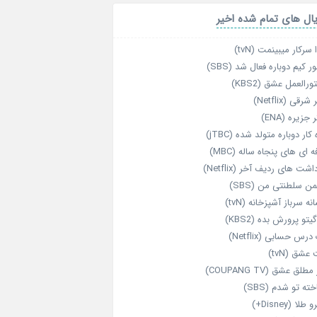
ال های تمام شده اخیر
 سرکار میبینمت (tvN)
ر کیم دوباره فعال شد (SBS)
رالعمل عشق (KBS2)
رقی (Netflix)
 جزیره (ENA)
‌ کار دوباره‌ متولد شده (jTBC)
‌ ای‌ های پنجاه‌ ساله (MBC)
اشت‌ های ردیف آخر (Netflix)
ن سلطنتی من (SBS)
نه سرباز آشپزخانه (tvN)
یتو پرورش بده (KBS2)
رس حسابی (Netflix)
عشق (tvN)
طلق عشق (COUPANG TV)
خته تو شدم (SBS)
طلا (Disney+)