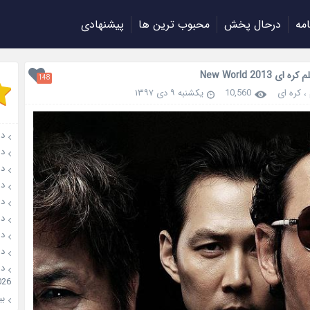
امه
درحال پخش
محبوب ترین ها
پیشنهادی
ای New World 2013
148
،
کره ای
10,560
یکشنبه ۹ دی ۱۳۹۷
دانل
دانلو
دانل
دان
دانل
دانل
دانل
دانل
026
بیو