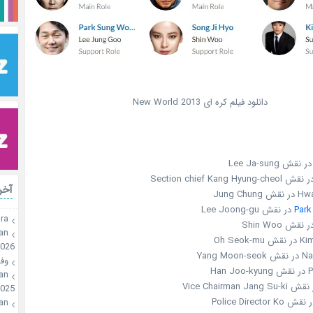
دانلود فیلم کره ای New World 2013
آخر
Jung Ch
Par
در نقش Lee Joong-gu
ra
 نقش Shin Woo
an
Oh Seo
2026
Yang 
وفـ
Ha
an
025
an