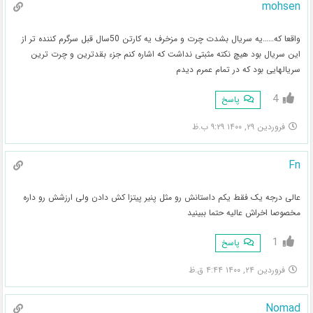
mohsen
واقعا که……یه سریال بشدت چرت و مزخرف یه کارتن 50سال قبل سرگرم کننده تر از
این سریال بود هیچ نکته مثبتی نداشت که اشاره کنم جزء بقدترین و چرت ترین
سریالهایی بود که در تمام عمرم دیدم
4
پاسخ
فروردین ۲۹, ۱۴۰۰ ۹:۲۹ ب.ظ
Fn
عالی درجه یک فقط یکم داستانش رو مثل پنیر پیتزا کش دادن ولی ارزشش رو داره
مخصوصا اخراش عالیه حتما ببینید
1
پاسخ
فروردین ۲۴, ۱۴۰۰ ۴:۴۴ ق.ظ
Nomad