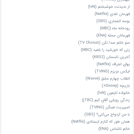
از ندیدنت خوشبختم (tvN)
قهرمان نقدی (Netflix)
بوسه انفجاری (SBS)
رودخانه ماه (MBC)
قهرمانان محله (ENA)
منو خانم صدا نکن (TV Chosun)
زنی که خورشید را بلعید (MBC)
آخرین تابستان (KBS2)
بهای اعتراف (Netflix)
ایکس عزیزم (TVING)
انقلاب چهارم عشق (Wavve)
بازیچه (Disney+)
خانواده تایفون (tvN)
زندگی رویایی آقای کیم (jTBC)
اسپیریت فینگرز (TVING)
با من ازدواج می‌کنی؟ (SBS)
همان‌ طور که کنارم ایستادی (Netflix)
خانم ناشناس (ENA)