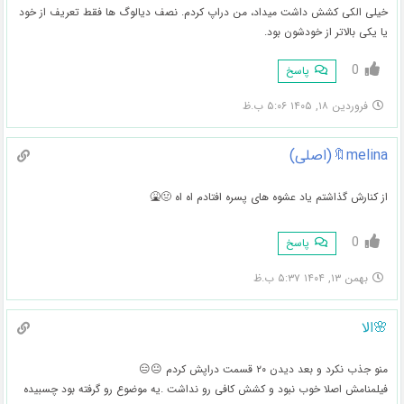
خیلی الکی کشش داشت میداد، من دراپ کردم. نصف دیالوگ ها فقط تعریف از خود
یا یکی بالاتر از خودشون بود.
0
پاسخ
فروردین ۱۸, ۱۴۰۵ ۵:۰۶ ب.ظ
melina🔖(اصلی)
از کنارش گذاشتم یاد عشوه های پسره افتادم اه اه 🤢🤮
0
پاسخ
بهمن ۱۳, ۱۴۰۴ ۵:۳۷ ب.ظ
🌸الا
منو جذب نکرد و بعد دیدن ۲۰ قسمت دراپش کردم 😐😑
فیلمنامش اصلا خوب نبود و کشش کافی رو نداشت .یه موضوع رو گرفته بود چسبیده