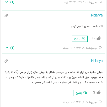
)
1
(
اردیبهشت ۹, ۱۳۹۹ ۱۲:۴۷ ق.ظ
Ndarya
الان قسمت 4 رو تموم کردم
-1
پاسخ
)
1
(
اردیبهشت ۸, ۱۳۹۹ ۱۰:۰۴ ب.ظ
Ndarya
خیلی جالبه من اول که خلاصه رو خوندم انتظار یه چیزی مثل ژنرال و من (اگه ندیدید
حتما ببینید فوق العاده س) رو داشتم ولی اینکه ژنراله زنه و شاهزاده خوشگله پسر به
شدت متعجبم کرد و واقعا دلم میخواد ببینم ادامه ش چجوریه
3
پاسخ
اردیبهشت ۸, ۱۳۹۹ ۱۰:۰۴ ب.ظ