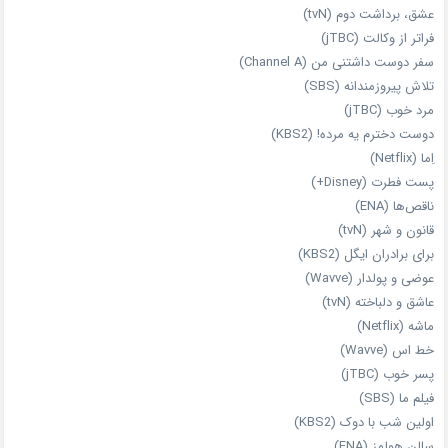
عشق، برداشت دوم (tvN)
فراتر از وکالت (jTBC)
سفر دوست‌ داشتنی من (Channel A)
تلاش پیروزمندانه (SBS)
مرد خوب (jTBC)
دوست دخترم یه مرده! (KBS2)
اِما (Netflix)
پست فطرت (Disney+)
ناقص‌ها (ENA)
قانون و شهر (tvN)
برای برادران ایگل (KBS2)
عوضی و پولدار (Wavve)
عاشق و دلباخته (tvN)
ماشه (Netflix)
خط اس (Wavve)
پسر خوب (jTBC)
فیلم ما (SBS)
اولین شب با دوک (KBS2)
سالن هولمز (ENA)