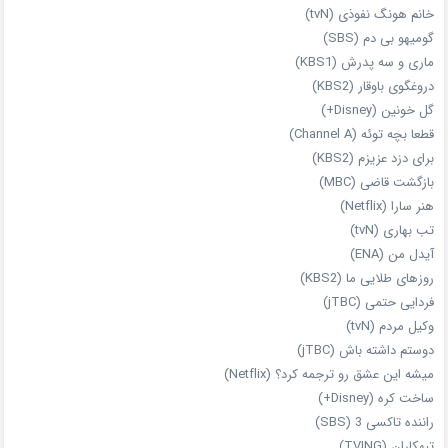
خانم هونگ نفوذی (tvN)
گومیهو بی دم (SBS)
ماری و سه پدرش (KBS1)
دروغگوی باوقار (KBS2)
گل خونین (Disney+)
قطعا بچه توئه (Channel A)
برای دزد عزیزم (KBS2)
بازگشت قاضی (MBC)
هنر سارا (Netflix)
تب بهاری (tvN)
آیدل من (ENA)
روزهای طلایی ما (KBS2)
فردایی حتمی (jTBC)
وکیل مردم (tvN)
دوستم داشته باش (jTBC)
میشه این عشق رو ترجمه کرد؟ (Netflix)
ساخت کره (Disney+)
راننده تاکسی 3 (SBS)
تبهکاران (TVING)