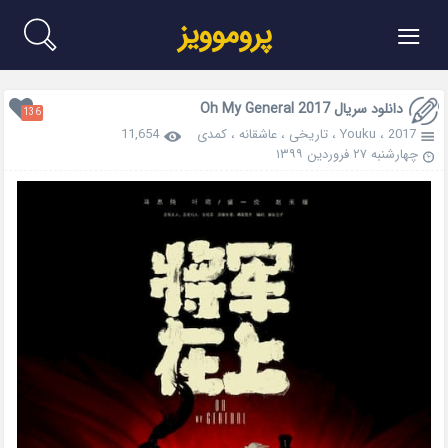
≡
پروموویز
دانلود سریال Oh My General 2017
136
2017
،
Youku
،
تاریخی
،
عاشقانه
،
کمدی
11,654
چهارشنبه ۲۷ فروردین ۱۳۹۹