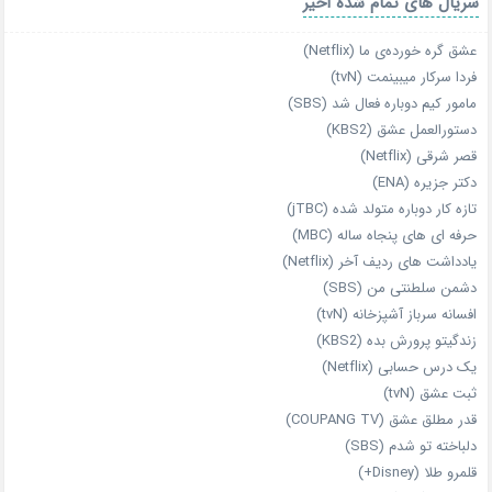
سریال های تمام شده اخیر
عشق گره خورده‌ی ما (Netflix)
فردا سرکار میبینمت (tvN)
مامور کیم دوباره فعال شد (SBS)
دستورالعمل عشق (KBS2)
قصر شرقی (Netflix)
دکتر جزیره (ENA)
تازه‌ کار دوباره‌ متولد شده (jTBC)
حرفه‌ ای‌ های پنجاه‌ ساله (MBC)
یادداشت‌ های ردیف آخر (Netflix)
دشمن سلطنتی من (SBS)
افسانه سرباز آشپزخانه (tvN)
زندگیتو پرورش بده (KBS2)
یک درس حسابی (Netflix)
ثبت عشق (tvN)
قدر مطلق عشق (COUPANG TV)
دلباخته تو شدم (SBS)
قلمرو طلا (Disney+)