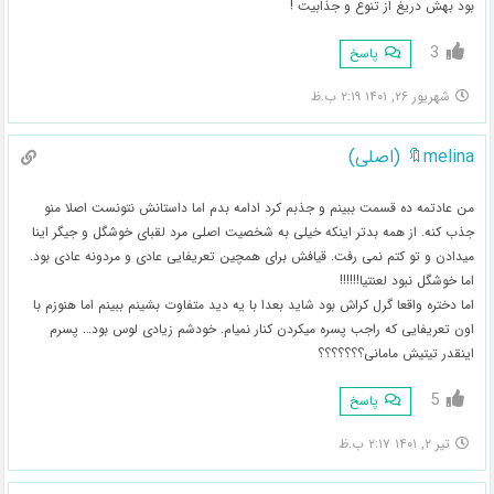
بود بهش دریغ از تنوع و جذابیت !
3
پاسخ
شهریور ۲۶, ۱۴۰۱ ۲:۱۹ ب.ظ
melina🔖 (اصلی)
من عادتمه ده قسمت ببینم و جذبم کرد ادامه بدم اما داستانش نتونست اصلا منو
جذب کنه. از همه بدتر اینکه خیلی به شخصیت اصلی مرد لقبای خوشگل و جیگر اینا
میدادن و تو کتم نمی رفت. قیافش برای همچین تعریفایی عادی و مردونه عادی بود.
اما خوشگل نبود لعنتیا!!!!!!
اما دختره واقعا گرل کراش بود شاید بعدا با یه دید متفاوت بشینم ببینم اما هنوزم با
اون تعریفایی که راجب پسره میکردن کنار نمیام. خودشم زیادی لوس بود… پسرم
اینقدر تیتیش مامانی؟؟؟؟؟؟؟
5
پاسخ
تیر ۲, ۱۴۰۱ ۲:۱۷ ب.ظ