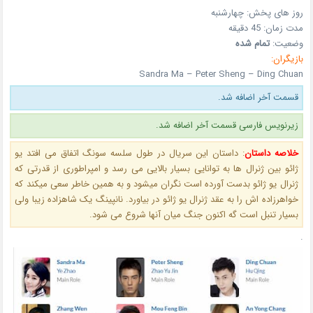
روز های پخش:
چهارشنبه
مدت زمان:
45 دقیقه
وضعیت:
تمام شده
بازیگران:
Sandra Ma – Peter Sheng – Ding Chuan
قسمت آخر اضافه شد.
زیرنویس فارسی قسمت آخر اضافه شد.
خلاصه داستان
:
داستان این سریال در طول سلسه سونگ اتفاق می افتد یو
ژائو بین ژنرال ها به توانایی بسیار بالایی می رسد و امپراطوری از قدرتی که
ژنرال یو ژائو بدست آورده است نگران میشود و به همین خاطر سعی میکند که
خواهرزاده اش را به عقد ژنرال یو ژائو در بیاورد. نانپینگ یک شاهزاده زیبا ولی
بسیار تنبل است گه اکنون جنگ میان آنها شروع می شود.
.