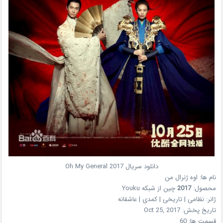
دانلود سریال
2017
Oh My General
نام ها:
اوه ژنرال من
محصول:
2017
چین
از شبکه
Youku
ژانر:
نظامی | تاریخی | کمدی | عاشقانه
تاریخ پخش:
Oct 25, 2017
قسمت ها:
60