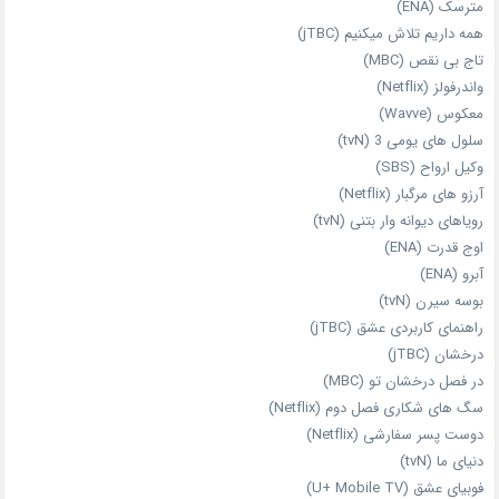
مترسک (ENA)
همه داریم تلاش میکنیم (jTBC)
تاج بی‌ نقص (MBC)
واندرفولز (Netflix)
معکوس (Wavve)
سلول های یومی 3 (tvN)
وکیل ارواح (SBS)
آرزو های مرگبار (Netflix)
رویاهای دیوانه‌ وار بتنی (tvN)
اوج قدرت (ENA)
آبرو (ENA)
بوسه سیرن (tvN)
راهنمای کاربردی عشق (jTBC)
درخشان (jTBC)
در فصل درخشان تو (MBC)
سگ های شکاری فصل دوم (Netflix)
دوست‌ پسر سفارشی (Netflix)
دنیای ما (tvN)
فوبیای عشق (U+ Mobile TV)