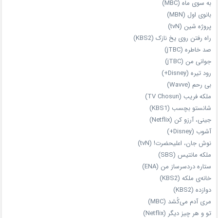
به سوی ماه (MBC)
بانوی اول (MBN)
پروژه شین (tvN)
راه رفتن روی یخ نازک (KBS2)
صد خاطره (jTBC)
جوانی من (jTBC)
رود تیره (Disney+)
بی‌ رحم (Wavve)
ملکه فریب (TV Chosun)
شانستو بچسب (KBS1)
جینی، آرزو کن (Netflix)
آشوب (Disney+)
نوش جان، اعلیحضرت! (tvN)
ملکه‌ مانتیس (SBS)
ستاره دردسرساز من (ENA)
خانه‌ی ملکه (KBS2)
دوازده (KBS2)
مری آدم می‌کُشد (MBC)
تو و هر چیز دیگر (Netflix)