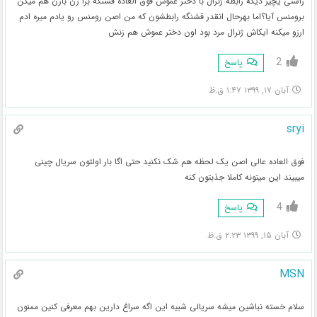
راستی یچیز دیگه رابطه ژنرال با دختر عموش فوق العاده قشنگه برا زن بازن هم میگن
برومنس آیا؟اما بهرحال انقدر قشنگه رابطشون که من اصن رومنس رو یادم میره ادم
ارزو میکنه ایکاش ژنرال مرد بود اون دختر عموش هم زنش
2
پاسخ
آبان ۱۷, ۱۳۹۹ ۱:۴۷ ق.ظ
sryi
فوق العاده عالی اصن یک لحظه هم شک نکنید حتی اگا بار اولتون سریال چینی
میبیند این میتونه کاملا جذبتون کنه
4
پاسخ
آبان ۱۵, ۱۳۹۹ ۲:۲۳ ق.ظ
MSN
سلام خسته نباشین میشه سریالی شبیه این اگه سراغ دارین بهم معرفی کنین ممنون