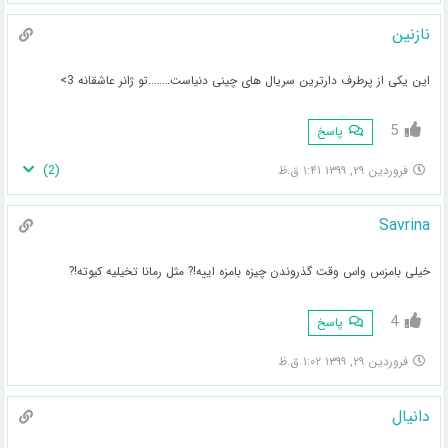
نازنین
این یکی از پرطرف دارترین سریال های چینی دنیاست……..تو ژانر عاشقانه 3>
5
پاسخ
)
2
(
فروردین ۲۹, ۱۳۹۹ ۱:۴۱ ق.ظ
Savrina
خیلی بامزس واس وقت گذروندن چیزه بامزه اییه!? مثل رمانا تخیلیه کیوته!?
4
پاسخ
فروردین ۲۹, ۱۳۹۹ ۱:۰۲ ق.ظ
دانیال