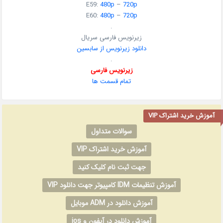
E59:
480p
–
720p
E60:
480p
–
720p
.
زیرنویس فارسی سریال
دانلود زیرنویس از سابسین
.
زیرنویس فارسی
تمام قسمت ها
آموزش خرید اشتراک VIP
سوالات متداول
آموزش خرید اشتراک VIP
جهت ثبت نام کلیک کنید
آموزش تنظیمات IDM کامپیوتر جهت دانلود VIP
آموزش دانلود در ADM موبایل
آموزش دانلود در آیفون و ios