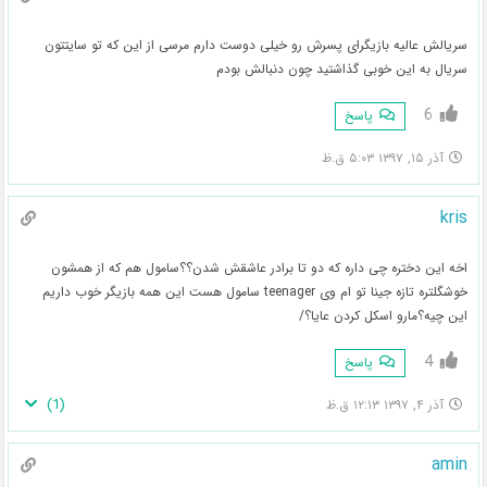
سریالش عالیه بازیگرای پسرش رو خیلی دوست دارم مرسی از این که تو سایتتون
سریال به این خوبی گذاشتید چون دنبالش بودم
6
پاسخ
آذر ۱۵, ۱۳۹۷ ۵:۰۳ ق.ظ
kris
اخه این دختره چی داره که دو تا برادر عاشقش شدن؟؟سامول هم که از همشون
خوشگلتره تازه جینا تو ام وی teenager سامول هست این همه بازیگر خوب داریم
این چیه؟مارو اسکل کردن عایا؟/
4
پاسخ
)
1
(
آذر ۴, ۱۳۹۷ ۱۲:۱۳ ق.ظ
amin