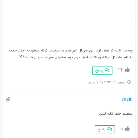
.
.
.
.
.
.
.
چه جااااالب تو فصل اول این سریال اخر فیلم یه صحبت کوتاه درباره یه آیدل جدید
به نام ساموئل میشه وحالا تو فصل دوم خود ساموئل هم تو سریال هست???
11
پاسخ
اسفند ۳, ۱۳۹۷ ۷:۴۱ ب.ظ
yasin
بینظیره حتما تګاه کنین
5
پاسخ