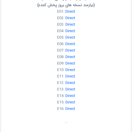
(نیازمند نسخه های بروز پخش کننده)
E01:
Direct
E02:
Direct
E03:
Direct
E04:
Direct
E05:
Direct
E06:
Direct
E07:
Direct
E08:
Direct
E09:
Direct
E10:
Direct
E11:
Direct
E12:
Direct
E13:
Direct
E14:
Direct
E15:
Direct
E16:
Direct
…