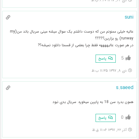
دی ۲۴, ۱۳۹۷ ۶:۴۰ ب.ظ
suni
عالیه خیلی ممنونم من که دوست داشتم یک سوال میشه مینی سریال باند من(my
runway) رو بزارین؟؟؟؟؟
در هر صورت عالیههههه فقط چرا بعضی از قسمتا دانلود نمیشه؟?
5
پاسخ
دی ۸, ۱۳۹۷ ۱۱:۳۵ ب.ظ
s.saeed
همون بدرد سن 18 به پایین میخوره. سریال بدی نبود
0
پاسخ
آذر ۲۲, ۱۳۹۷ ۱۱:۰۶ ق.ظ