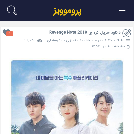
≡
پروموویز
دانلود سریال کره ای Revenge Note 2018
500
2018
،
XtvN
،
درام
،
عاشقانه
،
فانتزی
،
مدرسه ای
91,263
سه شنبه ۱۰ مهر ۱۳۹۷