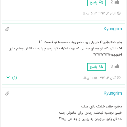
2
پاسخ
آبان ۷, ۱۳۹۷ ۵:۲۳ ب.ظ
Kyungrim
وای دختره(جینا) خیییلی رو مخمهههه مخصوصا تو قسمت 13
آخه لنتی کله تربچه ای جه یی که بهت اعتراف کرد پس چرا به داداشش چشم داری
اخههههه????????????
3
پاسخ
)
1
(
آبان ۴, ۱۳۹۷ ۱۱:۰۵ ق.ظ
Kyungrim
دختره چقدر خشک بازی میکنه
خیلی نچسبه قیافشم زیادی برای ساموئل زشته
حداقل یکیو میاوردن به روبین و جه هی بیاد??