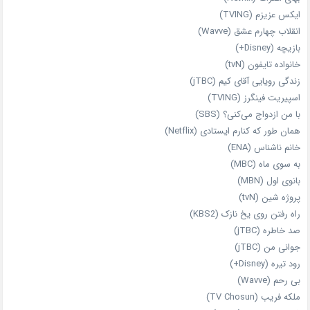
ایکس عزیزم (TVING)
انقلاب چهارم عشق (Wavve)
بازیچه (Disney+)
خانواده تایفون (tvN)
زندگی رویایی آقای کیم (jTBC)
اسپیریت فینگرز (TVING)
با من ازدواج می‌کنی؟ (SBS)
همان‌ طور که کنارم ایستادی (Netflix)
خانم ناشناس (ENA)
به سوی ماه (MBC)
بانوی اول (MBN)
پروژه شین (tvN)
راه رفتن روی یخ نازک (KBS2)
صد خاطره (jTBC)
جوانی من (jTBC)
رود تیره (Disney+)
بی‌ رحم (Wavve)
ملکه فریب (TV Chosun)