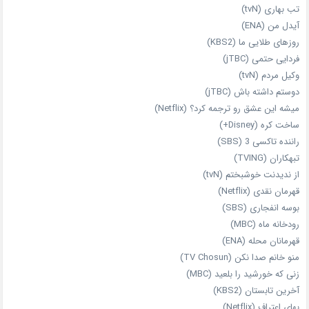
تب بهاری (tvN)
آیدل من (ENA)
روزهای طلایی ما (KBS2)
فردایی حتمی (jTBC)
وکیل مردم (tvN)
دوستم داشته باش (jTBC)
میشه این عشق رو ترجمه کرد؟ (Netflix)
ساخت کره (Disney+)
راننده تاکسی 3 (SBS)
تبهکاران (TVING)
از ندیدنت خوشبختم (tvN)
قهرمان نقدی (Netflix)
بوسه انفجاری (SBS)
رودخانه ماه (MBC)
قهرمانان محله (ENA)
منو خانم صدا نکن (TV Chosun)
زنی که خورشید را بلعید (MBC)
آخرین تابستان (KBS2)
بهای اعتراف (Netflix)