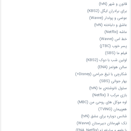
قانون و شهر (tvN)
برای برادران ایگل (KBS2)
عوضی و پولدار (Wavve)
عاشق و دلباخته (tvN)
ماشه (Netflix)
خط اس (Wavve)
پسر خوب (jTBC)
فیلم ما (SBS)
اولین شب با دوک (KBS2)
سالن هولمز (ENA)
شکارچی با تیغ جراحی (Disney+)
بهار جوانی (SBS)
سئول نانوشته‌ی ما (tvN)
بازی مرکب 3 (Netflix)
اوه موکل های روحی من (MBC)
هم‌پیمان (TVING)
شانس دوباره برای عشق (tvN)
تک: قهرمانان دبیرستان (Wavve)
با طعم و سلیقه تو (ENA, Netflix)