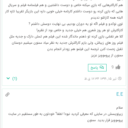
هم کاراکترهایی که بازی میکنه خاص و دوست داشتنین و هم فیلمنامه فیلم و سریال
هایی که بازی کرده رو دوست داشتم کارنامه خیلی خوبی داره این بازیگر تقریبا تازه کار
البته همه کاراشو ندیدم
توی نوکدو و فیلم اگه تو یه دوران بودیم، بی نهایت دوسش داشتم ?
کاراکترش تو هر روز شعری هم خیلی جدید و خاص بود از نظرم!
کلا هر نقشی بازی کرده تو ذهنم ماندگار شده این فیلم هم تمش دارک و جدیه مثل
فیلم روز های زیباش، ولی بازم کاراکترش جدید به نظر میاد ممنون میشیم دوستان
تقبل زحمت کنن ترجمه این فیلمو هم زودتر انجام بدن
ممنون از پروموویز عزیز.
9
پاسخ
)
1
(
تیر ۱۵, ۱۳۹۹ ۱۲:۳۴ ق.ظ
E.E
سلام
زیرنویسش در سایتی که معرفی کردید نبود! لطفا” خودتون به طور مستقیم در سایت
پروموویز قرار بدید. ممنون