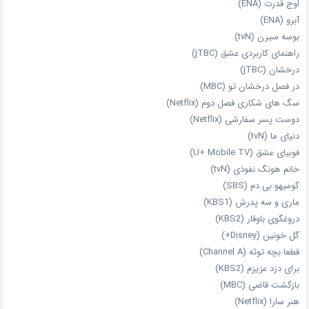
اوج قدرت (ENA)
آبرو (ENA)
بوسه سیرن (tvN)
راهنمای کاربردی عشق (jTBC)
درخشان (jTBC)
در فصل درخشان تو (MBC)
سگ های شکاری فصل دوم (Netflix)
دوست‌ پسر سفارشی (Netflix)
دنیای ما (tvN)
فوبیای عشق (U+ Mobile TV)
خانم هونگ نفوذی (tvN)
گومیهو بی دم (SBS)
ماری و سه پدرش (KBS1)
دروغگوی باوقار (KBS2)
گل خونین (Disney+)
قطعا بچه توئه (Channel A)
برای دزد عزیزم (KBS2)
بازگشت قاضی (MBC)
هنر سارا (Netflix)