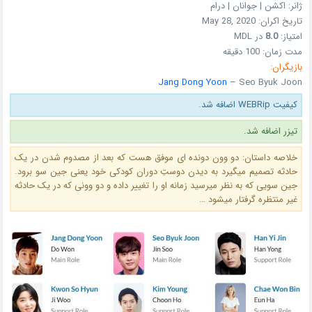
ژانر: اکشن | جوانان | درام
تاریخ اکران: May 28, 2020
امتیاز:
8.0
در MDL
مدت زمان: 100 دقیقه
بازیگران:
Jang Dong Yoon
– Seo Byuk Joon
کیفیت WEBRip اضافه شد.
تیزر اضافه شد.
خلاصه داستان: دو وون دونده ای موفق هست که بعد از مصدوم شدن در یک
حادثه تصمیم میگیرد به دیدن دوستِ دوران کودکی خود یعنی جین سو برود.
جین سویی که به نظر میرسید زمانه او را تغییر داده و دو وونی که در یک حادثه
غیر منتظره گرفتار میشود …