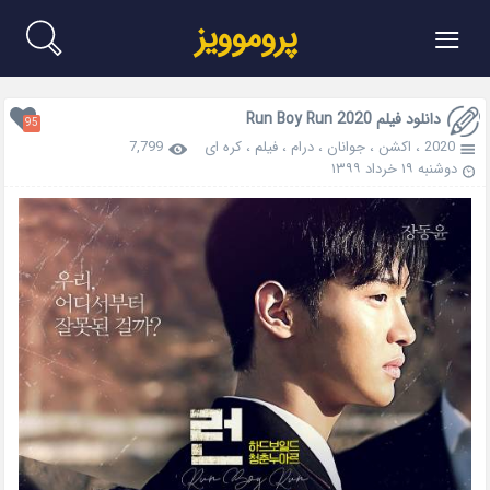
≡
پروموویز
دانلود فیلم Run Boy Run 2020
95
2020
،
اکشن
،
جوانان
،
درام
،
فیلم
،
کره ای
7,799
دوشنبه ۱۹ خرداد ۱۳۹۹