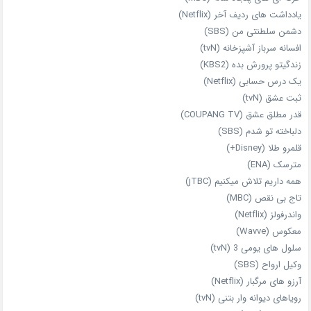
یادداشت‌ های ردیف آخر (Netflix)
دشمن سلطنتی من (SBS)
افسانه سرباز آشپزخانه (tvN)
زندگیتو پرورش بده (KBS2)
یک درس حسابی (Netflix)
ثبت عشق (tvN)
قدر مطلق عشق (COUPANG TV)
دلباخته تو شدم (SBS)
قلمرو طلا (Disney+)
مترسک (ENA)
همه داریم تلاش میکنیم (jTBC)
تاج بی‌ نقص (MBC)
واندرفولز (Netflix)
معکوس (Wavve)
سلول های یومی 3 (tvN)
وکیل ارواح (SBS)
آرزو های مرگبار (Netflix)
رویاهای دیوانه‌ وار بتنی (tvN)