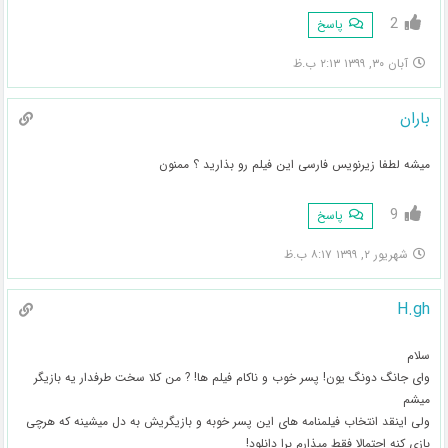
2
پاسخ
آبان ۳۰, ۱۳۹۹ ۲:۱۳ ب.ظ
باران
میشه لطفا زیرنویس فارسی این فیلم رو بذارید ؟ ممنون
9
پاسخ
شهریور ۲, ۱۳۹۹ ۸:۱۷ ب.ظ
H.gh
سلام
وای جانگ دونگ یون! پسر خوب و ناکام فیلم ها! ? من کلا سخت طرفدار یه بازیگر
میشم
ولی اینقد انتخاب فیلمنامه های این پسر خوبه و بازیگریش به دل میشینه که هرچی
بازی کنه احتمالا فقط میذارم برا دانلود!