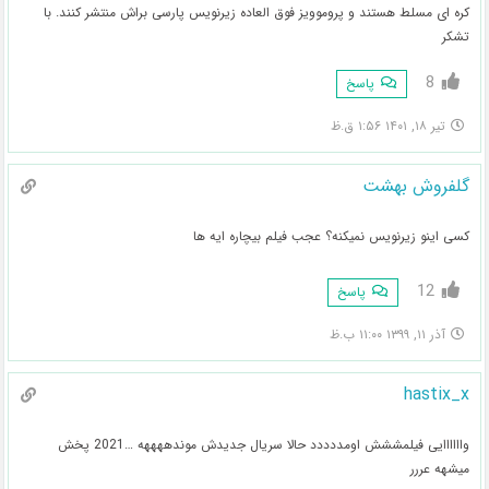
کره ای مسلط هستند و پروموویز فوق العاده زیرنویس پارسی براش منتشر کنند. با
تشکر
8
پاسخ
تیر ۱۸, ۱۴۰۱ ۱:۵۶ ق.ظ
گلفروش بهشت
کسی اینو زیرنویس نمیکنه؟ عجب فیلم بیچاره ایه ها
12
پاسخ
آذر ۱۱, ۱۳۹۹ ۱۱:۰۰ ب.ظ
hastix_x
واااااایی فیلمششش اومددددد حالا سریال جدیدش موندههههه …2021 پخش
میشهه عررر