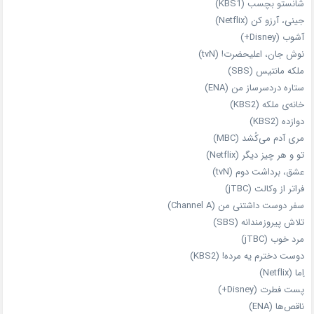
شانستو بچسب (KBS1)
جینی، آرزو کن (Netflix)
آشوب (Disney+)
نوش جان، اعلیحضرت! (tvN)
ملکه‌ مانتیس (SBS)
ستاره دردسرساز من (ENA)
خانه‌ی ملکه (KBS2)
دوازده (KBS2)
مری آدم می‌کُشد (MBC)
تو و هر چیز دیگر (Netflix)
عشق، برداشت دوم (tvN)
فراتر از وکالت (jTBC)
سفر دوست‌ داشتنی من (Channel A)
تلاش پیروزمندانه (SBS)
مرد خوب (jTBC)
دوست دخترم یه مرده! (KBS2)
اِما (Netflix)
پست فطرت (Disney+)
ناقص‌ها (ENA)