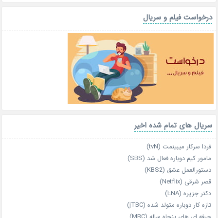
درخواست فیلم و سریال
سریال های تمام شده اخیر
فردا سرکار میبینمت (tvN)
مامور کیم دوباره فعال شد (SBS)
دستورالعمل عشق (KBS2)
قصر شرقی (Netflix)
دکتر جزیره (ENA)
تازه‌ کار دوباره‌ متولد شده (jTBC)
حرفه‌ ای‌ های پنجاه‌ ساله (MBC)