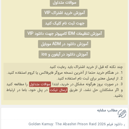
سوالات متداول
آموزش خرید اشتراک VIP
جهت ثبت نام کلیک کنید
آموزش تنظیمات IDM کامپیوتر جهت دانلود VIP
آموزش دانلود در ADM موبایل
آموزش دانلود در آیفون و ios
چند نکته که قبل از خرید اشتراک باید رعایت کنید
1. در هنگام خرید حتما از آخرین نسخه مروگر فایرفاکس یا کروم استفاده کنید.
2. از ایمیل معتبر برای ثبت نام استفاده کنید.
3. در صورت بروز هرگونه مشکل در خرید، ابتدا
را مطالعه کنید
سوالات متداول
و اگر مشکلتان حل نشد، از طریق
در پنل خود، باما در ارتباط
ارسال تیکت
باشید.
مطالب مشابه
دانلود فیلم Golden Kamuy: The Abashiri Prison Raid 2026