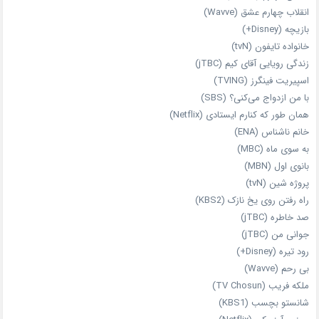
انقلاب چهارم عشق (Wavve)
بازیچه (Disney+)
خانواده تایفون (tvN)
زندگی رویایی آقای کیم (jTBC)
اسپیریت فینگرز (TVING)
با من ازدواج می‌کنی؟ (SBS)
همان‌ طور که کنارم ایستادی (Netflix)
خانم ناشناس (ENA)
به سوی ماه (MBC)
بانوی اول (MBN)
پروژه شین (tvN)
راه رفتن روی یخ نازک (KBS2)
صد خاطره (jTBC)
جوانی من (jTBC)
رود تیره (Disney+)
بی‌ رحم (Wavve)
ملکه فریب (TV Chosun)
شانستو بچسب (KBS1)