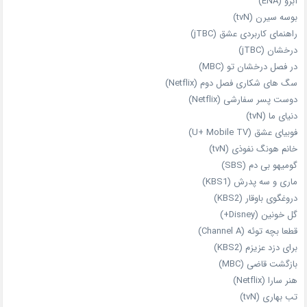
آبرو (ENA)
بوسه سیرن (tvN)
راهنمای کاربردی عشق (jTBC)
درخشان (jTBC)
در فصل درخشان تو (MBC)
سگ های شکاری فصل دوم (Netflix)
دوست‌ پسر سفارشی (Netflix)
دنیای ما (tvN)
فوبیای عشق (U+ Mobile TV)
خانم هونگ نفوذی (tvN)
گومیهو بی دم (SBS)
ماری و سه پدرش (KBS1)
دروغگوی باوقار (KBS2)
گل خونین (Disney+)
قطعا بچه توئه (Channel A)
برای دزد عزیزم (KBS2)
بازگشت قاضی (MBC)
هنر سارا (Netflix)
تب بهاری (tvN)