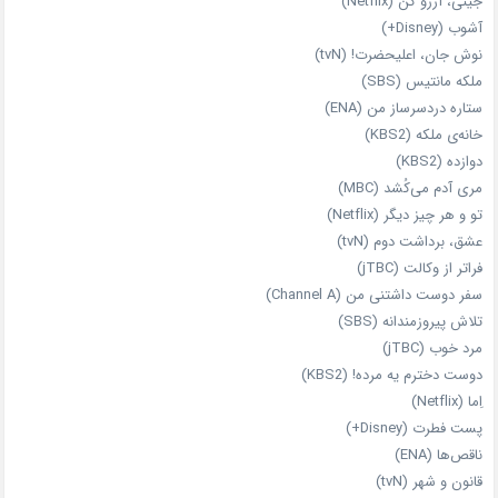
جینی، آرزو کن (Netflix)
آشوب (Disney+)
نوش جان، اعلیحضرت! (tvN)
ملکه‌ مانتیس (SBS)
ستاره دردسرساز من (ENA)
خانه‌ی ملکه (KBS2)
دوازده (KBS2)
مری آدم می‌کُشد (MBC)
تو و هر چیز دیگر (Netflix)
عشق، برداشت دوم (tvN)
فراتر از وکالت (jTBC)
سفر دوست‌ داشتنی من (Channel A)
تلاش پیروزمندانه (SBS)
مرد خوب (jTBC)
دوست دخترم یه مرده! (KBS2)
اِما (Netflix)
پست فطرت (Disney+)
ناقص‌ها (ENA)
قانون و شهر (tvN)