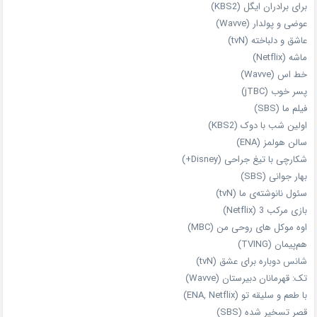
برای برادران ایگل (KBS2)
عوضی و پولدار (Wavve)
عاشق و دلباخته (tvN)
ماشه (Netflix)
خط اس (Wavve)
پسر خوب (jTBC)
فیلم ما (SBS)
اولین شب با دوک (KBS2)
سالن هولمز (ENA)
شکارچی با تیغ جراحی (Disney+)
بهار جوانی (SBS)
سئول نانوشته‌ی ما (tvN)
بازی مرکب 3 (Netflix)
اوه موکل های روحی من (MBC)
هم‌پیمان (TVING)
شانس دوباره برای عشق (tvN)
تک: قهرمانان دبیرستان (Wavve)
با طعم و سلیقه تو (ENA, Netflix)
قصر تسخیر شده (SBS)