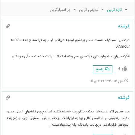
تازه ترین
قدیمی ترین
پر امتیازترین
فرشته
درضمن اسم فیلم هست سلام برعشق اونچه دربالای فیلم به فرانسه نوشته salute
D’Amour
فکرکنم برای جشنواره های فرانسوی هم رفته احتمالا… ارادت خدمت همگی دوستان
4
پاسخ
مهر ۱۴, ۱۳۹۹ ۶:۲۹ ق.ظ
فرشته
من همین الان دیدمش ممکنه بنظربرسه خسته کننده است چون نقشهای اصلی مسن
انداما اینطورنیس ازنظرمن عالی بودیه لیتراشک ریختم سرش… ممنون ازتیم پرومویزکه
اینجاهم قراردادید. درنهایت بایدبگم بله پیشنهادمیشه .