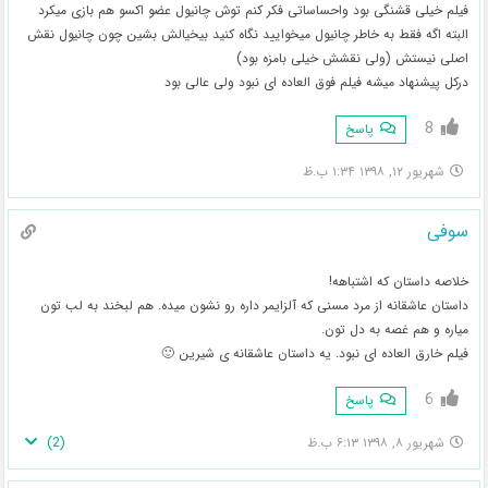
فیلم خیلی قشنگی بود واحساساتی فکر کنم توش چانیول عضو اکسو هم بازی میکرد
البته اگه فقط به خاطر چانیول میخوایید نگاه کنید بیخیالش بشین چون چانیول نقش
اصلی نیستش (ولی نقشش خیلی بامزه بود)
درکل پیشنهاد میشه فیلم فوق العاده ای نبود ولی عالی بود
8
پاسخ
شهریور ۱۲, ۱۳۹۸ ۱:۳۴ ب.ظ
سوفی
خلاصه داستان که اشتباهه!
داستان عاشقانه از مرد مسنی که آلزایمر داره رو نشون میده. هم لبخند به لب تون
میاره و هم غصه به دل تون.
فیلم خارق العاده ای نبود. یه داستان عاشقانه ی شیرین 🙂
6
پاسخ
)
2
(
شهریور ۸, ۱۳۹۸ ۶:۱۳ ب.ظ