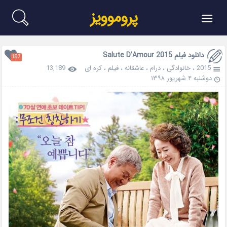
≡
پروموویز
دانلود فیلم Salute D’Amour 2015
187
2015
،
خانوادگی
،
درام
،
عاشقانه
،
فیلم
،
کره ای
13,189
دوشنبه ۴ شهریور ۱۳۹۸