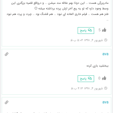
مادربزرگی هست … این دوتا بهم علاقه مند میشن … و درواقع قضیه بزرگتری این
وسط وجود داره که تو یه ربع آخر ازش پرده برداشته میشه 🙂
طنز هم هست … فیلم خارق العاده ای نبود … هم قشنگ بود … چرت و پرت هم نبود
…
5
پاسخ
شهریور ۴, ۱۳۹۸ ۵:۰۴ ب.ظ
ava
ببخشید بازی کرده
0
پاسخ
شهریور ۴, ۱۳۹۸ ۴:۱۴ ب.ظ
ava