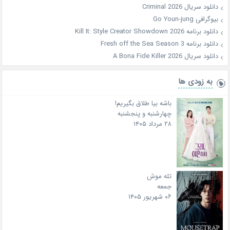
دانلود سریال Criminal 2026
بیوگرافی Go Youn-jung
دانلود برنامه Kill It: Style Creator Showdown 2026
دانلود برنامه Fresh off the Sea Season 3
دانلود سریال A Bona Fide Killer 2026
به زودی ها
باشه بیا طلاق بگیریم!
چهارشنبه و پنجشنبه
۲۸ مرداد ۱۴۰۵
تله موش
جمعه
۰۶ شهریور ۱۴۰۵