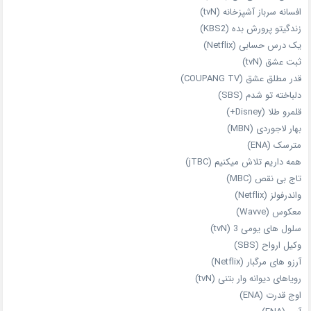
افسانه سرباز آشپزخانه (tvN)
زندگیتو پرورش بده (KBS2)
یک درس حسابی (Netflix)
ثبت عشق (tvN)
قدر مطلق عشق (COUPANG TV)
دلباخته تو شدم (SBS)
قلمرو طلا (Disney+)
بهار لاجوردی (MBN)
مترسک (ENA)
همه داریم تلاش میکنیم (jTBC)
تاج بی‌ نقص (MBC)
واندرفولز (Netflix)
معکوس (Wavve)
سلول های یومی 3 (tvN)
وکیل ارواح (SBS)
آرزو های مرگبار (Netflix)
رویاهای دیوانه‌ وار بتنی (tvN)
اوج قدرت (ENA)