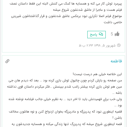
پیرمرد توش کار می کنه و همسایه ها کمک می کننش البته این فقط داستان نصف
فیلم هست و ماجرا از عاشق شدنشون شروع میشه
موضوع فیلم اصلا تکراری نبود برعکس عاشق شدنشون و قرار گذاشتناشون شیرینی
خاصی داشت
5
پاسخ
شهریور ۵, ۱۳۹۸ ۲:۳۳ ب.ظ
فاطمه
این خلاصه خیلی هم درست نیست!
من صفحه رو بازش کردم چون چانیول توش بازی کرده بود … بعد که دیدم هان جی
مین هم توش بازی کرده بیشتر راغب شدم ببینمش …فکر میکردم داستان قوی نداشته
باشه …
ولی خب برای فهمیدنش باید تا اخر دید … به نظرم خیلی جالب فیلنامه نوشته شده
بود …
قضیه اینطوری نبود که پدربزرگه و مادربزرگه بخوان ازدواج کنن و نوه هاشون مخالف
باشن !
قصه اینطوری شروع میشه که پدربزرگ تنها زندگی میکنه و همسایه جدیدشون یه