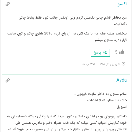
اکسو
من بخاطر اقشم چانی نگاهش کردم ولی اونقدرا جالب نبود فقط بخاط چانی
نگاهکردم
ببخشید میشه فیلم من با یک انتی فن ازدواج کردم 2016 بابازی چانیولو توی سایت
قرار بدید ممنون میشم
5
پاسخ
شهریور ۶, ۱۳۹۸ ۳:۵۲ ب.ظ
Ayda
سلام ممنون به خاطر سایت خوبتون….
خلاصه داستان کاملا اشتباهه
اسپویل
داستان پیرمردی رو در ابتدای داستان نشون میده که تنها زندگی میکنه همسایه ای به
خونه کناریش اسباب کشی میکنه که یک خانم همراه دختر و مادرش هستن طی
اتفاقاتی پیرمرد و پیرزن داستان عاشق هم میشن و تو این مسیر صاحب فروشگاه که