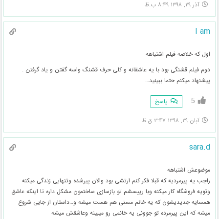
آذر ۲۹, ۱۳۹۸ ۸:۴۹ ب.ظ
I am
اول که خلاصه فیلم اشتباهه
دوم فیلم قشنگی بود با یه عاشقانه و کلی حرف قشنگ واسه گفتن و یاد گرفتن .
پیشنهاد میکنم حتما ببینید…
5
پاسخ
آبان ۲۹, ۱۳۹۸ ۳:۴۷ ق.ظ
sara.d
موضوعش اشتباهه
راجب یه پیرمردیه که قبلا فکر کنم ارتشی بود والان پیرشده وتنهایی زندگی میکنه
وتویه فروشگاه کار میکنه وبا رییسشم تو بازسازی ساختمون مشکل داره تا اینکه عاشق
همسایه جدیدیشون که یه خانم مسنی هم هست میشه و…داستان از جایی شروع
میشه که این پیرمرده تو جوونی یه خانمی رو میبینه وعاشقش میشه