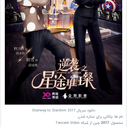
دانلود سریال
2017
Stairway to Stardom
نام ها:
پلکانی برای ستاره شدن
محصول:
2017
چین
از شبکه
Tencent Video