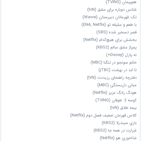
هم‌پیمان (TVING)
شانس دوباره برای عشق (tvN)
تک: قهرمانان دبیرستان (Wavve)
با طعم و سلیقه تو (ENA, Netflix)
قصر تسخیر شده (SBS)
بخشش برای هیچ‌کدام (Netflix)
پمپاژ عشق سالم (KBS2)
نه پازل (Disney+)
خانم سونجو در تنگنا (MBC)
تا ابد در بهشت (jTBC)
دفترچه راهنمای رزیدنت (tvN)
مبانی دل‌بستگی (MBC)
هونگ رانگ عزیز (Netflix)
کوسه 2: طوفان (TVING)
بیمه طلاق (tvN)
کلاس قهرمان ضعیف فصل دوم (Netflix)
بازی سیندرلا (KBS2)
شرارت در همه‌ جا (KBS2)
غذاخوری هو (Netflix)