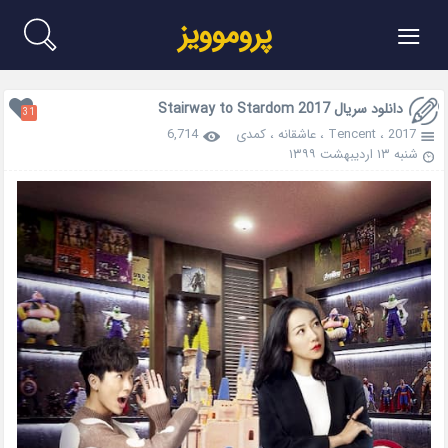
≡
پروموویز
دانلود سریال Stairway to Stardom 2017
31
2017
،
Tencent
،
عاشقانه
،
کمدی
6,714
شنبه ۱۳ اردیبهشت ۱۳۹۹