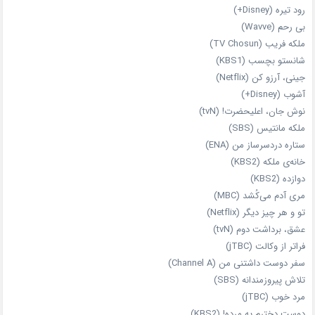
رود تیره (Disney+)
بی‌ رحم (Wavve)
ملکه فریب (TV Chosun)
شانستو بچسب (KBS1)
جینی، آرزو کن (Netflix)
آشوب (Disney+)
نوش جان، اعلیحضرت! (tvN)
ملکه‌ مانتیس (SBS)
ستاره دردسرساز من (ENA)
خانه‌ی ملکه (KBS2)
دوازده (KBS2)
مری آدم می‌کُشد (MBC)
تو و هر چیز دیگر (Netflix)
عشق، برداشت دوم (tvN)
فراتر از وکالت (jTBC)
سفر دوست‌ داشتنی من (Channel A)
تلاش پیروزمندانه (SBS)
مرد خوب (jTBC)
دوست دخترم یه مرده! (KBS2)