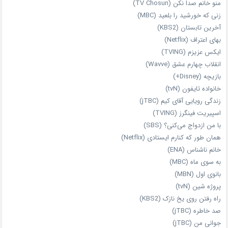
منو خانم صدا نکن (TV Chosun)
زنی که خورشید را بلعید (MBC)
آخرین تابستان (KBS2)
بهای اعتراف (Netflix)
ایکس عزیزم (TVING)
انقلاب چهارم عشق (Wavve)
بازیچه (Disney+)
خانواده تایفون (tvN)
زندگی رویایی آقای کیم (jTBC)
اسپیریت فینگرز (TVING)
با من ازدواج می‌کنی؟ (SBS)
همان‌ طور که کنارم ایستادی (Netflix)
خانم ناشناس (ENA)
به سوی ماه (MBC)
بانوی اول (MBN)
پروژه شین (tvN)
راه رفتن روی یخ نازک (KBS2)
صد خاطره (jTBC)
جوانی من (jTBC)