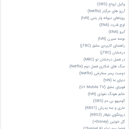
وکیل ارواح (SBS)
آرزو های مرگبار (Netflix)
رویاهای دیوانه‌ وار بتنی (tvN)
اوج قدرت (ENA)
آبرو (ENA)
بوسه سیرن (tvN)
راهنمای کاربردی عشق (jTBC)
درخشان (jTBC)
در فصل درخشان تو (MBC)
سگ های شکاری فصل دوم (Netflix)
دوست‌ پسر سفارشی (Netflix)
دنیای ما (tvN)
فوبیای عشق (U+ Mobile TV)
خانم هونگ نفوذی (tvN)
گومیهو بی دم (SBS)
ماری و سه پدرش (KBS1)
دروغگوی باوقار (KBS2)
گل خونین (Disney+)
قطعا بچه توئه (Channel A)