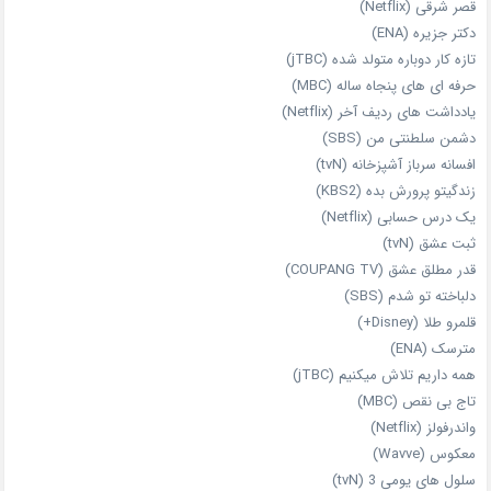
قصر شرقی (Netflix)
دکتر جزیره (ENA)
تازه‌ کار دوباره‌ متولد شده (jTBC)
حرفه‌ ای‌ های پنجاه‌ ساله (MBC)
یادداشت‌ های ردیف آخر (Netflix)
دشمن سلطنتی من (SBS)
افسانه سرباز آشپزخانه (tvN)
زندگیتو پرورش بده (KBS2)
یک درس حسابی (Netflix)
ثبت عشق (tvN)
قدر مطلق عشق (COUPANG TV)
دلباخته تو شدم (SBS)
قلمرو طلا (Disney+)
مترسک (ENA)
همه داریم تلاش میکنیم (jTBC)
تاج بی‌ نقص (MBC)
واندرفولز (Netflix)
معکوس (Wavve)
سلول های یومی 3 (tvN)