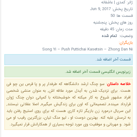
ژانر:
کمدی | عاشقانه
تاریخ پخش:
Jun 9, 2017
قسمت ها:
50
روز های پخش:
پنجشنبه
مدت زمان:
45 دقیقه
وضعیت:
تمام شده
بازیگران:
Song Yi – Push Puttichai Kasetsin – Zhong Dan Ni
قسمت آخر اضافه شد.
زیرنویس انگلیسی قسمت آخر اضافه شد.
خلاصه داستان
:
سو چنگ ارشد دانشگاهه که طرفدار پر و پا قرص ین چو فی
هست. برای نزدیک شدن به آیدل مورد علاقه اش, به عنوان منشی شخصی
افراد مشهور شروع به کار میکنه که خوشبختانه با کمپانی دوان چنگ ژوان
قرارداد میبنده, تصمیماتی که اون برای زندگیش میگیره, اصلا عقلانی نیستند,
این سریال درمورد زن بازیگر تازه کاری هست که برای روی استیج رفتن باید
به ترسش غلبه کنه. بهترین دوست او ، لیو منگ تیان، بزرگترین رقیب او می
شود. و مهربانی و موفقیت وی مورد توجه بسیاری از همکارانش قرار نمیگیرد.
.