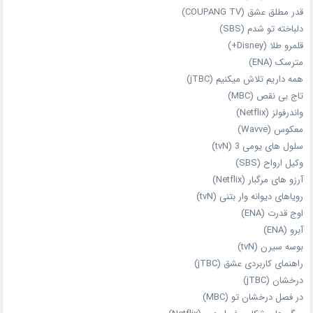
قدر مطلق عشق (COUPANG TV)
دلباخته تو شدم (SBS)
قلمرو طلا (Disney+)
مترسک (ENA)
همه داریم تلاش میکنیم (jTBC)
تاج بی‌ نقص (MBC)
واندرفولز (Netflix)
معکوس (Wavve)
سلول های یومی 3 (tvN)
وکیل ارواح (SBS)
آرزو های مرگبار (Netflix)
رویاهای دیوانه‌ وار بتنی (tvN)
اوج قدرت (ENA)
آبرو (ENA)
بوسه سیرن (tvN)
راهنمای کاربردی عشق (jTBC)
درخشان (jTBC)
در فصل درخشان تو (MBC)