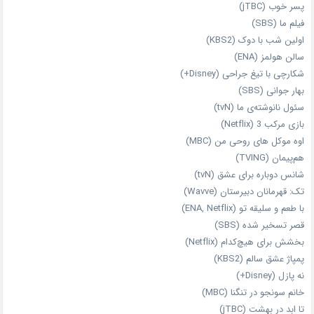
پسر خوب (jTBC)
فیلم ما (SBS)
اولین شب با دوک (KBS2)
سالن هولمز (ENA)
شکارچی با تیغ جراحی (Disney+)
بهار جوانی (SBS)
سئول نانوشته‌ی ما (tvN)
بازی مرکب 3 (Netflix)
اوه موکل های روحی من (MBC)
هم‌پیمان (TVING)
شانس دوباره برای عشق (tvN)
تک: قهرمانان دبیرستان (Wavve)
با طعم و سلیقه تو (ENA, Netflix)
قصر تسخیر شده (SBS)
بخشش برای هیچ‌کدام (Netflix)
پمپاژ عشق سالم (KBS2)
نه پازل (Disney+)
خانم سونجو در تنگنا (MBC)
تا ابد در بهشت (jTBC)