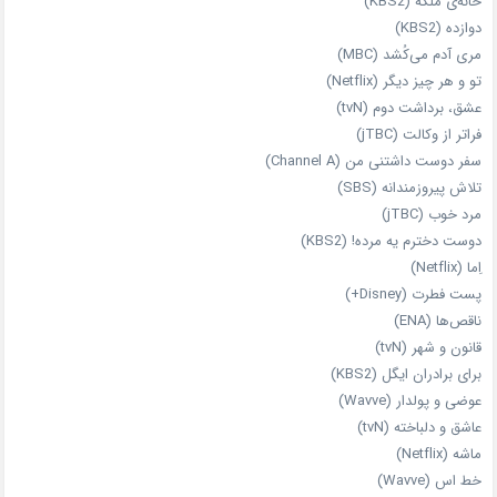
خانه‌ی ملکه (KBS2)
دوازده (KBS2)
مری آدم می‌کُشد (MBC)
تو و هر چیز دیگر (Netflix)
عشق، برداشت دوم (tvN)
فراتر از وکالت (jTBC)
سفر دوست‌ داشتنی من (Channel A)
تلاش پیروزمندانه (SBS)
مرد خوب (jTBC)
دوست دخترم یه مرده! (KBS2)
اِما (Netflix)
پست فطرت (Disney+)
ناقص‌ها (ENA)
قانون و شهر (tvN)
برای برادران ایگل (KBS2)
عوضی و پولدار (Wavve)
عاشق و دلباخته (tvN)
ماشه (Netflix)
خط اس (Wavve)