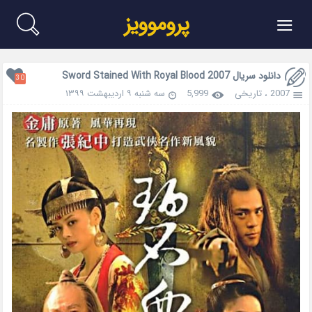
≡
پروموویز
دانلود سریال Sword Stained With Royal Blood 2007
30
2007
،
تاریخی
5,999
سه شنبه ۹ اردیبهشت ۱۳۹۹