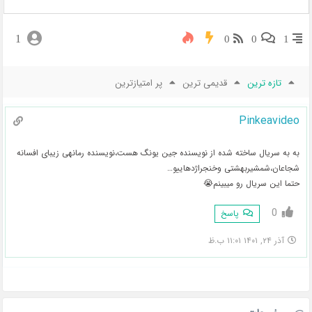
1
0
0
1
تازه ترین
قدیمی ترین
پر امتیازترین
Pinkeavideo
به به سریال ساخته شده از نویسنده جین یونگ هست،نویسنده رمانهی زیبای افسانه
شجاعان،شمشیربهشتی وخنجراژدهاییو…
حتما این سریال رو میبینم😭
0
پاسخ
آذر ۲۴, ۱۴۰۱ ۱۱:۰۱ ب.ظ