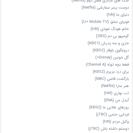
سگ های شکاری فصل دوم (Netflix)
دوست‌ پسر سفارشی (Netflix)
دنیای ما (tvN)
فوبیای عشق (U+ Mobile TV)
خانم هونگ نفوذی (tvN)
گومیهو بی دم (SBS)
ماری و سه پدرش (KBS1)
دروغگوی باوقار (KBS2)
گل خونین (Disney+)
قطعا بچه توئه (Channel A)
برای دزد عزیزم (KBS2)
بازگشت قاضی (MBC)
هنر سارا (Netflix)
تب بهاری (tvN)
آیدل من (ENA)
روزهای طلایی ما (KBS2)
فردایی حتمی (jTBC)
وکیل مردم (tvN)
دوستم داشته باش (jTBC)