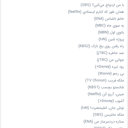
با من ازدواج می‌کنی؟ (SBS)
همان‌ طور که کنارم ایستادی (Netflix)
خانم ناشناس (ENA)
به سوی ماه (MBC)
بانوی اول (MBN)
پروژه شین (tvN)
راه رفتن روی یخ نازک (KBS2)
صد خاطره (jTBC)
جوانی من (jTBC)
رود تیره (Disney+)
بی‌ رحم (Wavve)
ملکه فریب (TV Chosun)
شانستو بچسب (KBS1)
جینی، آرزو کن (Netflix)
آشوب (Disney+)
نوش جان، اعلیحضرت! (tvN)
ملکه‌ مانتیس (SBS)
ستاره دردسرساز من (ENA)