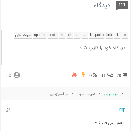
دیدگاه
111
80
0
41
70
تازه ترین
قدیمی ترین
پر امتیازترین
mp
پایانش هپی اندینگه؟