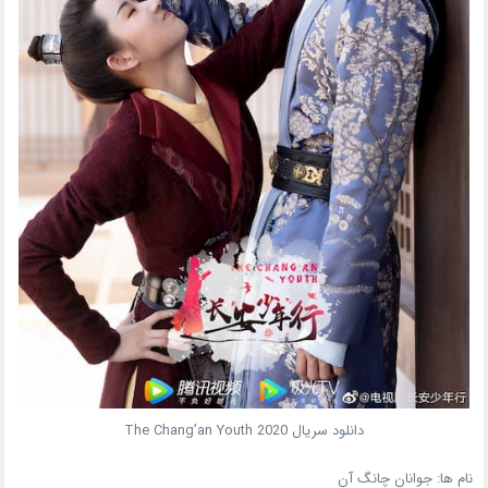
دانلود سریال
2020
The Chang’an Youth
نام ها:
جوانان چانگ آن