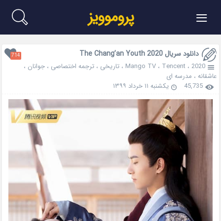
≡
پروموویز
دانلود سریال The Chang’an Youth 2020
714
2020
،
Tencent
،
Mango TV
،
تاریخی
،
ترجمه اختصاصی
،
جوانان
،
عاشقانه
،
مدرسه ای
45,735
یکشنبه ۱۱ خرداد ۱۳۹۹