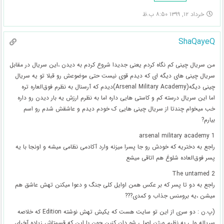
خرداد ۱۲, ۱۳۹۹ ۸:۵۰ ب.ظ
ShaQayeQ
من سریال چینی کم نگاه کردم یعنی جدیدا شروع کردم به دیدن ،این سریال در مقابل
سریال چینی های دیگه ای که دیدم قوی نیست حتی موضوعش رو قبلا تو یه سریال
چینی دیگه(Arsenal Military Academy)دیدم که آرسنال به نظرم فوق‌العاره تره
اما این سریال درسته کم و کاستی هایی داره اما به نظرم ارزش یه بار دیدن رو داره
خب میخوام چندتا از سریال چینی هایی ک خودم دیدم و عاشقش شدم رو اسم
بیارم?
1 arsenal military academy
راجع به دختریه که خودش رو جا پسرا میزنه وارد آکادمی نظامی میشه و اونجا با یه
پسر فوق‌العاده شلوغ هم اتاقی میشع
2 The untamed
راجع به دو تا پسر که بر عکس همن اوایل کلی جنگ و دعوا میکنن تهش عاشق هم
میشن ،یه برومنس جذاب و کمدی???
(پ.ن : دو سری از این تو سایت هست که یکیش تهش نوشته Edition که خلاصه
سریاله ولی به نظرم ورژن اصلی شو دان کنین چون با این که قسمتاش زیاده آخرای