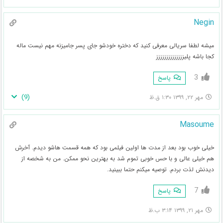
Negin
میشه لطفا سریالی معرفی کنید که دختره خودشو جای پسر جامیزنه مهم نیست ماله
کجا باشه پلیزززززززززززززز
3
پاسخ
)
9
(
مهر ۲۲, ۱۳۹۹ ۱:۳۰ ق.ظ
Masoume
خیلی خوب بود بعد از مدت ها اولین فیلمی بود که همه قسمت هاشو دیدم. آخرش
هم خیلی عالی و با حس خوبی تموم شد به بهترین نحو ممکن. من به شخصه از
دیدنش لذت بردم. توصیه میکنم حتما ببینید.
7
پاسخ
مهر ۲۱, ۱۳۹۹ ۳:۱۴ ب.ظ