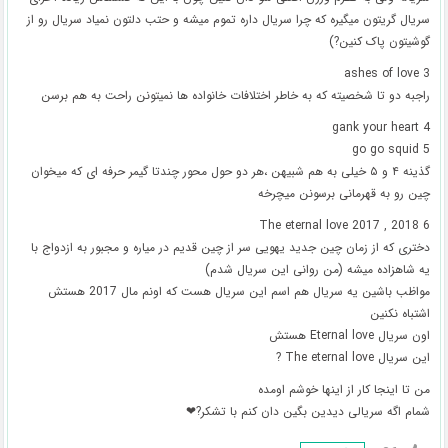
سریال گریتون میگیره که چرا سریال داره تموم میشه و حتب دلتون نمیاد سریال رو از
گوشیتون پاک کنین?)
3 ashes of love
راجبه دو تا شخصیته که به خاطر اختلافات خانواده ها نمیتونن راحت به هم برسن
4 gank your heart
5 go go squid
گذینه ۴ و ۵ خیلی به هم شبیهن ،هر دو حول محور چندتا گیمر حرفه ای که میخوان
چین رو به قهرمانی برسونن میچرخه
6 The eternal love 2017 , 2018
دختری که از زمان چین جدید یهویی سر از چین قدیم در میاره و مجبور به ازدواج با
یه شاهزاده میشه (من روانی این سریال شدم)
مواظب باشین یه سریال هم اسم این سریال هست که اونم مال 2017 هستش
اشتباه نکنین
اون سریال Eternal love هستش
این سریال The eternal love ?
من تا اینجا کار از اینها خوشم اومده
شمام اگه سریالی دیدین بگین دان کنم با تشکر?❤