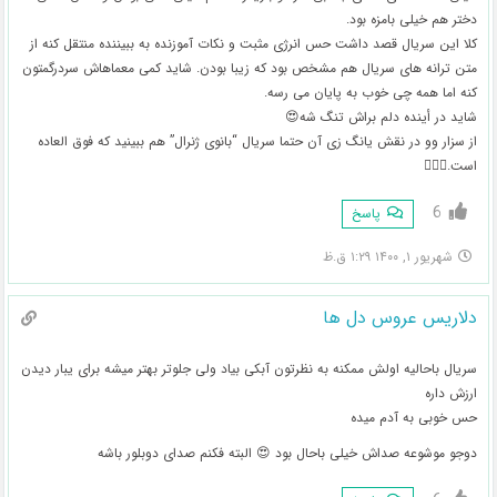
دختر هم خیلی بامزه بود.
کلا این سریال قصد داشت حس انرژی مثبت و نکات آموزنده به ببیننده منتقل کنه از
متن ترانه های سریال هم مشخص بود که زیبا بودن. شاید کمی معماهاش سردرگمتون
کنه اما همه چی خوب به پایان می رسه.
شاید در أینده دلم براش تنگ شه😍
از سزار وو در نقش یانگ زی آن حتما سریال “بانوی ژنرال” هم ببینید که فوق العاده
است.👍🏻😉
6
پاسخ
شهریور ۱, ۱۴۰۰ ۱:۲۹ ق.ظ
دلاریس عروس دل ها
سریال باحالیه اولش ممکنه به نظرتون آبکی بیاد ولی جلوتر بهتر میشه برای یبار دیدن
ارزش داره
حس خوبی به آدم میده
دوجو موشوعه صداش خیلی باحال بود 😍 البته فکنم صدای دوبلور باشه