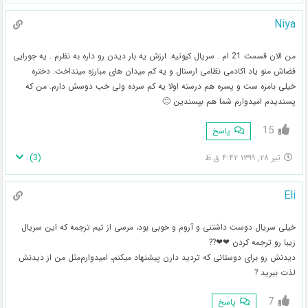
Niya
من الان قسمت 21 ام . سریال کیوتیه. ارزش یه بار دیدن رو داره به نظرم . یه جورایی
فضاش منو یاد اکادمی نظامی ارسنال و یه کم میدان های مبارزه مینداخت. دختره
خیلی بامزه ست و پسره هم درسته اولا یه کم سرده ولی خب دوسش دارم. من که
پسندیدم امیدوارم شما هم بپسندین 🙂
15
پاسخ
)
3
(
تیر ۲۸, ۱۳۹۹ ۴:۴۲ ق.ظ
Eli
خیلی سریال دوست داشتنی و آروم و خوبی بود، مرسی از تیم ترجمه که این سریال
زیبا رو ترجمه کردن ❤❤??
دیدنش رو برای دوستانی که تردید دارن پیشنهاد میکنم، امیدوارم‌مثل من از دیدنش
لذت ببرید ?
7
پاسخ