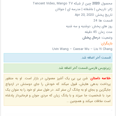
محصول:
2020
چین
از شبکه
Tencent Video, Mango TV
ژانر:
تاریخی | عاشقانه | مدرسه ای | جوانان
تاریخ پخش:
Apr 20, 2020
قسمت ها:
24
روز های پخش:
دوشنبه و سه شنبه
مدت زمان:
45 دقیقه
وضعیت:
درحال پخش
بازیگران:
Uvin Wang – Caesar Wu – Liu Yi Chang
قسمت آخر اضافه شد.
زیرنویس فارسی قسمت آخر اضافه شد.
خلاصه داستان
:
شن یی یی یک آشپز معمولی در بازار است. او به منظور
پرداخت بدهی هایش، قبول میکند که خودش را جای دوستش در ازدواج
جایگزین و بجای او به چانگ آن سفر کند. در طول سفر او خود را به عنوان یک
مرد با شخصیت جا میزند و با یانگ زیان که مردی جوان و فرمانبردار پادشاه
است ملاقات میکند و همچنین …
.