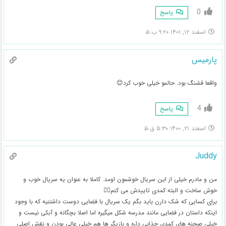
0
پاسخ
اسفند ۱۲, ۱۴۰۱ ۹:۲۰ ب.ظ
پارمیس
واقعا قشنگ بود. حالمو خیلی خوب کرد😊
4
پاسخ
اسفند ۲۱, ۱۴۰۰ ۵:۳۰ ق.ظ
Juddy
من و مادرم خیلی از این سریال خوشمون اومد. کاملا به عنوان یه سریال خوب و
خوش ساخت و البته کمدی تاییدش می کنم👌🏻
برای کسایی که شک دارن باید بگم یک سریال با فضایی دوست داشتنیه که با وجود
اینکه داستان در فضایی مانند مدرسه شکل میگیره اما اصلا بچگانه و آبکی نیست و
خیلی صحنه های کمدی جذابی داره و بازیگر ها هم خیلی عالی بودن و نقش اصلی