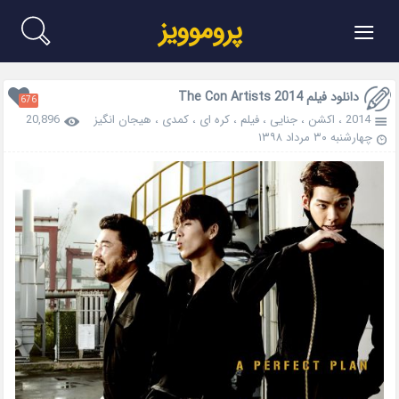
≡
پروموویز
دانلود فیلم The Con Artists 2014
676
2014
،
اکشن
،
جنایی
،
فیلم
،
کره ای
،
کمدی
،
هیجان انگیز
20,896
چهارشنبه ۳۰ مرداد ۱۳۹۸