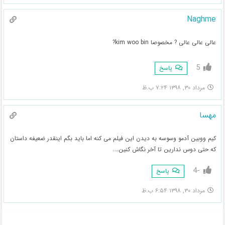
Naghme
عالی عالی عالی ? مخصوصا kim woo bin?
5
پاسخ
مرداد ۳۰, ۱۳۹۸ ۷:۲۴ ب.ظ
مهسا
کیم ووبین آدمو وسوسه به دیدن این فیلم می کنه اما باید بگم اینقدر ضعیفه داستان
که حتی دوس ندارین تا آخر نگاش کنین….
-4
پاسخ
مرداد ۳۰, ۱۳۹۸ ۶:۵۴ ب.ظ