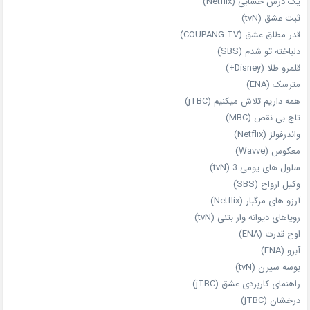
یک درس حسابی (Netflix)
ثبت عشق (tvN)
قدر مطلق عشق (COUPANG TV)
دلباخته تو شدم (SBS)
قلمرو طلا (Disney+)
مترسک (ENA)
همه داریم تلاش میکنیم (jTBC)
تاج بی‌ نقص (MBC)
واندرفولز (Netflix)
معکوس (Wavve)
سلول های یومی 3 (tvN)
وکیل ارواح (SBS)
آرزو های مرگبار (Netflix)
رویاهای دیوانه‌ وار بتنی (tvN)
اوج قدرت (ENA)
آبرو (ENA)
بوسه سیرن (tvN)
راهنمای کاربردی عشق (jTBC)
درخشان (jTBC)