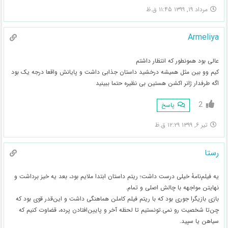
مرداد ۱۹, ۱۳۹۹ ۱۱:۴۵ ق.ظ
Armeliya
عالی بود همونطور که انتظار داشتم
کیم وو بین مثل همیشه درخشید داستان جذابی داشت و پایانش واقعا درجه یک بود
اگه طرفدار ژانر اکشن هستین بی نظیره حتما ببینید
2
پاسخ
تیر ۶, ۱۳۹۹ ۱۲:۲۹ ق.ظ
رستا
یه فیلم‌نامهٔ خیلی درست داشت؛ ریتم داستان ابتدا ملایم بود، بعد یه خیز برداشت و
نهایتن مواجهه با چالش اصلی و تمام.
بازی بازیگرا جوری بود که با ریتم فیلم کاملن هماهنگی داشت و این‌قدر قوی بود که
چن‌تا شخصیت رو نمی.تونستیم تا لحظه آخر و پایین‌افتادن پرده، قضاوت کنیم که
سیاهن یا سپید.