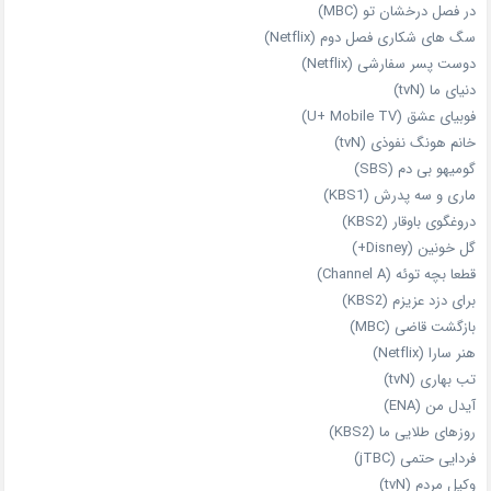
در فصل درخشان تو (MBC)
سگ های شکاری فصل دوم (Netflix)
دوست‌ پسر سفارشی (Netflix)
دنیای ما (tvN)
فوبیای عشق (U+ Mobile TV)
خانم هونگ نفوذی (tvN)
گومیهو بی دم (SBS)
ماری و سه پدرش (KBS1)
دروغگوی باوقار (KBS2)
گل خونین (Disney+)
قطعا بچه توئه (Channel A)
برای دزد عزیزم (KBS2)
بازگشت قاضی (MBC)
هنر سارا (Netflix)
تب بهاری (tvN)
آیدل من (ENA)
روزهای طلایی ما (KBS2)
فردایی حتمی (jTBC)
وکیل مردم (tvN)