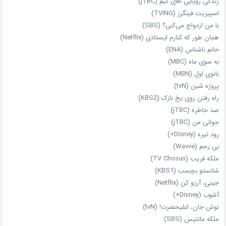
زندگی رویایی آقای کیم (jTBC)
اسپیریت فینگرز (TVING)
با من ازدواج می‌کنی؟ (SBS)
همان‌ طور که کنارم ایستادی (Netflix)
خانم ناشناس (ENA)
به سوی ماه (MBC)
بانوی اول (MBN)
پروژه شین (tvN)
راه رفتن روی یخ نازک (KBS2)
صد خاطره (jTBC)
جوانی من (jTBC)
رود تیره (Disney+)
بی‌ رحم (Wavve)
ملکه فریب (TV Chosun)
شانستو بچسب (KBS1)
جینی، آرزو کن (Netflix)
آشوب (Disney+)
نوش جان، اعلیحضرت! (tvN)
ملکه‌ مانتیس (SBS)