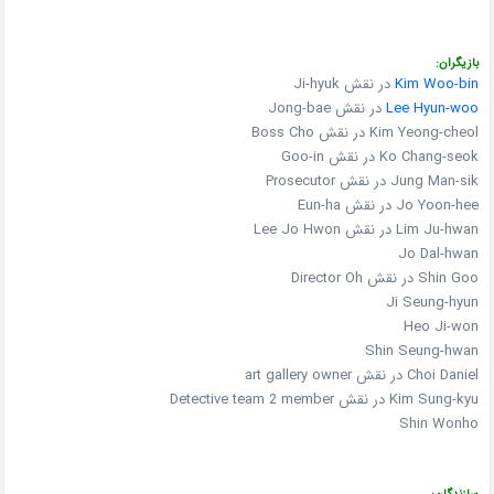
بازیگران:
Kim Woo-bin
در نقش Ji-hyuk
Lee Hyun-woo
در نقش Jong-bae
Kim Yeong-cheol در نقش Boss Cho
Ko Chang-seok در نقش Goo-in
Jung Man-sik در نقش Prosecutor
Jo Yoon-hee در نقش Eun-ha
Lim Ju-hwan در نقش Lee Jo Hwon
Jo Dal-hwan
Shin Goo در نقش Director Oh
Ji Seung-hyun
Heo Ji-won
Shin Seung-hwan
Choi Daniel در نقش art gallery owner
Kim Sung-kyu در نقش Detective team 2 member
Shin Wonho