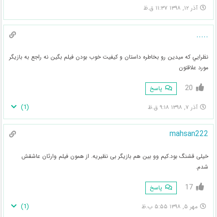
آذر ۱۲, ۱۳۹۸ ۱۱:۳۷ ق.ظ
.....
نظرايي كه ميدين رو بخاطره داستان و كيفيت خوب بودن فيلم بگين نه راجع به بازيگر
مورد علاقتون
20
پاسخ
)
1
(
آذر ۷, ۱۳۹۸ ۹:۱۸ ق.ظ
mahsan222
خیلی قشنگ بود.کیم وو بین هم بازیگر بی نظیریه. از همون فیلم وارثان عاشقش
شدم.
17
پاسخ
)
1
(
مهر ۵, ۱۳۹۸ ۵:۵۵ ب.ظ