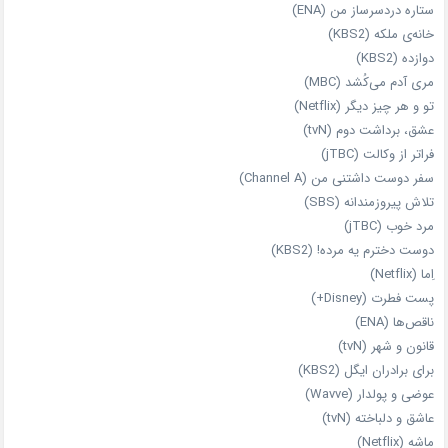
ستاره دردسرساز من (ENA)
خانه‌ی ملکه (KBS2)
دوازده (KBS2)
مری آدم می‌کُشد (MBC)
تو و هر چیز دیگر (Netflix)
عشق، برداشت دوم (tvN)
فراتر از وکالت (jTBC)
سفر دوست‌ داشتنی من (Channel A)
تلاش پیروزمندانه (SBS)
مرد خوب (jTBC)
دوست دخترم یه مرده! (KBS2)
اِما (Netflix)
پست فطرت (Disney+)
ناقص‌ها (ENA)
قانون و شهر (tvN)
برای برادران ایگل (KBS2)
عوضی و پولدار (Wavve)
عاشق و دلباخته (tvN)
ماشه (Netflix)