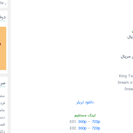
de
درخ
:
یال
:
 سریال
:
King Ta
سری
Dream o
Drea
عشق 
دانلود تریلر
فردا
.
مامو
لینک مستقیم
دستو
E01:
360p
–
720p
قصر ش
E02:
360p
–
720p
دکتر