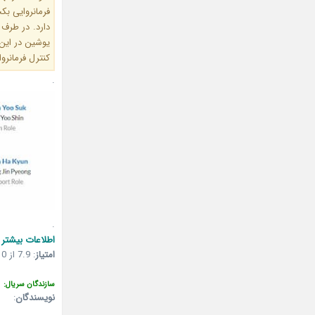
فرمانروایی بک
دارد. در طرف د
یوشین در این 
کنترل فرمانرو
.
.
اطلاعات بیشتر 
امتیاز
:
7.9 از 10 (میزان آراء: 107 نفر)
سازندگان سریال:
نویسندگان
: