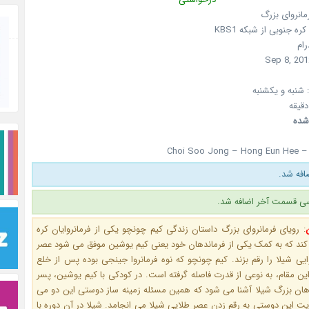
مانروای بزرگ
کره جنوبی
از شبکه
KBS1
رام
Sep 8, 201
شنبه و یکشنبه
شده
Choi Soo Jong – Hong Eun Hee –
فه شد.
ی قسمت آخر اضافه شد.
:
رویای فرمانروای بزرگ داستان زندگی کیم چونچو یکی از فرمانروایان کره
 کند که به کمک یکی از فرماندهان خود یعنی کیم یوشین موفق می شود عصر
ایی شیلا را رقم بزند. کیم چونچو که نوه فرمانروا جینجی بوده پس از خلع
ین مقام، به نوعی از قدرت فاصله گرفته است. در کودکی با کیم یوشین، پسر
دهان بزرگ شیلا آشنا می شود که همین مسئله زمینه ساز دوستی این دو می
یت این دوستی به رقم زدن عصر طلایی شیلا می انجامد. شیلا در آن دوره با