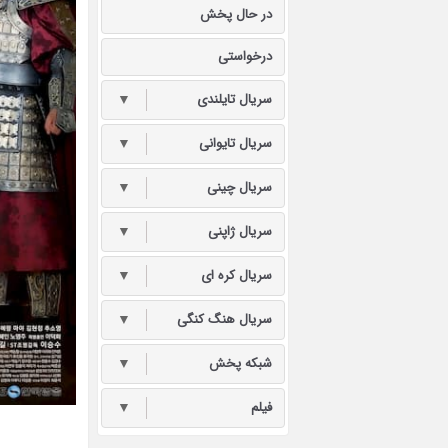
در حال پخش
درخواستی
سریال تایلندی
▼
سریال تایوانی
▼
سریال چینی
▼
سریال ژاپنی
▼
سریال کره ای
▼
سریال هنگ کنگی
▼
شبکه پخش
▼
فیلم
▼