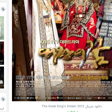
دانلود سریال
2012
The Great King’s Dream
لیس
درخواستی