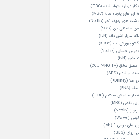
‌ کار دوباره‌ متولد شده (jTBC)
‌ ای‌ های پنجاه‌ ساله (MBC)
اشت‌ های ردیف آخر (Netflix)
ن سلطنتی من (SBS)
نه سرباز آشپزخانه (tvN)
یتو پرورش بده (KBS2)
رس حسابی (Netflix)
عشق (tvN)
طلق عشق (COUPANG TV)
خته تو شدم (SBS)
طلا (Disney+)
ک (ENA)
داریم تلاش میکنیم (jTBC)
بی‌ نقص (MBC)
ولز (Netflix)
 (Wavve)
 های یومی 3 (tvN)
 ارواح (SBS)