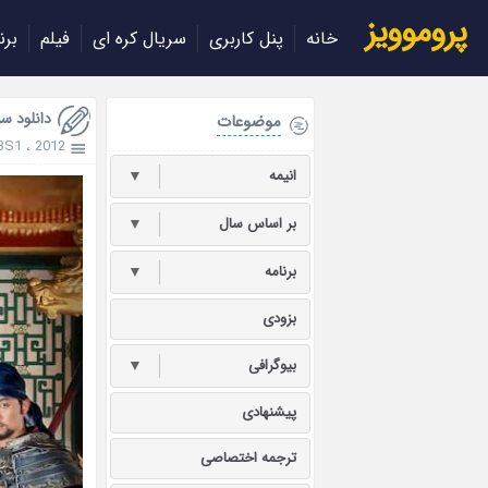
پروموویز
خانه
پنل کاربری
سریال کره ای
فیلم
برن
دانلود سریال ’s Dream 2012
موضوعات
BS1
،
2012
انیمه
▼
بر اساس سال
▼
برنامه
▼
بزودی
بیوگرافی
▼
پیشنهادی
ترجمه اختصاصی