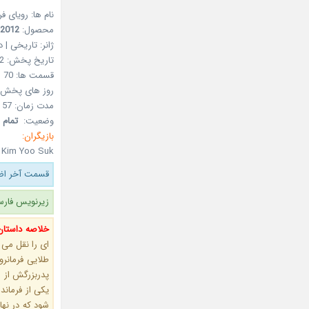
نام ها:
رویای فر
محصول:
2012
ژانر:
تاریخی | د
تاریخ پخش:
2
قسمت ها:
70
روز های پخش:
مدت زمان:
57 دقیقه
وضعیت:
تمام 
بازیگران:
 Kim Yoo Suk
قسمت آخر اضا
زیرنویس فارس
خلاصه داستان
ای را نقل می
طلایی فرمانرو
پدربزرگش از ا
یکی از فرمان
شود که در نها