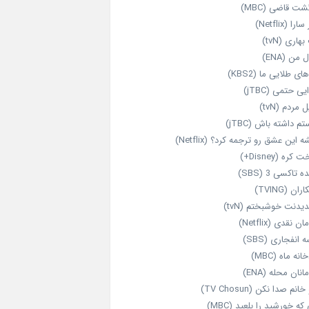
شت قاضی (MBC)
را (Netflix)
هاری (tvN)
 من (ENA)
ای طلایی ما (KBS2)
یی حتمی (jTBC)
 مردم (tvN)
م داشته باش (jTBC)
 این عشق رو ترجمه کرد؟ (Netflix)
کره (Disney+)
ه تاکسی 3 (SBS)
ران (TVING)
دیدنت خوشبختم (tvN)
ن نقدی (Netflix)
 انفجاری (SBS)
انه ماه (MBC)
انان محله (ENA)
انم صدا نکن (TV Chosun)
که خورشید را بلعید (MBC)