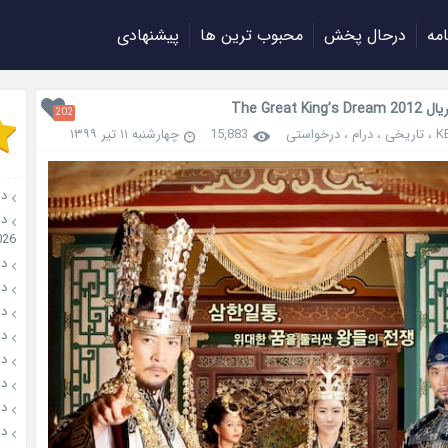
امه
درحال پخش
محبوب ترین ها
پیشنهادی
The Great King
202
K
،
تاریخی
،
درام
،
درخواستی
15,883
چهارشنبه ۱۱ تیر ۱۳۹۹
دان
026
دانل
دانل
دانلو
دانل
دان
دانل
دانل
دانل