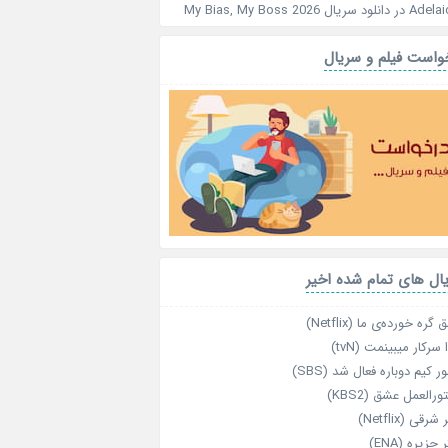
Adelai
در
دانلود سریال My Bias, My Boss 2026
واست فیلم و سریال
ال های تمام شده اخیر
گره خورده‌ی ما (Netflix)
 سرکار میبینمت (tvN)
ر کیم دوباره فعال شد (SBS)
رالعمل عشق (KBS2)
رقی (Netflix)
 جزیره (ENA)