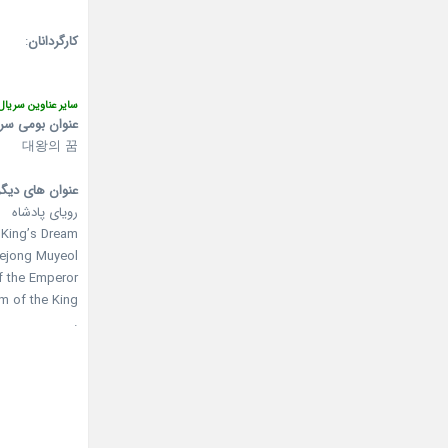
کارگردانان
:
سایر عناوین سریال
عنوان بومی سر
대왕의 꿈
عنوان های دیگر
رویای پادشاه
King’s Dream
ejong Muyeol
f the Emperor
m of the King
.