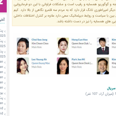
جه و گوگوریو همسایه و رقیب است و مشکلات فراوانی با این دو فرمانروایی
یگر امپراطوری تانگ قرار دارد که به مردم سه قلمرو نگاهی از بالا دارد. کیم
بین با سیاست و روابط دیپلماتیک سعی دارد علاوه بر کنترل اختلافات داخلی
آخر
ایی های همسایه را نیز در دست داشته باشد.
پن
2025
پن
2025
پن
2025
an
an
an
an
an
an
سریال
یو
پن
an
id
id