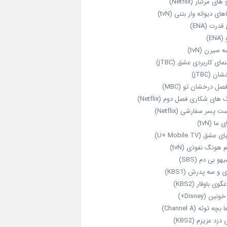
های مرگبار (Netflix)
های دیوانه‌ وار بتنی (tvN)
قدرت (ENA)
ENA)
 سیرن (tvN)
مای کاربردی عشق (jTBC)
ان (jTBC)
صل درخشان تو (MBC)
ای شکاری فصل دوم (Netflix)
‌ پسر سفارشی (Netflix)
 ما (tvN)
 عشق (U+ Mobile TV)
 هونگ نفوذی (tvN)
هو بی دم (SBS)
 و سه پدرش (KBS1)
گوی باوقار (KBS2)
نین (Disney+)
بچه توئه (Channel A)
 دزد عزیزم (KBS2)