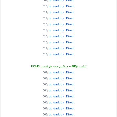
E09:
uploadboy
|
Direct
E10:
uploadboy
|
Direct
E11:
uploadboy
|
Direct
E12:
uploadboy
|
Direct
E13:
uploadboy
|
Direct
E14:
uploadboy
|
Direct
E15:
uploadboy
|
Direct
E16:
uploadboy
|
Direct
E17:
uploadboy
|
Direct
E18:
uploadboy
|
Direct
…
کیفیت
480p
– میانگین حجم هر قسمت 150MB
E01:
uploadboy
|
Direct
E02:
uploadboy
|
Direct
E03:
uploadboy
|
Direct
E04:
uploadboy
|
Direct
E05:
uploadboy
|
Direct
E06:
uploadboy
|
Direct
E07:
uploadboy
|
Direct
E08:
uploadboy
|
Direct