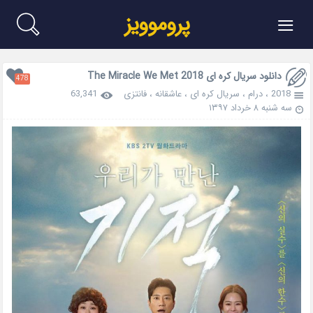
≡
پروموویز
دانلود سریال کره ای The Miracle We Met 2018
478
2018
،
درام
،
سریال کره ای
،
عاشقانه
،
فانتزی
63,341
سه شنبه ۸ خرداد ۱۳۹۷