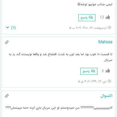
ابجی جذاب جونپیو توشه😃
12
پاسخ
)
1
(
اردیبهشت ۲۹, ۱۴۰۰ ۷:۲۱ ب.ظ
Mahsaa
تا قسمت ۱۰ خوب بود اما بعد اون به شدت افتضاح شد و واقعا نویسنده گند زد به
سریال.
6
پاسخ
دی ۲۷, ۱۳۹۹ ۴:۰۲ ق.ظ
اکسوال
کاییییییییییییی?????????? من نمیدونستم تو این سریال بازی کرده حتما میبینمش????