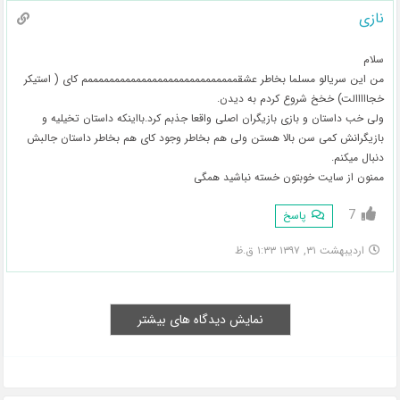
نازی
سلام
من این سریالو مسلما بخاطر عشقممممممممممممممممممممممممممممم کای ( استیکر
خجااااالت) خخخ شروع کردم به دیدن.
ولی خب داستان و بازی بازیگران اصلی واقعا جذبم کرد.بااینکه داستان تخیلیه و
بازیگرانش کمی سن بالا هستن ولی هم بخاطر وجود کای هم بخاطر داستان جالبش
دنبال میکنم.
ممنون از سایت خوبتون خسته نباشید همگی
7
پاسخ
اردیبهشت ۳۱, ۱۳۹۷ ۱:۳۳ ق.ظ
نمایش دیدگاه های بیشتر