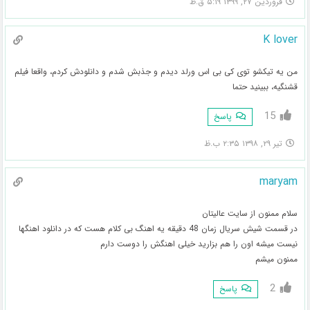
فروردین ۲۷, ۱۳۹۹ ۵:۱۹ ق.ظ
K lover
من یه تیکشو توی کی بی اس ورلد دیدم و جذبش شدم و دانلودش کردم، واقعا فیلم
قشنگیه، ببینید حتما
15
پاسخ
تیر ۲۹, ۱۳۹۸ ۲:۳۵ ب.ظ
maryam
سلام ممنون از سایت عالیتان
در قسمت شیش سریال زمان 48 دقیقه یه اهنگ بی کلام هست که در دانلود اهنگها
نیست میشه اون را هم بزارید خیلی اهنگش را دوست دارم
ممنون میشم
2
پاسخ