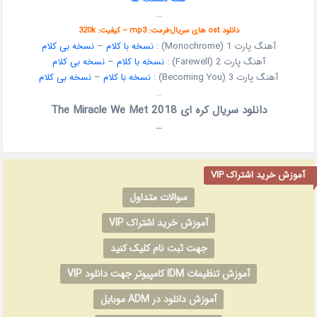
…
دانلود ost های سریال-فرمت: mp3 – کیفیت: 320k
آهنگ پارت 1 (Monochrome) :
نسخه با کلام
–
نسخه بی کلام
آهنگ پارت 2 (Farewell) :
نسخه با کلام
–
نسخه بی کلام
آهنگ پارت 3 (Becoming You) :
نسخه با کلام
–
نسخه بی کلام
…
دانلود سریال کره ای The Miracle We Met 2018
…
آموزش خرید اشتراک VIP
سوالات متداول
آموزش خرید اشتراک VIP
جهت ثبت نام کلیک کنید
آموزش تنظیمات IDM کامپیوتر جهت دانلود VIP
آموزش دانلود در ADM موبایل