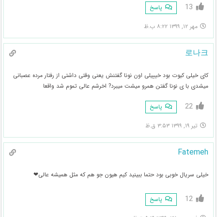
13
پاسخ
مهر ۱۲, ۱۳۹۹ ۸:۲۲ ب.ظ
로나크
کای خیلی کیوت بود خیییلی اون نونا گفتنش یعنی وقتی داشتی از رفتار مرده عصبانی
میشدی با ی نونا گفتن همرو میشت میبرد? اخرشم عالی تموم شد واقعا
22
پاسخ
تیر ۱۹, ۱۳۹۹ ۳:۵۳ ق.ظ
Fatemeh
خیلی سریال خوبی بود حتما ببینید کیم هیون جو هم که مثل همیشه عالی❤
12
پاسخ