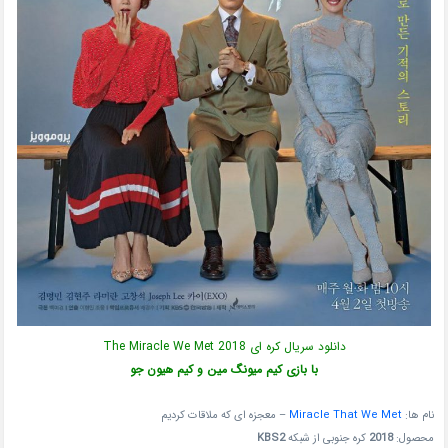
دانلود سریال کره ای The Miracle We Met 2018
با بازی کیم میونگ مین و کیم هیون جو
نام ها:
Miracle That We Met
– معجزه ای که ملاقات کردیم
محصول:
2018
کره جنوبی از شبکه
KBS2