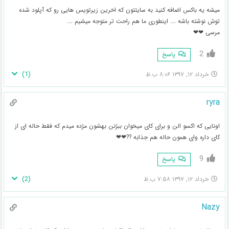
میشه یه باکس اضافه کنید به سایتتون که اخرین زیرتویس هایی رو که آپلود شده
توش نوشته باشه …. اینطوری ما هم راحت تر متوجه میشیم ….
مرسی ❤❤
2
پاسخ
)
1
(
خرداد ۱۲, ۱۳۹۷ ۸:۰۶ ب.ظ
ryra
اونایی که اکسو الن و برای کای میخوان ببژنن بهشون مژده میدم که فقط حاله ای از
کای داره وای همون حاله هم جذابه ??❤❤
9
پاسخ
)
2
(
خرداد ۱۲, ۱۳۹۷ ۷:۵۸ ب.ظ
Nazy