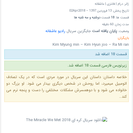
ژانر: درام | فانتزی | عاشقانه
تاریخ پخش: 13 فروردین 1397 – 02Apr2018
قسمت ها:
18
قسمت
دوشنبه و سه شنبه ها
مدت زمان: 60 دقیقه
پایان یافته است
جایگزین سریال
رادیو عاشقانه
وضعیت:
بازیگران:
Kim Myung min – Kim Hyun joo – Ra Mi ran
قسمت 18 اضافه شد
زیرنویس فارسی قسمت 18 اضافه شد.
خلاصه داستان: داستان این سریال در مورد مردی است که
در یک تصادف
اتومبیل میمیرد، اما روحش در شخص دیگری بیدار می شود.
او بزرگ دو
خانواده می شود و با دوهمسرش مشکلات مختلفی را دست و پنجه نرم می
کند…