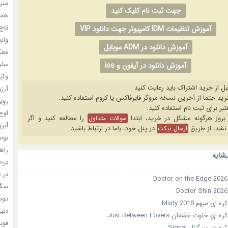
مترس
جهت ثبت نام کلیک کنید
همه 
تاج 
آموزش تنظیمات IDM کامپیوتر جهت دانلود VIP
واندرف
آموزش دانلود در ADM موبایل
معکوس
سلول
آموزش دانلود در آیفون و ios
وکیل
بل از خرید اشتراک باید رعایت کنید
آرزو 
رویا
اوج 
را مطالعه کنید و اگر
سوالات متداول
آبرو (
نشد، از طریق
در پنل خود، باما در ارتباط باشید.
ارسال تیکت
بوسه
راهن
شابه
درخش
در ف
سگ ه
دوست
ی مبهم Misty 2018
دنیای
خلوت عاشقان Just Between Lovers
فوبیای
 ای سیگنال Signal