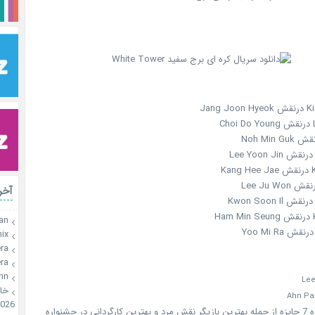
Kim 
L
K
رات
K
an
x🍫
a🍪
a🍪
onn
🍪
026
این سریال برنده 7 جایزه از جمله بهترین بازیگر نقش مرد و بهترین کارگردانی در جشنواره