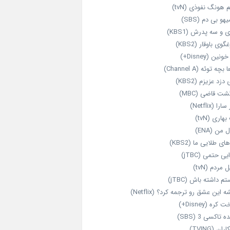
 هونگ نفوذی (tvN)
هو بی دم (SBS)
 و سه پدرش (KBS1)
گوی باوقار (KBS2)
نین (Disney+)
بچه توئه (Channel A)
 دزد عزیزم (KBS2)
شت قاضی (MBC)
را (Netflix)
هاری (tvN)
 من (ENA)
ای طلایی ما (KBS2)
یی حتمی (jTBC)
 مردم (tvN)
م داشته باش (jTBC)
 این عشق رو ترجمه کرد؟ (Netflix)
کره (Disney+)
ه تاکسی 3 (SBS)
ران (TVING)