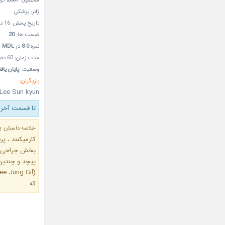
محصول:
2007
کره
ژانر: پزشکی
تاریخ پخش: 16 دی 1385- 06Jan 2007
قسمت ها:
20
نمره
8.0
در
MDL
مدت زمان: 60 دقیقه
وضعیت:
پایان یاف
بازیگران:
Lee Sun kyun
تا قسمت آخر 
پ
خلاصه داستان:
بخش جراحی شد
پیچد و چندین
که …