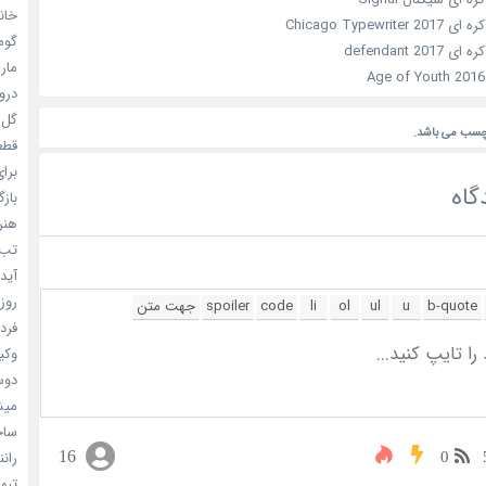
خانم
Chicago Typewri
گومی
defendant 20
ماری
دروغ
گل خو
چسب می باشد.
قطعا 
برای
گاه
بازگ
هنر سا
تب ب
آیدل
روزه
فردا
وکیل
دوست
میشه
ساخت 
16
رانند
0
تبهکا