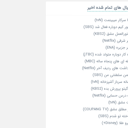
ال های تمام شده اخیر
 سرکار میبینمت (tvN)
ر کیم دوباره فعال شد (SBS)
رالعمل عشق (KBS2)
رقی (Netflix)
 جزیره (ENA)
‌ کار دوباره‌ متولد شده (jTBC)
‌ ای‌ های پنجاه‌ ساله (MBC)
اشت‌ های ردیف آخر (Netflix)
ن سلطنتی من (SBS)
نه سرباز آشپزخانه (tvN)
یتو پرورش بده (KBS2)
رس حسابی (Netflix)
عشق (tvN)
طلق عشق (COUPANG TV)
خته تو شدم (SBS)
طلا (Disney+)