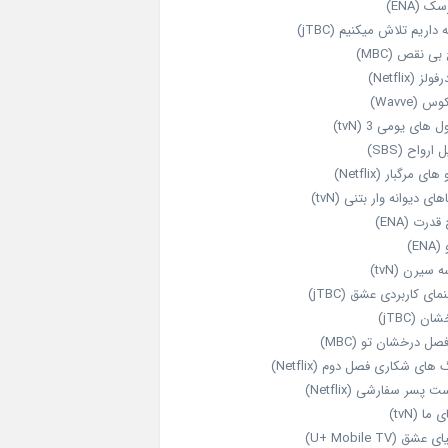
ک (ENA)
داریم تلاش میکنیم (jTBC)
بی‌ نقص (MBC)
ولز (Netflix)
 (Wavve)
 های یومی 3 (tvN)
 ارواح (SBS)
های مرگبار (Netflix)
های دیوانه‌ وار بتنی (tvN)
قدرت (ENA)
ENA)
 سیرن (tvN)
مای کاربردی عشق (jTBC)
ان (jTBC)
صل درخشان تو (MBC)
ای شکاری فصل دوم (Netflix)
‌ پسر سفارشی (Netflix)
 ما (tvN)
 عشق (U+ Mobile TV)