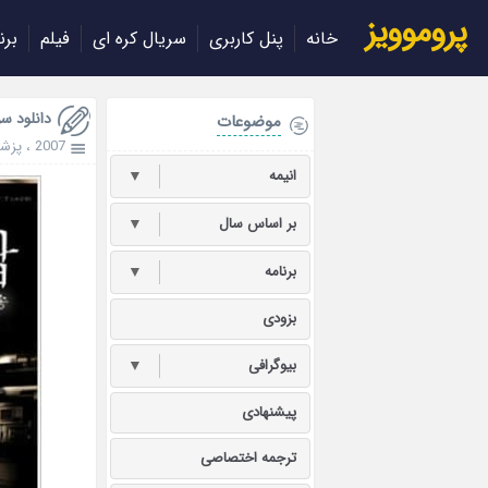
پروموویز
خانه
پنل کاربری
سریال کره ای
فیلم
برن
دانلود سریال
موضوعات
2007
،
پزش
انیمه
▼
بر اساس سال
▼
برنامه
▼
بزودی
بیوگرافی
▼
پیشنهادی
ترجمه اختصاصی