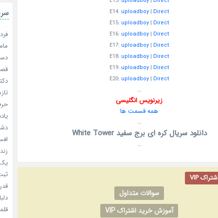
E13:
uploadboy
|
Direct
سری
E14:
uploadboy
|
Direct
E15:
uploadboy
|
Direct
فردا
E16:
uploadboy
|
Direct
مامو
E17:
uploadboy
|
Direct
E18:
uploadboy
|
Direct
دستو
E19:
uploadboy
|
Direct
قصر ش
E20:
uploadboy
|
Direct
دکتر
…
تازه
زیرنویس انگلیسی
حرفه
همه قسمت ها
یادد
…
دشم
دانلود سریال کره ای برج سفید White Tower
افسا
…
زندگ
یک د
ثبت 
راک VIP
قدر م
سوالات متداول
دلبا
قلمرو 
آموزش خرید اشتراک VIP