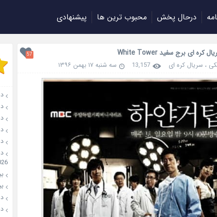
امه
درحال پخش
محبوب ترین ها
پیشنهادی
 کره ای برج سفید White Tower
57
کی
،
سریال کره ای
13,157
سه شنبه ۱۷ بهمن ۱۳۹۶
دان
دانل
دانل
دانل
دانل
026
بیو
بیوگ
دانل
دانل