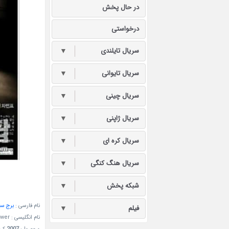
در حال پخش
درخواستی
سریال تایلندی
▼
سریال تایوانی
▼
سریال چینی
▼
سریال ژاپنی
▼
سریال کره ای
▼
سریال هنگ کنگی
▼
شبکه پخش
▼
نام فارسی :
برج سف
فیلم
▼
نام انگلیسی :
ower