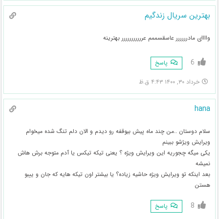
بهترین سریال زندگیم
واااای مادرررررر عاسقسممم عررررررررررر بهترینه
6
پاسخ
خرداد ۳۰, ۱۴۰۰ ۴:۴۳ ق.ظ
hana
سلام دوستان ..من چند ماه پیش بیوقفه رو دیدم و الان دلم تنگ شده میخوام
ویرایش ویژشو ببینم
یکی میگه چجوریه این ویرایش ویژه ؟ یعنی تیکه تیکس یا آدم متوجه برش هاش
نمیشه
بعد اینکه تو ویرایش ویژه حاشیه زیاده؟ یا بیشتر اون تیکه هایه که جان و ییبو
هستن
8
پاسخ