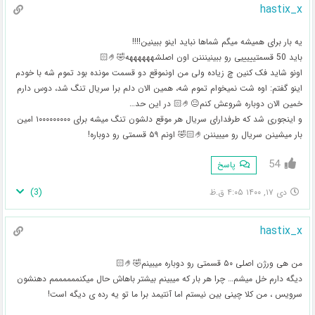
hastix_x
یه بار برای همیشه میگم شماها نباید اینو ببینین!!!!
باید 50 قسمتیییییی رو ببینینننن اون اصلشههههههه🤣🤌🏻
اونو شاید فک کنین چ زیاده ولی من اونموقع دو قسمت مونده بود تموم شه با خودم
اینو گفتم: اوه شت نمیخوام تموم شه، همین الان دلم برا سریال تنگ شد، دوس دارم
خمین الان دوباره شروعش کنم😐🤌🏻 در این حد…
و اینجوری شد که طرفدارای سریال هر موقع دلشون تنگ میشه برای ۱۰۰۰۰۰۰۰۰۰ امین
بار میشینن سریال رو میبیننن🤌🏻🤣 اونم ۵۹ قسمتی رو دوباره!
54
پاسخ
)
3
(
دی ۱۷, ۱۴۰۰ ۴:۰۵ ق.ظ
hastix_x
من هی ورژن اصلی ۵۰ قسمتی رو دوباره میبینم🤣🤌🏻
دیگه دارم خل میشم… چرا هر بار که میبینم بیشتر باهاش حال میکنممممممم دهنشون
سرویس ، من کلا چینی بین نیستم اما آنتیمد برا ما تو یه رده ی دیگه است!