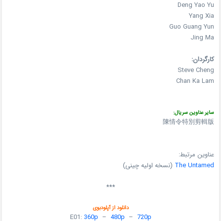
Deng Yao Yu
Yang Xia
Guo Guang Yun
Jing Ma
کارگردان:
Steve Cheng
Chan Ka Lam
سایر عناوین سریال:
陳情令特別剪輯版
عناوین مرتبط:
The Untamed
(نسخه اولیه چینی)
***
دانلود از آپلودبوی
E01:
360p
–
480p
–
720p