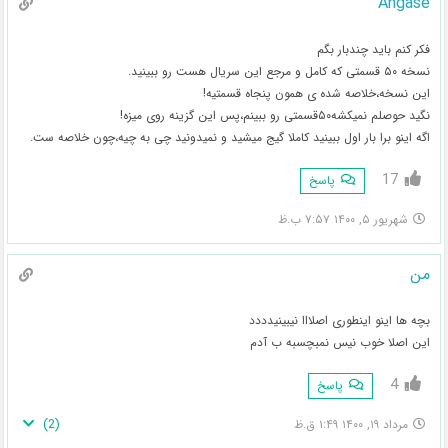
Ahgase
فکر کنم باید چندبار بگم
نسخه ۵۰ قسمتی که کامل و مرجع این سریال هست رو ببینید.
این نسخه،خلاصه شده ی همون پنجاه قسمتیه!
نگید حوصلم نمیکشه۵۰قسمتی رو ببینم،پس این گزینه روی میزه!
اگه اینو برا بار اول ببینید کاملا گیج میشید و نمیدونید چی به چیه،چون خلاصه ست.
17
پاسخ
شهریور ۵, ۱۴۰۰ ۷:۵۷ ب.ظ
من
بچه ها اینو اینطوری اصلااا نیبینیدددد
این اصلا خوب نیس نمبچسبه ب آدم
4
پاسخ
)
2
(
مرداد ۱۹, ۱۴۰۰ ۱:۴۹ ق.ظ