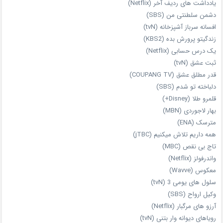
یادداشت‌ های ردیف آخر (Netflix)
دشمن سلطنتی من (SBS)
افسانه سرباز آشپزخانه (tvN)
زندگیتو پرورش بده (KBS2)
یک درس حسابی (Netflix)
ثبت عشق (tvN)
قدر مطلق عشق (COUPANG TV)
دلباخته تو شدم (SBS)
قلمرو طلا (Disney+)
بهار لاجوردی (MBN)
مترسک (ENA)
همه داریم تلاش میکنیم (jTBC)
تاج بی‌ نقص (MBC)
واندرفولز (Netflix)
معکوس (Wavve)
سلول های یومی 3 (tvN)
وکیل ارواح (SBS)
آرزو های مرگبار (Netflix)
رویاهای دیوانه‌ وار بتنی (tvN)