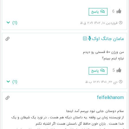
6
پاسخ
)
1
(
فروردین ۱۰, ۱۴۰۲ ۲:۰۹ ق.ظ
مامان جانگ اوک🤱🏻
من ورژن ۵۰ قسمتی رو دیدم
نیازه اینم ببینم؟
5
پاسخ
)
1
(
دی ۲۲, ۱۴۰۱ ۱۲:۲۱ ب.ظ
felfelkhanom
سلام دوستان .جایی نبود بپرسم آمد اینجا
از نویسنده زمان بی وقفه .یه داستان دیکه هم هست ، در نورد یک شیطان و یک
خدا هست . باران خون حافظ گل ،اسمش هست اگر اشتباه نکنم