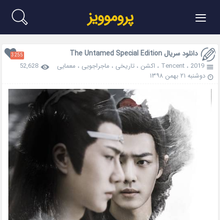
≡
پروموویز
دانلود سریال The Untamed Special Edition
3255
2019
،
Tencent
،
اکشن
،
تاریخی
،
ماجراجویی
،
معمایی
52,628
دوشنبه ۲۱ بهمن ۱۳۹۸