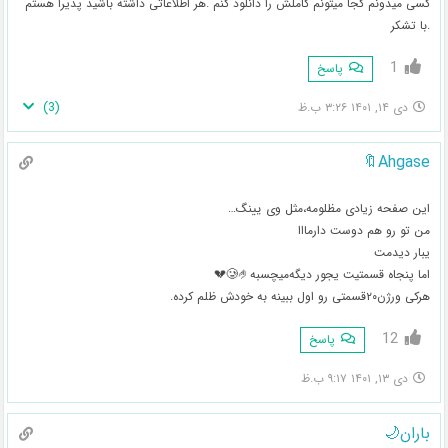
کسی میدونم کجا میتونم کاملش را دانلود کنم .هر اطلاعاتی داشته باشید پذیرا هستم
.با تشکر
1
پاسخ
)
3
(
دی ۱۴, ۱۴۰۱ ۳:۲۶ ب.ظ
Ahgase🔖
این صفحه زیادی مظلومه،مثل وی یینگ…
من تو رو هم دوست دارمااا
یبار دیدمت
اما پنجاه قسمتیت یجور دیگه‌میچسبه🥲🤌💔
هرکی ورژن۲۰قسمتی رو اول ببینه به خودش ظلم کرده.
12
پاسخ
دی ۱۳, ۱۴۰۱ ۹:۱۷ ب.ظ
باران🌙