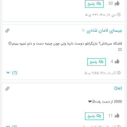
30
پاسخ
دی ۱۷, ۱۴۰۰ ۳:۴۱ ق.ظ
مِیسای لامان شادی ✨
قشنگه سریالش؟ بازیگراشو دوست دارما ولی چون چینیه دست و دلم نمیره ببینم😐
🤦‍♂️
4
پاسخ
)
7
(
آذر ۱۰, ۱۴۰۰ ۹:۵۵ ب.ظ
Owl
2000 از دست رفت🥲💔
11
پاسخ