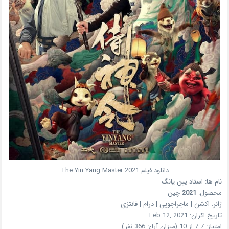
دانلود فیلم The Yin Yang Master 2021
نام ها:
استاد یین یانگ
محصول:
2021
چین
ژانر:
اکشن | ماجراجویی | درام | فانتزی
تاریخ اکران:
Feb 12, 2021
امتیاز:
7.7 از 10 (میزان آراء: 366 نفر)