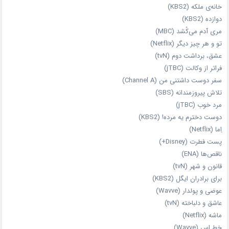
خانه‌ی ملکه (KBS2)
دوازده (KBS2)
مری آدم می‌کُشد (MBC)
تو و هر چیز دیگر (Netflix)
عشق، برداشت دوم (tvN)
فراتر از وکالت (jTBC)
سفر دوست‌ داشتنی من (Channel A)
تلاش پیروزمندانه (SBS)
مرد خوب (jTBC)
دوست دخترم یه مرده! (KBS2)
اِما (Netflix)
پست فطرت (Disney+)
ناقص‌ها (ENA)
قانون و شهر (tvN)
برای برادران ایگل (KBS2)
عوضی و پولدار (Wavve)
عاشق و دلباخته (tvN)
ماشه (Netflix)
خط اس (Wavve)