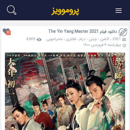
≡
پروموویز
دانلود فیلم The Yin Yang Master 2021
55
2021
،
اکشن
،
چینی
،
درام
،
فانتزی
،
ماجراجویی
4,669
چهارشنبه ۴ فروردین ۱۴۰۰