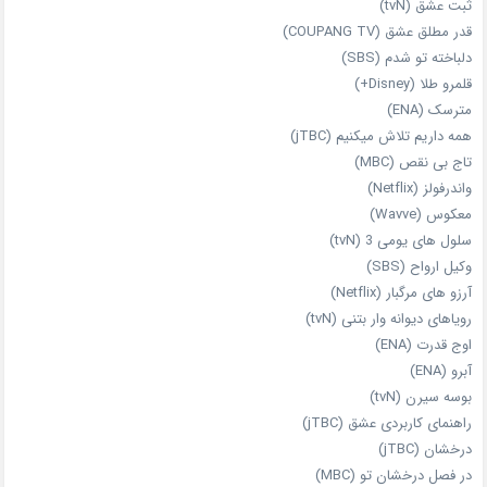
ثبت عشق (tvN)
قدر مطلق عشق (COUPANG TV)
دلباخته تو شدم (SBS)
قلمرو طلا (Disney+)
مترسک (ENA)
همه داریم تلاش میکنیم (jTBC)
تاج بی‌ نقص (MBC)
واندرفولز (Netflix)
معکوس (Wavve)
سلول های یومی 3 (tvN)
وکیل ارواح (SBS)
آرزو های مرگبار (Netflix)
رویاهای دیوانه‌ وار بتنی (tvN)
اوج قدرت (ENA)
آبرو (ENA)
بوسه سیرن (tvN)
راهنمای کاربردی عشق (jTBC)
درخشان (jTBC)
در فصل درخشان تو (MBC)