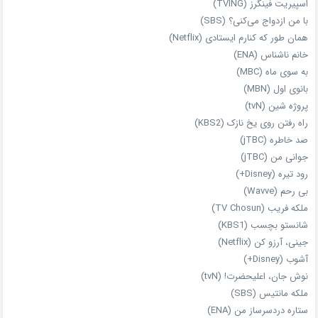
اسپیریت فینگرز (TVING)
با من ازدواج می‌کنی؟ (SBS)
همان‌ طور که کنارم ایستادی (Netflix)
خانم ناشناس (ENA)
به سوی ماه (MBC)
بانوی اول (MBN)
پروژه شین (tvN)
راه رفتن روی یخ نازک (KBS2)
صد خاطره (jTBC)
جوانی من (jTBC)
رود تیره (Disney+)
بی‌ رحم (Wavve)
ملکه فریب (TV Chosun)
شانستو بچسب (KBS1)
جینی، آرزو کن (Netflix)
آشوب (Disney+)
نوش جان، اعلیحضرت! (tvN)
ملکه‌ مانتیس (SBS)
ستاره دردسرساز من (ENA)