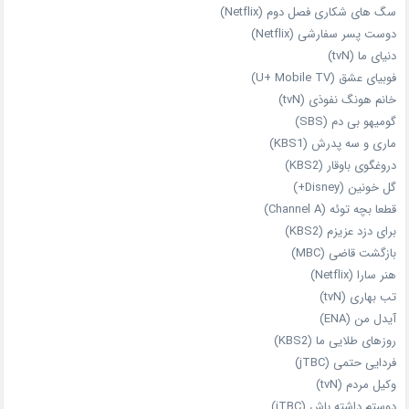
سگ های شکاری فصل دوم (Netflix)
دوست‌ پسر سفارشی (Netflix)
دنیای ما (tvN)
فوبیای عشق (U+ Mobile TV)
خانم هونگ نفوذی (tvN)
گومیهو بی دم (SBS)
ماری و سه پدرش (KBS1)
دروغگوی باوقار (KBS2)
گل خونین (Disney+)
قطعا بچه توئه (Channel A)
برای دزد عزیزم (KBS2)
بازگشت قاضی (MBC)
هنر سارا (Netflix)
تب بهاری (tvN)
آیدل من (ENA)
روزهای طلایی ما (KBS2)
فردایی حتمی (jTBC)
وکیل مردم (tvN)
دوستم داشته باش (jTBC)