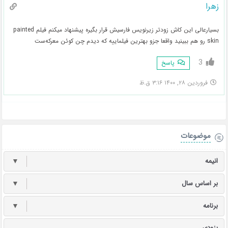
زهرا
بسیارعالی این کاش زودتر زیرنویس فارسیش قرار بگیره پیشنهاد میکنم فیلم painted
skin رو هم ببینید واقعا جزو بهترین فیلماییه که دیدم چن کوئن معرکه‌ست
3
پاسخ
فروردین ۲۸, ۱۴۰۰ ۳:۱۶ ق.ظ
موضوعات
انیمه
▼
بر اساس سال
▼
برنامه
▼
بزودی