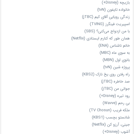
بازیچه (Disney+)
خانواده تایفون (tvN)
زندگی رویایی آقای کیم (jTBC)
اسپیریت فینگرز (TVING)
با من ازدواج می‌کنی؟ (SBS)
همان‌ طور که کنارم ایستادی (Netflix)
خانم ناشناس (ENA)
به سوی ماه (MBC)
بانوی اول (MBN)
پروژه شین (tvN)
راه رفتن روی یخ نازک (KBS2)
صد خاطره (jTBC)
جوانی من (jTBC)
رود تیره (Disney+)
بی‌ رحم (Wavve)
ملکه فریب (TV Chosun)
شانستو بچسب (KBS1)
جینی، آرزو کن (Netflix)
آشوب (Disney+)