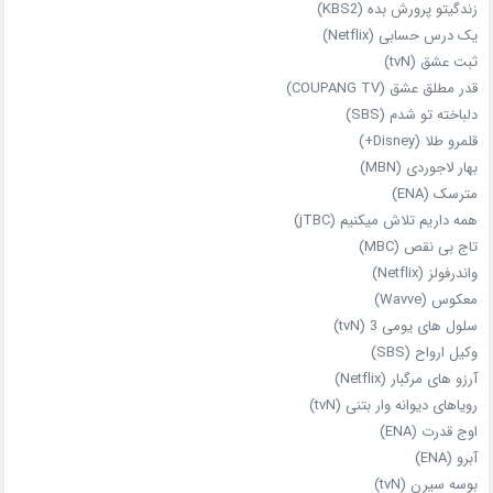
زندگیتو پرورش بده (KBS2)
یک درس حسابی (Netflix)
ثبت عشق (tvN)
قدر مطلق عشق (COUPANG TV)
دلباخته تو شدم (SBS)
قلمرو طلا (Disney+)
بهار لاجوردی (MBN)
مترسک (ENA)
همه داریم تلاش میکنیم (jTBC)
تاج بی‌ نقص (MBC)
واندرفولز (Netflix)
معکوس (Wavve)
سلول های یومی 3 (tvN)
وکیل ارواح (SBS)
آرزو های مرگبار (Netflix)
رویاهای دیوانه‌ وار بتنی (tvN)
اوج قدرت (ENA)
آبرو (ENA)
بوسه سیرن (tvN)