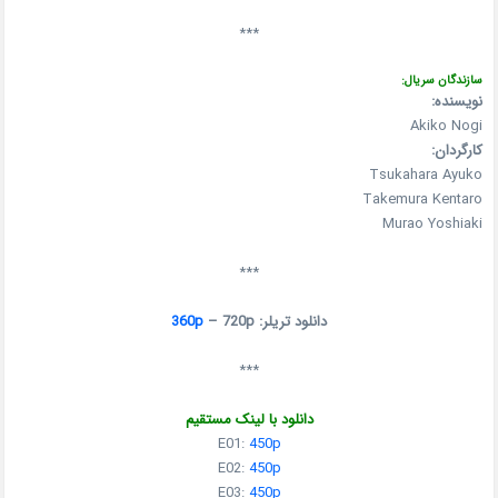
***
سازندگان سریال:
نویسنده:
Akiko Nogi
کارگردان:
Tsukahara Ayuko
Takemura Kentaro
Murao Yoshiaki
***
دانلود تریلر:
– 720p
360p
***
دانلود با لینک مستقیم
E01:
450p
E02:
450p
E03:
450p