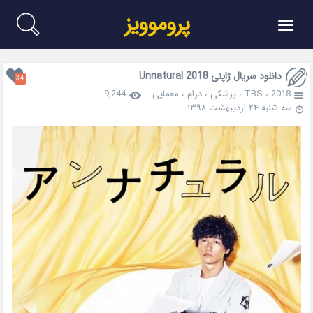
≡
پروموویز
دانلود سریال ژاپنی Unnatural 2018
34
2018
،
TBS
،
پزشکی
،
درام
،
معمایی
9,244
سه شنبه ۲۴ اردیبهشت ۱۳۹۸