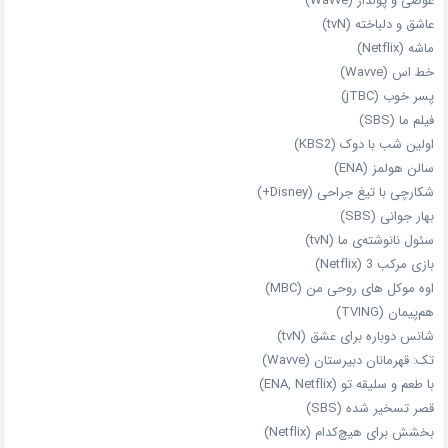
عوضی و پولدار (Wavve)
عاشق و دلباخته (tvN)
ماشه (Netflix)
خط اس (Wavve)
پسر خوب (jTBC)
فیلم ما (SBS)
اولین شب با دوک (KBS2)
سالن هولمز (ENA)
شکارچی با تیغ جراحی (Disney+)
بهار جوانی (SBS)
سئول نانوشته‌ی ما (tvN)
بازی مرکب 3 (Netflix)
اوه موکل های روحی من (MBC)
هم‌پیمان (TVING)
شانس دوباره برای عشق (tvN)
تک: قهرمانان دبیرستان (Wavve)
با طعم و سلیقه تو (ENA, Netflix)
قصر تسخیر شده (SBS)
بخشش برای هیچ‌کدام (Netflix)