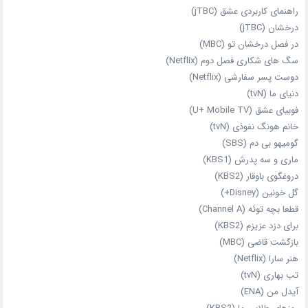
راهنمای کاربردی عشق (jTBC)
درخشان (jTBC)
در فصل درخشان تو (MBC)
سگ های شکاری فصل دوم (Netflix)
دوست‌ پسر سفارشی (Netflix)
دنیای ما (tvN)
فوبیای عشق (U+ Mobile TV)
خانم هونگ نفوذی (tvN)
گومیهو بی دم (SBS)
ماری و سه پدرش (KBS1)
دروغگوی باوقار (KBS2)
گل خونین (Disney+)
قطعا بچه توئه (Channel A)
برای دزد عزیزم (KBS2)
بازگشت قاضی (MBC)
هنر سارا (Netflix)
تب بهاری (tvN)
آیدل من (ENA)