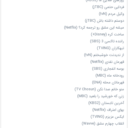
روزهای طلایی ما (KBS2)
فردایی حتمی (jTBC)
وکیل مردم (tvN)
دوستم داشته باش (jTBC)
میشه این عشق رو ترجمه کرد؟ (Netflix)
ساخت کره (Disney+)
راننده تاکسی 3 (SBS)
تبهکاران (TVING)
از ندیدنت خوشبختم (tvN)
قهرمان نقدی (Netflix)
بوسه انفجاری (SBS)
رودخانه ماه (MBC)
قهرمانان محله (ENA)
منو خانم صدا نکن (TV Chosun)
زنی که خورشید را بلعید (MBC)
آخرین تابستان (KBS2)
بهای اعتراف (Netflix)
ایکس عزیزم (TVING)
انقلاب چهارم عشق (Wavve)