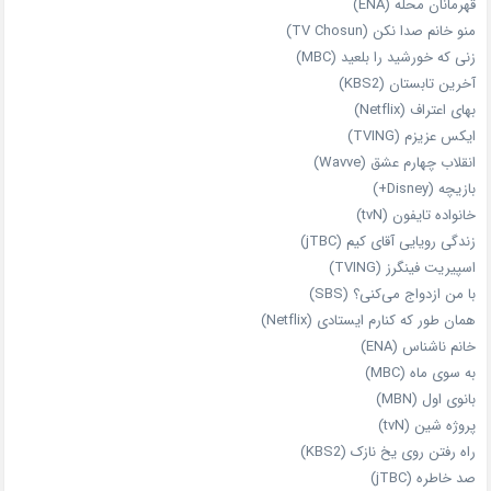
قهرمانان محله (ENA)
منو خانم صدا نکن (TV Chosun)
زنی که خورشید را بلعید (MBC)
آخرین تابستان (KBS2)
بهای اعتراف (Netflix)
ایکس عزیزم (TVING)
انقلاب چهارم عشق (Wavve)
بازیچه (Disney+)
خانواده تایفون (tvN)
زندگی رویایی آقای کیم (jTBC)
اسپیریت فینگرز (TVING)
با من ازدواج می‌کنی؟ (SBS)
همان‌ طور که کنارم ایستادی (Netflix)
خانم ناشناس (ENA)
به سوی ماه (MBC)
بانوی اول (MBN)
پروژه شین (tvN)
راه رفتن روی یخ نازک (KBS2)
صد خاطره (jTBC)