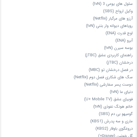
سلول های یومی 3 (tvN)
وکیل ارواح (SBS)
آرزو های مرگبار (Netflix)
رویاهای دیوانه‌ وار بتنی (tvN)
اوج قدرت (ENA)
آبرو (ENA)
بوسه سیرن (tvN)
راهنمای کاربردی عشق (jTBC)
درخشان (jTBC)
در فصل درخشان تو (MBC)
سگ های شکاری فصل دوم (Netflix)
دوست‌ پسر سفارشی (Netflix)
دنیای ما (tvN)
فوبیای عشق (U+ Mobile TV)
خانم هونگ نفوذی (tvN)
گومیهو بی دم (SBS)
ماری و سه پدرش (KBS1)
دروغگوی باوقار (KBS2)
گل خونین (Disney+)