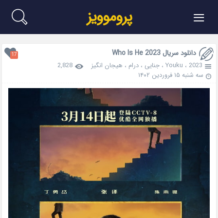
≡
پروموویز
دانلود سریال Who Is He 2023
17
2023
،
Youku
،
جنایی
،
درام
،
هیجان انگیز
2,828
سه شنبه ۱۵ فروردین ۱۴۰۲