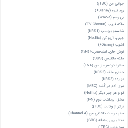
جوانی من (jTBC)
رود تیره (Disney+)
بی‌ رحم (Wavve)
ملکه فریب (TV Chosun)
شانستو بچسب (KBS1)
جینی، آرزو کن (Netflix)
آشوب (Disney+)
نوش جان، اعلیحضرت! (tvN)
ملکه‌ مانتیس (SBS)
ستاره دردسرساز من (ENA)
خانه‌ی ملکه (KBS2)
دوازده (KBS2)
مری آدم می‌کُشد (MBC)
تو و هر چیز دیگر (Netflix)
عشق، برداشت دوم (tvN)
فراتر از وکالت (jTBC)
سفر دوست‌ داشتنی من (Channel A)
تلاش پیروزمندانه (SBS)
مرد خوب (jTBC)