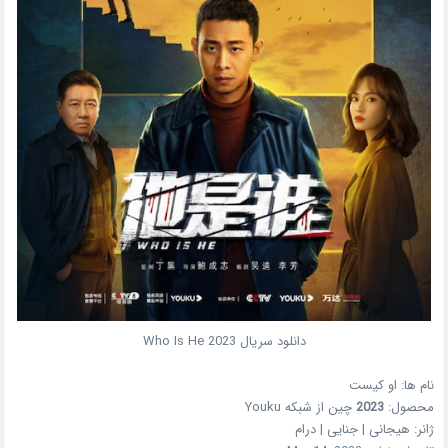
دانلود سریال Who Is He 2023
نام ها:
او کیست
محصول:
2023
چین
از شبکه
Youku
ژانر:
هیجانی | جنایی | درام