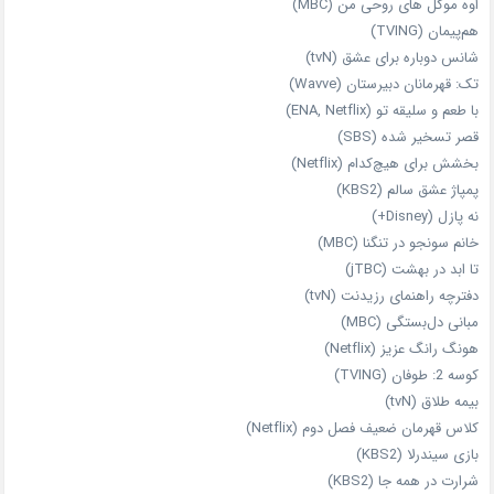
اوه موکل های روحی من (MBC)
هم‌پیمان (TVING)
شانس دوباره برای عشق (tvN)
تک: قهرمانان دبیرستان (Wavve)
با طعم و سلیقه تو (ENA, Netflix)
قصر تسخیر شده (SBS)
بخشش برای هیچ‌کدام (Netflix)
پمپاژ عشق سالم (KBS2)
نه پازل (Disney+)
خانم سونجو در تنگنا (MBC)
تا ابد در بهشت (jTBC)
دفترچه راهنمای رزیدنت (tvN)
مبانی دل‌بستگی (MBC)
هونگ رانگ عزیز (Netflix)
کوسه 2: طوفان (TVING)
بیمه طلاق (tvN)
کلاس قهرمان ضعیف فصل دوم (Netflix)
بازی سیندرلا (KBS2)
شرارت در همه‌ جا (KBS2)