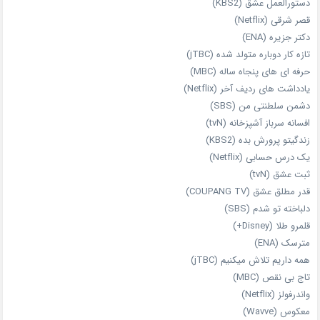
دستورالعمل عشق (KBS2)
قصر شرقی (Netflix)
دکتر جزیره (ENA)
تازه‌ کار دوباره‌ متولد شده (jTBC)
حرفه‌ ای‌ های پنجاه‌ ساله (MBC)
یادداشت‌ های ردیف آخر (Netflix)
دشمن سلطنتی من (SBS)
افسانه سرباز آشپزخانه (tvN)
زندگیتو پرورش بده (KBS2)
یک درس حسابی (Netflix)
ثبت عشق (tvN)
قدر مطلق عشق (COUPANG TV)
دلباخته تو شدم (SBS)
قلمرو طلا (Disney+)
مترسک (ENA)
همه داریم تلاش میکنیم (jTBC)
تاج بی‌ نقص (MBC)
واندرفولز (Netflix)
معکوس (Wavve)