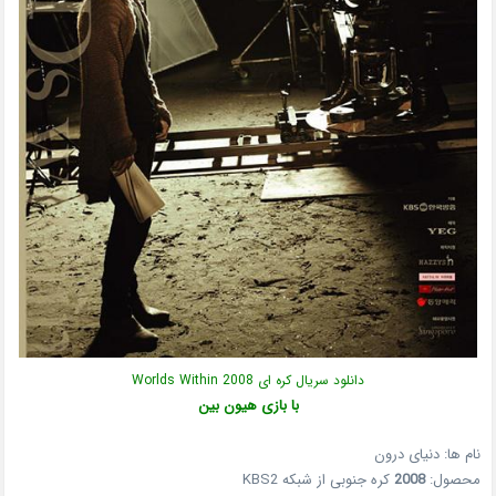
دانلود سریال کره ای Worlds Within 2008
با بازی هیون بین
نام ها: دنیای درون
محصول:
2008
کره جنوبی از شبکه KBS2