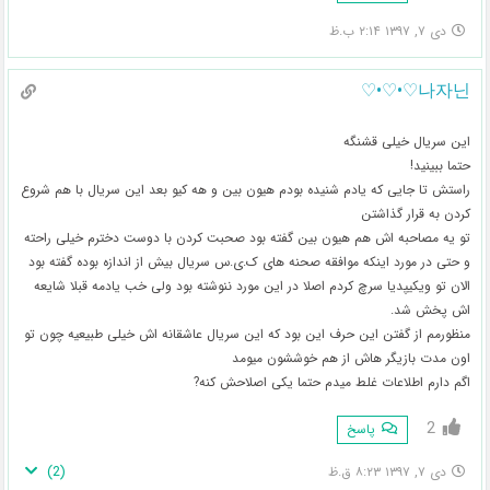
دی ۷, ۱۳۹۷ ۲:۱۴ ب.ظ
나자닌♡•♡•♡
این سریال خیلی قشنگه
حتما ببینید!
راستش تا جایی که یادم شنیده بودم هیون بین و هه کیو بعد این سریال با هم شروع
کردن به قرار گذاشتن
تو یه مصاحبه اش هم هیون بین گفته بود صحبت کردن با دوست دخترم خیلی راحته
و حتی در مورد اینکه موافقه صحنه های ک.ی.س سریال بیش از اندازه بوده گفته بود
الان تو ویکیپدیا سرچ کردم اصلا در این مورد ننوشته بود ولی خب یادمه قبلا شایعه
اش پخش شد.
منظورمم از گفتن این حرف این بود که این سریال عاشقانه اش خیلی طبیعیه چون تو
اون مدت بازیگر هاش از هم خوششون میومد
اگم دارم اطلاعات غلط میدم حتما یکی اصلاحش کنه?
2
پاسخ
)
2
(
دی ۷, ۱۳۹۷ ۸:۲۳ ق.ظ