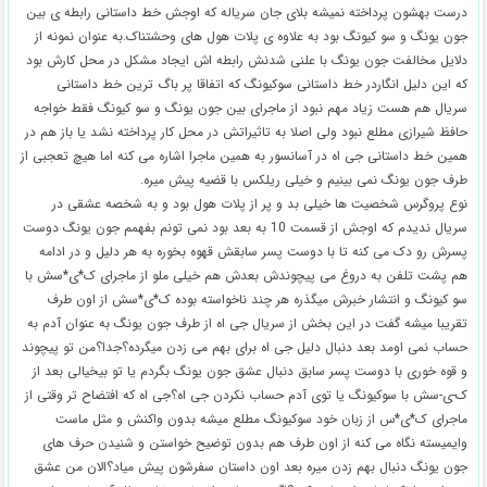
درست بهشون پرداخته نمیشه بلای جان سریاله که اوجش خط داستانی رابطه ی بین
جون یونگ و سو کیونگ بود به علاوه ی پلات هول های وحشتناک.به عنوان نمونه از
دلایل مخالفت جون یونگ با علنی شدنش رابطه اش ایجاد مشکل در محل کارش بود
که این دلیل انگاردر خط داستانی سوکیونگ که اتفاقا پر باگ ترین خط داستانی
سریال هم هست زیاد مهم نبود از ماجرای بین جون یونگ و سو کیونگ فقط خواجه
حافظ شیرازی مطلع نبود ولی اصلا به تاثیراتش در محل کار پرداخته نشد یا باز هم در
همین خط داستانی جی اه در آسانسور به همین ماجرا اشاره می کنه اما هیچ تعجبی از
طرف جون یونگ نمی بینیم و خیلی ریلکس با قضیه پیش میره.
نوع پروگرس شخصیت ها خیلی بد و پر از پلات هول بود و به شخصه عشقی در
سریال ندیدم که اوجش از قسمت 10 به بعد بود نمی تونم بفهمم جون یونگ دوست
پسرش رو دک می کنه تا با دوست پسر سابقش قهوه بخوره به هر دلیل و در ادامه
هم پشت تلفن به دروغ می پیچوندش بعدش هم خیلی ملو از ماجرای ک*ی*سش با
سو کیونگ و انتشار خبرش میگذره هر چند ناخواسته بوده ک*ی*سش از اون طرف
تقریبا میشه گفت در این بخش از سریال جی اه از طرف جون یونگ به عنوان آدم به
حساب نمی اومد بعد دنبال دلیل جی اه برای بهم می زدن میگرده؟جدا؟من تو پیچوند
و قوه خوری با دوست پسر سابق دنبال عشق جون یونگ بگردم یا تو بیخیالی بعد از
ک-ی-سش با سوکیونگ یا توی آدم حساب نکردن جی اه؟جی اه که افتضاح تر وقتی از
ماجرای ک*ی*س از زبان خود سوکیونگ مطلع میشه بدون واکنش و مثل ماست
وایمیسته نگاه می کنه از اون طرف هم بدون توضیح خواستن و شنیدن حرف های
جون یونگ دنبال بهم زدن میره بعد اون داستان سفرشون پیش میاد؟الان من عشق