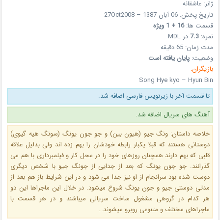
ژانر: عاشقانه
تاریخ پخش: 06 آبان 1387 – 27Oct2008
قسمت ها:
16 + 1 ویژه
نمره:
7.3
در MDL
مدت زمان: 65 دقیقه
وضعیت:
پایان یافته است
بازیگران:
Song Hye kyo – Hyun Bin
تا قسمت آخر با زیرنویس فارسی اضافه شد.
آهنگ های سریال اضافه شد.
خلاصه داستان: ونگ جیو (هیون بین) و جو جون یونگ (سونگ هیه گیوی)
دوستانی هستند که قبلا یکبار رابطه خودشان را بهم زده اند ولی بدلیل علاقه
قلبی که بهم دارند همچنان روزهای خود را در محل کار و فیلمبرداری با هم می
گذرانند. جو جون یونگ که بعد از جدایی از جونگ جیو با شخص دیگری
دوست شده بود سرانجام از او نیز جدا می شود و در این شرایط باز هم بعد از
مدتی دوستی جیو و جون یونگ شروع میشود. در خلال این ماجراها این دو
هر کدام در گروهی مشغول ساخت سریالی میباشند و در هر قسمت با
ماجراهای مختلف و متنوعی روبرو میشوند…