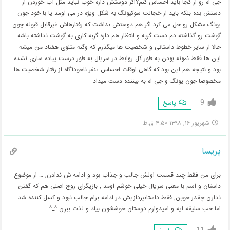
جی اه رو از کجا باید احساس کنم؟اگر دوستش داره خوب نباید مثل آب خوردن از
دستش بده بلکه باید از خجالت سوکیونگ به شکل ویژه در می اومد یا با خود جون
یونگ مشکل رو حل می کرد اگر هم دوستش نداشت که رفتارهاش غیرقابل قبوله چون
گوشت رو گذاشته دم دست گربه و انتظار هم داره گربه کاری به گوشت نداشته باشه
حالا از سایر خطوط داستانی و شخصیت ها میگذرم که وگنه مثنوی هفتاد من میشه
این ها فقط نمونه بودن به طور کل روابط در سریال به طور درست پیاده سازی نشده
بود و نتیجه هم این بود که گاهی اوقات احساس تنفر ناخودآگاه از رفتار شخصیت ها
مخصوصا جون یونگ و جی اه به بیننده دست میداد
9
پاسخ
شهریور ۱۶, ۱۳۹۸ ۴:۵۰ ق.ظ
پريسا
برای من فقط چند قسمت اولش جالب و جذاب بود و ادامه ش ندادن, … از موضوع
داستان و اسم با معنی سریال خیلی خوشم اومد , بازیگرای زوج اصلی هم که گفتن
ندارن چقدر خوبن, فقط داستانپردازیش در ادامه برام جالب نبود و کسل کننده شد …
اما خب سلیقه ایه و امیدوارم دوستان خوششون بیاد و لذت ببرن ^_^