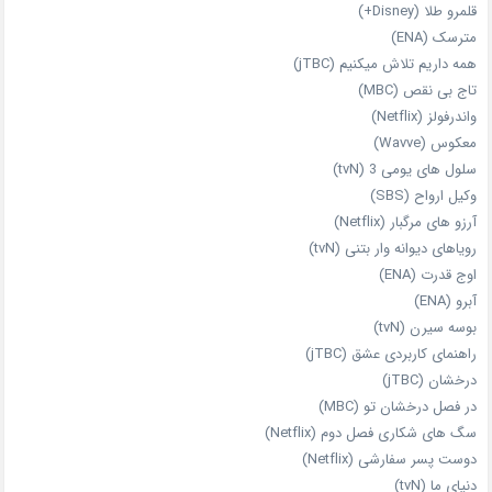
قلمرو طلا (Disney+)
مترسک (ENA)
همه داریم تلاش میکنیم (jTBC)
تاج بی‌ نقص (MBC)
واندرفولز (Netflix)
معکوس (Wavve)
سلول های یومی 3 (tvN)
وکیل ارواح (SBS)
آرزو های مرگبار (Netflix)
رویاهای دیوانه‌ وار بتنی (tvN)
اوج قدرت (ENA)
آبرو (ENA)
بوسه سیرن (tvN)
راهنمای کاربردی عشق (jTBC)
درخشان (jTBC)
در فصل درخشان تو (MBC)
سگ های شکاری فصل دوم (Netflix)
دوست‌ پسر سفارشی (Netflix)
دنیای ما (tvN)