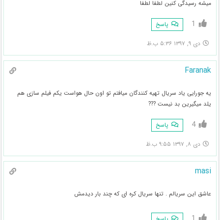
میشه رسیدگی کنین لطفا لطفا
1
پاسخ
دی ۹, ۱۳۹۷ ۵:۳۶ ب.ظ
Faranak
یه جورایی یاد سریال تهیه کنندگان میافتم تو اون حال هواست یکم فیلم سازی هم
یلد میگیرین بد نیست ???
4
پاسخ
دی ۸, ۱۳۹۷ ۹:۵۵ ب.ظ
masi
عاشق این سریالم . تنها سریال کره ای که چند بار دیدمش
1
پاسخ