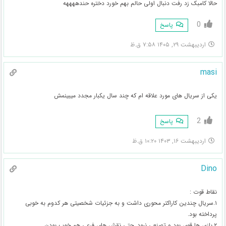
حالا کامبک زد رفت دنبال اولی حالم بهم خورد دختره حندههههه
0
پاسخ
اردیبهشت ۲۹, ۱۴۰۵ ۷:۵۸ ق.ظ
masi
یکی از سریال های مورد علاقه ام که چند سال یکبار مجدد میبینمش
2
پاسخ
اردیبهشت ۱۶, ۱۴۰۳ ۱۰:۲۰ ق.ظ
Dino
نقاط قوت :
۱.سریال چندین کاراکتر محوری داشت و به جزئیات شخصیتی هر کدوم به خوبی
پرداخته بود.
۲.بازی ها قوی بود و تصنعی نبود. حتی نقش های فرعی هم خوب بودن.