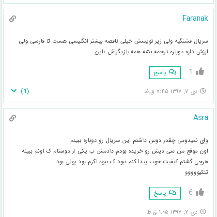
Faranak
سریال قشنگیه ولی زیر نویسش خیلی ناقصه بیشتر انگلیسی هست تا فارسی ولی
ارزش داره دوباره ترجمه بشه همه بازیگراش تاپن
1
پاسخ
)
1
(
دی ۷, ۱۳۹۷ ۷:۴۵ ق.ظ
Asra
وای نمیدومی چقدر دوس داشتم این سریال رو دوباره ببینم
اون موقع من سی دیش رو خریده بودم دادمش ب یکی از دوستام ک اونم ببینه
هرچی گشتم کیفیت خوب پیدا کنم نبود ک نبود اگرم بود پولی بود
تنکیووووو
6
پاسخ
دی ۷, ۱۳۹۷ ۱:۰۵ ق.ظ