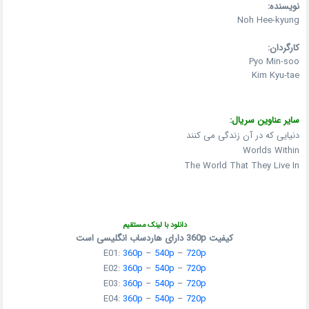
نویسنده:
Noh Hee-kyung
کارگردان:
Pyo Min-soo
Kim Kyu-tae
سایر عناوین سریال:
دنیایی که در آن زندگی می کنند
Worlds Within
The World That They Live In
دانلود با لینک مستقیم
کیفیت 360p دارای هاردساب انگلیسی است
E01:
360p
–
540p
–
720p
E02:
360p
–
540p
–
720p
E03:
360p
–
540p
–
720p
E04:
360p
–
540p
–
720p