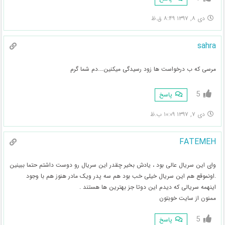
دی ۸, ۱۳۹۷ ۸:۴۹ ق.ظ
sahra
مرسی که ب درخواست ها زود رسیدگی میکنین….دم شما گرم
5
پاسخ
دی ۷, ۱۳۹۷ ۱۰:۰۹ ب.ظ
FATEMEH
وای این سریال عالی بود ، یادش بخیر چقدر این سریال رو دوست داشتم حتما ببینین
.اونموقع هم این سریال خیلی خب بود هم سه پدر ویک مادر هنوز هم با وجود
اینهمه سریالی که دیدم این دوتا جز بهترین ها هستند .
ممنون از سایت خوبتون
5
پاسخ