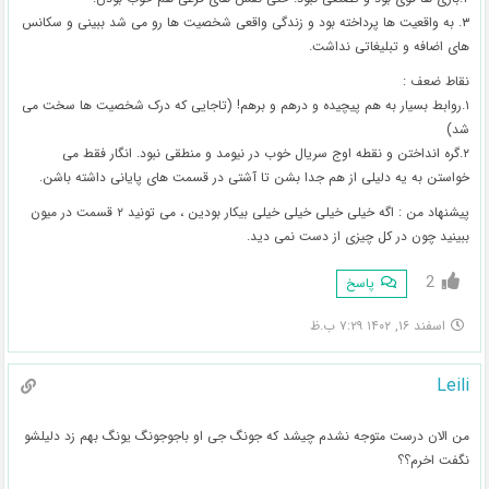
۳. به واقعیت ها پرداخته بود و زندگی واقعی شخصیت ها رو می شد ببینی و سکانس
های اضافه و تبلیغاتی نداشت.
نقاط ضعف :
۱.روابط بسیار به هم پیچیده و درهم و برهم! (تاجایی که درک شخصیت ها سخت می
شد)
۲.گره انداختن و نقطه اوج سریال خوب در نیومد و منطقی نبود. انگار فقط می
خواستن به یه دلیلی از هم جدا بشن تا آشتی در قسمت های پایانی داشته باشن.
پیشنهاد من : اگه خیلی خیلی خیلی خیلی بیکار بودین ، می تونید ۲ قسمت در میون
ببینید چون در کل چیزی از دست نمی دید.
2
پاسخ
اسفند ۱۶, ۱۴۰۲ ۷:۲۹ ب.ظ
Leili
من الان درست متوجه نشدم چیشد که جونگ جی او باجوجونگ یونگ بهم زد دلیلشو
نگفت اخرم؟؟