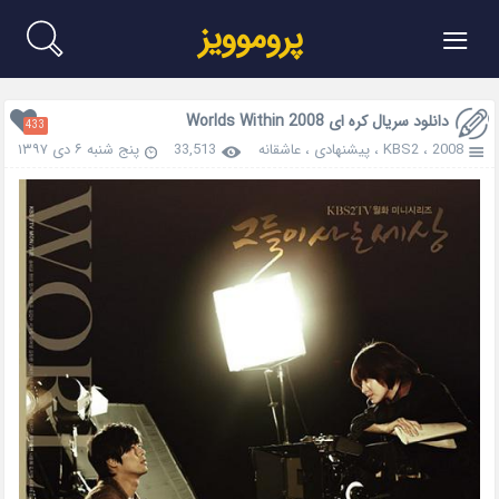
≡
پروموویز
دانلود سریال کره ای Worlds Within 2008
433
2008
،
KBS2
،
پیشنهادی
،
عاشقانه
33,513
پنج شنبه ۶ دی ۱۳۹۷