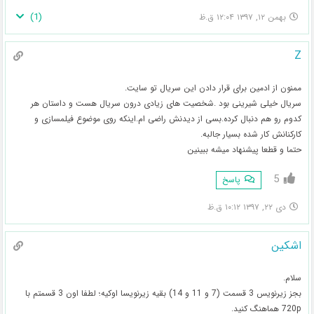
)
1
(
بهمن ۱۲, ۱۳۹۷ ۱۲:۰۴ ق.ظ
Z
ممنون از ادمین برای قرار دادن این سریال تو سایت.
سریال خیلی شیرینی بود .شخصیت های زیادی درون سریال هست و داستان هر
کدوم رو هم دنبال کرده.بسی از دیدنش راضی ام.اینکه روی موضوع فیلمسازی و
کارکنانش کار شده بسیار جالبه.
حتما و قطعا پیشنهاد میشه ببینین
5
پاسخ
دی ۲۲, ۱۳۹۷ ۱۰:۱۲ ق.ظ
اشکین
سلام.
بجز زیرنویس 3 قسمت (7 و 11 و 14) بقیه زیرنویسا اوکیه؛ لطفا اون 3 قسمتم با
720p هماهنگ کنید.