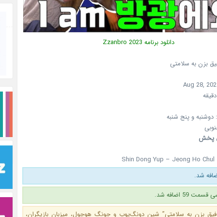
دانلود برنامه
Zzanbro 2023
فیق بزن به سلامتی
Aug 28, 202
دوشنبه و پنج شنبه
نوبی
ل پخش
Shin Dong Yup – Jeong Ho Chul 
 59 اضافه شد.
“رفیق بزن به سلامتی” شین دونگ‌یوپ و جونگ‌ هوچول، میزبان بازیگران،