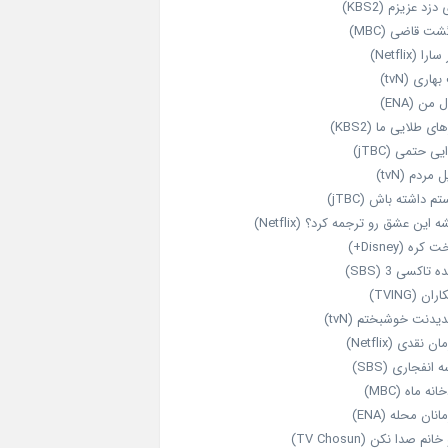
 دزد عزیزم (KBS2)
شت قاضی (MBC)
را (Netflix)
هاری (tvN)
 من (ENA)
ای طلایی ما (KBS2)
یی حتمی (jTBC)
 مردم (tvN)
م داشته باش (jTBC)
 این عشق رو ترجمه کرد؟ (Netflix)
کره (Disney+)
ه تاکسی 3 (SBS)
ران (TVING)
دیدنت خوشبختم (tvN)
ن نقدی (Netflix)
 انفجاری (SBS)
انه ماه (MBC)
انان محله (ENA)
انم صدا نکن (TV Chosun)