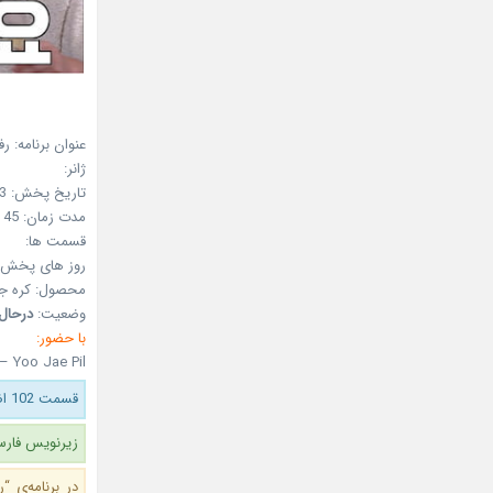
عنوان برنامه: ر
ژانر:
تاریخ پخش:
3
مدت زمان: 45 دقیقه
قسمت ها:
روز های پخش: 
محصول:
کره ج
وضعیت:
درحا
با حضور:
– Yoo Jae Pil
قسمت 102 اضافه شد.
زیرنویس فارسی قسمت
در برنامه‌ی 