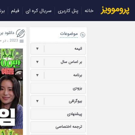
پروموویز
خانه
پنل کاربری
سریال کره ای
فیلم
برن
دانلود برنامه 024
موضوعات
2023
،
در 
انیمه
▼
بر اساس سال
▼
برنامه
▼
بزودی
بیوگرافی
▼
پیشنهادی
ترجمه اختصاصی