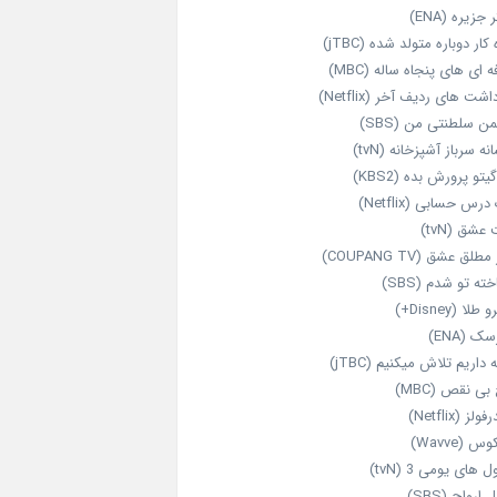
 جزیره (ENA)
‌ کار دوباره‌ متولد شده (jTBC)
‌ ای‌ های پنجاه‌ ساله (MBC)
اشت‌ های ردیف آخر (Netflix)
ن سلطنتی من (SBS)
نه سرباز آشپزخانه (tvN)
یتو پرورش بده (KBS2)
رس حسابی (Netflix)
عشق (tvN)
طلق عشق (COUPANG TV)
خته تو شدم (SBS)
طلا (Disney+)
ک (ENA)
داریم تلاش میکنیم (jTBC)
بی‌ نقص (MBC)
ولز (Netflix)
 (Wavve)
 های یومی 3 (tvN)
 ارواح (SBS)