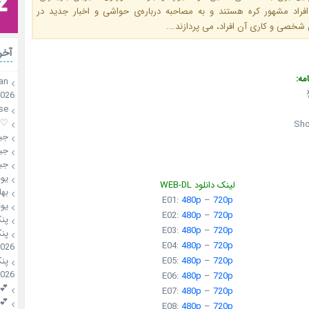
افراد مشهور کره‌ هستند و به مصاحبه درباره‌ی حواشی و اخبار جدید در
 شخصی و کاری آن افراد، می پردازند….
آخر
مه:
an
2026
se
♡mahsa♡
Sho
جی
جی
جی
یو
لینک دانلود WEB-DL
بها
E01:
480p
–
720p
یو
E02:
480p
–
720p
پن
E03:
480p
–
720p
پن
E04:
480p
–
720p
2026
پن
E05:
480p
–
720p
2026
E06:
480p
–
720p
💕riri
E07:
480p
–
720p
💕riri
E08:
480p
–
720p