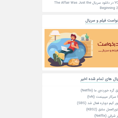
Y
در
دانلود سریال The Affair Was Just the
Beginning 
واست فیلم و سریال
ال های تمام شده اخیر
گره خورده‌ی ما (Netflix)
 سرکار میبینمت (tvN)
ر کیم دوباره فعال شد (SBS)
رالعمل عشق (KBS2)
رقی (Netflix)