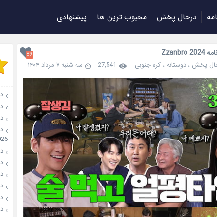
امه
درحال پخش
محبوب ترین ها
پیشنهادی
Zzanbro 2
89
حال پخش
،
دوستانه
،
کره جنوبی
27,541
سه شنبه ۷ مرداد ۱۴۰۴
دانلو
دانل
دان
026
دانل
دانل
دانل
دانلو
دانل
دان