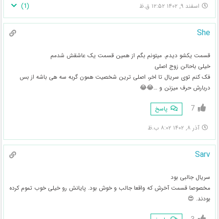
)
1
(
اسفند ۹, ۱۴۰۲ ۱۲:۵۲ ق.ظ
She
قسمت یکشو دیدم. میتونم بگم از همین قسمت یک عاشقش شدمم
خیلی باحالن زوج اصلی
فک کنم توی سریال تا اخر، اصلی ترین شخصیت همون گربه سه هی باشه از بس
دربارش حرف میزنن و …😂😂
7
پاسخ
آذر ۸, ۱۴۰۲ ۸:۰۲ ب.ظ
Sarv
سریال جالبی بود
مخصوصا قسمت آخرش که واقعا جالب و خوش بود. پایانش رو خیلی خوب تموم کرده
بودند. 😍