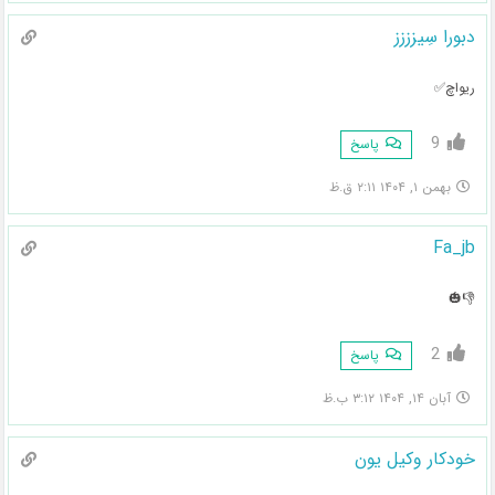
دبورا سِیزززز
ریواچ✅️
9
پاسخ
بهمن ۱, ۱۴۰۴ ۲:۱۱ ق.ظ
Fa_jb
👎🎃
2
پاسخ
آبان ۱۴, ۱۴۰۴ ۳:۱۲ ب.ظ
خودکار وکیل یون