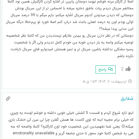
اصلا از کارکتر مرده خوشم نیومد.دوستان پایین تر اشاره کردن کارکترش همین بود کاملا
مخالفم سریال دیدم ربات عاشق دختره میشه با احساس تر از این سریال بودش
دوستانی که دیدن میدونن کدوم سریال اشاره میکنم؛ بازم میگم با 99 درصد سریال
اوکی بودم اون یه درصد لعنتی باعث شد دراپ کنم اصلا خورد تو پرم؛حالا دیگه سریال
این مدلی پیدا میشه؟!
دوستانی که در نظر دارن سریال رو ببینن علارقم نپسندیدن من که کاملا نظر شخصیمه
توصیه میکنم واسه یه بار دیدن خوبه من خودم کامل ندیدم ولی اگر با شخصیت
پسره مشکلی نداشته باشین سریال تر و تمیز هستش امیدوارم فنای سریال ناراحت
نکرده باشم
2
پاسخ
اردیبهشت ۷, ۱۴۰۴ ۱:۵۴ ق.ظ
شقایق
اینو تازه شروع کردم و قسمت 5 کشش خیلی خوبی داشته و خوشم اومده یه چیزی
که خیلی برام عجیبه اینه که توی کامنت ها همش گفتن چرا لی مین کی خشک بازی
میکنه😐 یعنی شما نفهمیدین این شخصیت خود اون کاراکتره؟ کاملا واضحه که سه
هی یه شخص کاملا خود محور تا حدی جامعه گریز و emotionality unavailable