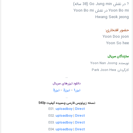
? در نقش Go Jung min (38 ساله)
Yoon Bo mi در نقش Yoon Bo mi
Hwang Seok jeong
حضور افتخاری:
Yoon Doo joon
Yoon So hee
سازندگان سریال:
نویسنده: Yoon Nan Joong
کارگردان: Park Joon Hwa
…
دانلود تیزرهای سریال
تیزر1
–
تیزر2
–
تیزر3
…
نسخه زیرنویس فارسی چسبیده کیفیت 540p
E01:
uploadboy
|
Direct
E02:
uploadboy
|
Direct
E03:
uploadboy
|
Direct
E04:
uploadboy
|
Direct