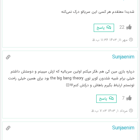
شدیدا معتقدم هر کسی این سریالو درک نمی‌کنه
22
پاسخ
مهر ۱۱, ۱۴۰۳ ۱۱:۳۶ ب.ظ
Sunjaenim
درباره بازی مین کی هم ،فکر میکنم اولین سریالیه که ازش میبینم و دوستش داشتم
خیلی برام شبیه شلدون کوپر توی the big bang theory بود برای همین خیلی راحت
تونستم ارتباط بگیرم باهاش و درکش کنم🫶🏻
7
پاسخ
مرداد ۱, ۱۴۰۳ ۷:۰۳ ب.ظ
Sunjaenim