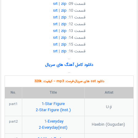
قسمت 09:
zip
|
srt
قسمت 10:
zip
|
srt
قسمت 11:
zip
|
srt
قسمت 12:
zip
|
srt
قسمت 13:
zip
|
srt
قسمت 14:
zip
|
srt
قسمت 15:
zip
|
srt
قسمت 16:
zip
|
srt
…
دانلود کامل آهنگ های سریال
…
دانلود ost های سریال-فرمت: mp3 – کیفیت: 320k
No.
Title
Artist
1-Star Figure
part1
U-ji
2-Star Figure (Inst.)
1-
Everyday
part2
Haebin (Gugudan)
2-Everyday(inst)