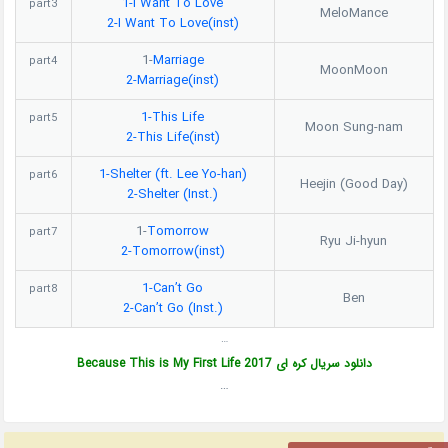
1-I Want To Love
part3
MeloMance
2-I Want To Love(inst)
1-
Marriage
part4
MoonMoon
2-Marriage(inst)
1-This Life
part5
Moon Sung-nam
2-This Life(inst)
1-Shelter (ft. Lee Yo-han)
part6
Heejin (Good Day)
2-Shelter (Inst.)
1-
Tomorrow
part7
Ryu Ji-hyun
2-Tomorrow(inst)
1-Can’t Go
part8
Ben
2-Can’t Go (Inst.)
…
دانلود سریال کره ای Because This is My First Life 2017
…