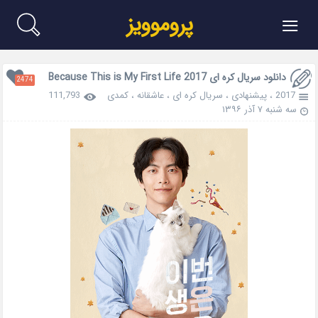
≡
پروموویز
دانلود سریال کره ای Because This is My First Life 2017
2474
2017
،
پیشنهادی
،
سریال کره ای
،
عاشقانه
،
کمدی
111,793
سه شنبه ۷ آذر ۱۳۹۶