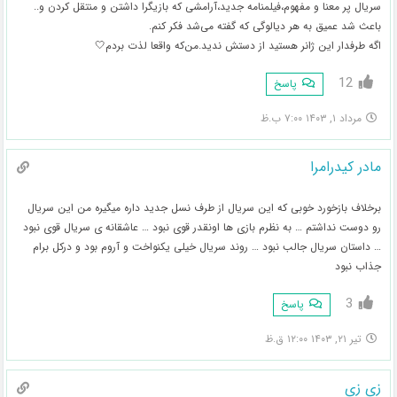
سریال پر معنا و مفهوم،فیلمنامه جدید،آرامشی که بازیگرا داشتن و منتقل کردن و‌..
باعث شد عمیق به هر دیالوگی که گفته می‌شد فکر کنم.
اگه طرفدار این ژانر هستید از دستش ندید.من‌که واقعا لذت بردم🤍
12
پاسخ
مرداد ۱, ۱۴۰۳ ۷:۰۰ ب.ظ
مادر کیدرامرا
برخلاف بازخورد خوبی که این سریال از طرف نسل جدید داره میگیره من این سریال
رو دوست نداشتم … به نظرم بازی ها اونقدر قوی نبود … عاشقانه ی سریال قوی نبود
… داستان سریال جالب نبود … روند سریال خیلی یکنواخت و آروم بود و درکل برام
جذاب نبود
3
پاسخ
تیر ۲۱, ۱۴۰۳ ۱۲:۰۰ ق.ظ
زی زی