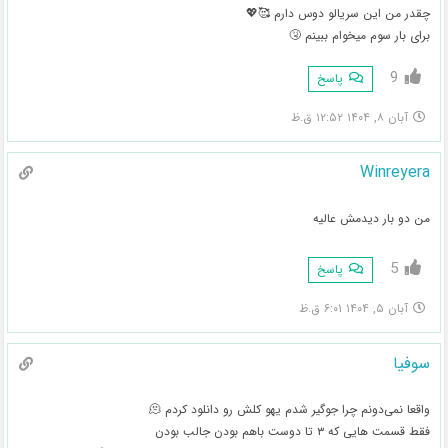
چقدر من این سریالو دوس دارم 🥰💖
برای بار سوم میخوام ببینم 🤧
9
پاسخ
آبان ۸, ۱۴۰۴ ۱۲:۵۲ ق.ظ
Winreyera
من دو بار دیدمش عالیه
5
پاسخ
آبان ۵, ۱۴۰۴ ۶:۰۱ ق.ظ
سوفیا
واقعا نمی‌دونم چرا جوگیر شدم یهو کلش رو دانلود کردم 🫠
فقط قسمت هایی که ۳ تا دوست باهم بودن جالب بودن