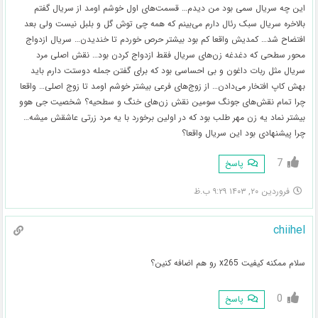
این چه سریال سمی بود من دیدم… قسمت‌های اول خوشم اومد از سریال گفتم
بالاخره سریال سبک رئال دارم می‌بینم که همه چی توش گل و بلبل نیست ولی بعد
افتضاح شد… کمدیش واقعا کم بود بیشتر حرص خوردم تا خندیدن… سریال ازدواج
محور سطحی که دغدغه زن‌های سریال فقط ازدواج کردن بود… نقش اصلی مرد
سریال مثل ربات داغون و بی احساسی بود که برای گفتن جمله دوستت دارم باید
بهش کاپ افتخار می‌دادن… از زوج‌های فرعی بیشتر خوشم اومد تا زوج اصلی… واقعا
چرا تمام نقش‌های جونگ سومین نقش زن‌های خنگ و سطحیه؟ شخصیت جی هوو
بیشتر نماد یه زن مهر طلب بود که در اولین برخورد با یه مرد زرتی عاشقش میشه…
چرا پیشنهادی بود این سریال واقعا؟
7
پاسخ
فروردین ۲۰, ۱۴۰۳ ۹:۲۹ ب.ظ
chiihel
سلام ممکنه کیفیت x265 رو هم اضافه کنین؟
0
پاسخ