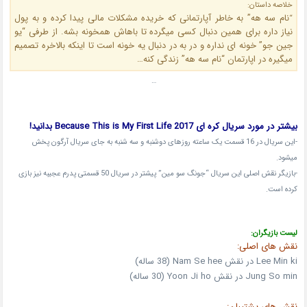
خلاصه داستان:
نام سه هه” به خاطر آپارتمانی که خریده مشکلات مالی پیدا کرده و به پول
“
نیاز داره برای همین دنبال کسی میگرده تا باهاش همخونه بشه. از طرفی “یو
جین جو” خونه ای نداره و در به در دنبال یه خونه است تا اینکه بالاخره تصمیم
میگیره در اپارتمان “نام سه هه” زندگی کنه…
…
بیشتر در مورد سریال کره ای Because This is My First Life 2017 بدانید!
-این سریال در 16 قسمت یک ساعته روزهای دوشنبه و سه شنبه به جای سریال آرگون پخش
میشود.
-بازیگر نقش اصلی این سریال “جونگ سو مین” پیشتر در سریال 50 قسمتی پدرم عجیبه نیز بازی
کرده است.
لیست بازیگران:
نقش های اصلی:
Lee Min ki در نقش Nam Se hee (38 ساله)
Jung So min در نقش Yoon Ji ho (30 ساله)
نقش های پشتیبان: