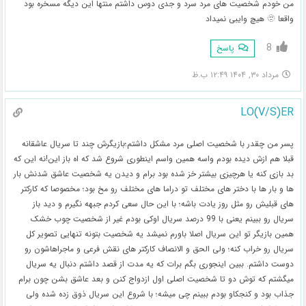
من خودم شخصیت های مرد سرد و جدی دوس داشتم منتها این دیگه مسخره بود
واقعا 🫥 هیچ وایبی نمیداد
8
پاسخ
مرداد ۳۰, ۱۴۰۴ ۱۲:۴۹ ب.ظ
LO(V/S)ER
پسر من چقدر با شخصیت اصلی مرد مشکل داشتم؛بازیگرش چند تا سریال عاشقانه
قبلا هم ازش دیده بودم واسه همین واسم اینطوری شروع شد که اه باز این!نه این که
بد بازی کنه یا هرچیزی بیشتر خز شده بود برام و دیدن یه شخصیت عاشق شدنش بار
ها و بار ها با دختر های مختلف تو دراما های مختلف رو مخ بود؛ مخصوصا که کارکتر
های قبلیش رو مثل روز یادت باشه؛ با این حال سعی کردم جبهه نگیرم و دید باز
سریال رو ببینم یعنی با 99 درصد سریال اوکی بودم غیر از شخصیت چوب خشک
همین بازیگر تو این سریال اصلا باورم نمیشد یه شخصیت بتونه تنهایی تصویر کل
سریال رو خراب کنه؛ ولی الحق و الانصاف کارکتر های نقش فرعی و ماجراهاشون رو
دوست داشتم. ببین اینجوری بگم برات که یه مدت از قصد داشتم دنبال یه سریال
میگشتم که توش دو تا شخصیت اصلی اول ازدواج کنن و بعد عاشق بشن چون برام
جذاب بود و کنجکاو بودم ببینم چی میشه؛ با شروع این سریال ذوق زده شده ولی