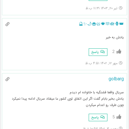
تیر ۲۰, ۱۴۰۳ ۱۱:۳۱ ب.ظ
👑🫶🪷🪻🍁🥨🧁🌙✨️🔮
یادش به خیر
2
پاسخ
مهر ۱۲, ۱۴۰۲ ۴:۵۱ ب.ظ
golbarg
سریال واقعا قشنگیه با خانواده ام دیدم
یادش بخیر بابام گفت اگر این اتفاق توی کشور ما میفتاد سریال ادامه پیدا نمیکرد
چون طرف رو اعدام میکردن
5
پاسخ
بهمن ۳, ۱۴۰۱ ۱۰:۵۷ ق.ظ