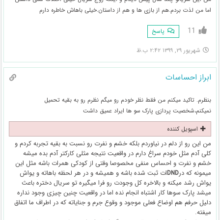
اما من لذت بردم.هم از بازی ها و هم از داستان.خیلی باهاش خاطره دارم
11
پاسخ
شهریور ۲۹, ۱۳۹۹ ۲:۴۲ ب.ظ
ابراز احساسات
بنظرم. تاکید میکنم من فقط نظر خودم رو میگم نظرم رو به بقیه تحمیل
نمیکنم،شخصیت پردازی پارک سو ها ایراد عمیق داشت
اسپویل کننده
من این رو از دلم در نیاوردم بلکه خشم و نفرت رو نسبت به بقیه تجربه کردم و
کلی آدم مثل خودم سراغ دارم در واقعیت نتیجه مثلی کارکتر آدم بده میشه
خشم و نفرت و احساس منفی مخصوصا وقتی از کودکی همرات باشه مثل این
میمونه که در
ات ثبت شده باشه و همیشه و در هر لحظه باهاته و یواش
DND
یواش رشد میکنه و بالاخره کل وجودت رو فرا میگیره تو سریال دختره باعث
میشد پارک سوها کار اشتباه انجام نده اما در واقعیت چنین چیزی وجود نداره
دلیل حرفم هم اوضاع فعلی موجود و وقوع جرم و جنایاته که در اطراف ما اتفاق
میفته.