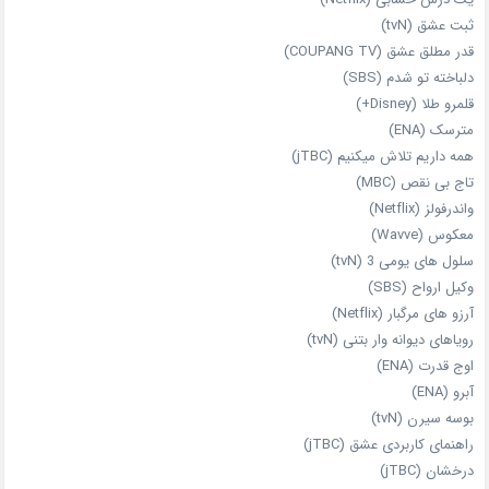
ثبت عشق (tvN)
قدر مطلق عشق (COUPANG TV)
دلباخته تو شدم (SBS)
قلمرو طلا (Disney+)
مترسک (ENA)
همه داریم تلاش میکنیم (jTBC)
تاج بی‌ نقص (MBC)
واندرفولز (Netflix)
معکوس (Wavve)
سلول های یومی 3 (tvN)
وکیل ارواح (SBS)
آرزو های مرگبار (Netflix)
رویاهای دیوانه‌ وار بتنی (tvN)
اوج قدرت (ENA)
آبرو (ENA)
بوسه سیرن (tvN)
راهنمای کاربردی عشق (jTBC)
درخشان (jTBC)