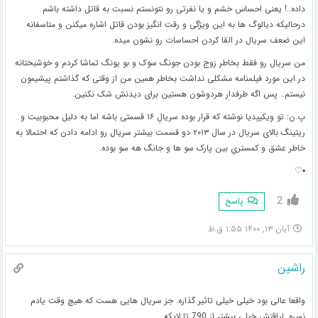
داده..! یعنی احساس خشم و یا نفرتی رو نتونستم نسبت به قاتل داشته باشم
درحالیکه دیالوگ ها به این ویژگی و رقت انگیز بودن قاتل اشاره میکنن و متاسفانه
این ضعف سریال در القا کردن احساسات رو نشون میده.
من سریال رو فقط بخاطر زوج بودن جونگ سوک و بو یونگ تماشا کردم و خوشبختانه
در این مورد فیلمنامه مشکلی نداشت بخاطر همین من از وقتی که گذاشتم پیشیمون
نیستم.. پس اگه طرفدار هردوشون هستین برای دیدنش شک نکنین.
پ.ن: تو ویکیپدیا نوشته که قرار بوده سریالِ ۱۶ قسمتی باشه اما به دلیل محبوبیت و
ریتینگ بالای سریال در سال ۲۰۱۳ دو قسمت بیشتر سریال رو ادامه دادن که احتمالا به
خاطر عشق و کمستریِ بین پارک سو ها و جانگ هه سو بوده.
▪︎♡
2
پاسخ
آبان ۱۳, ۱۴۰۰ ۱:۵۵ ق.ظ
راشین
واقعا عالی بود خیلی خیلی تاثیر گذاره. جز سریال هایی هست که هیچ وقت یادم
نمیره. لیاقتش خیلی بیشتر از 790 تا لایکه….