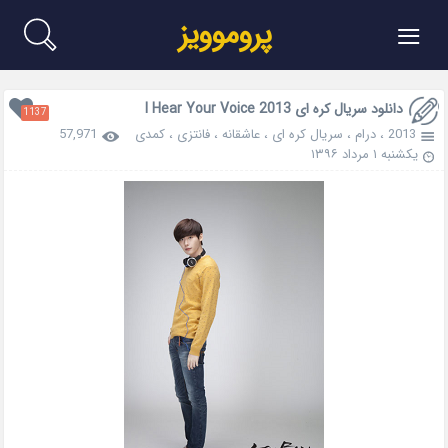
≡
پروموویز
دانلود سریال کره ای I Hear Your Voice 2013
1137
2013
،
درام
،
سریال کره ای
،
عاشقانه
،
فانتزی
،
کمدی
57,971
یکشنبه ۱ مرداد ۱۳۹۶