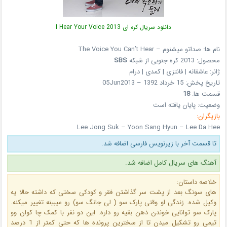
دانلود سریال کره ای I Hear Your Voice 2013
نام ها: صداتو میشنوم – The Voice You Can’t Hear
محصول: 2013 کره جنوبی از شبکه
SBS
ژانر: عاشقانه | فانتزی | کمدی | درام
تاریخ پخش: 15 خرداد 1392 – 05Jun2013
قسمت ها:
18
وضعیت: پایان یافته است
بازیگران:
Lee Jong Suk – Yoon Sang Hyun – Lee Da Hee
تا قسمت آخر با زیرنویس فارسی اضافه شد.
آهنگ های سریال کامل اضافه شد.
خلاصه داستان:
های سونگ بعد از پشت سر گذاشتن فقر و کودکی سختی که داشته حالا یه
وکیل شده. زندگی او وقتی پارک سو ( لی جانگ سو) رو میبینه تغییر میکنه.
پارک سو توانایی خوندن ذهن بقیه رو داره. این دو نفر با کمک چا کوان وو
تیمی رو تشکیل میدن تا از سخترین پرونده ها که حتی کمتر از 1 درصد