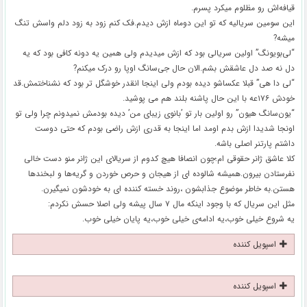
قیافه‌‌اش رو مظلوم میکرد پسرم.
این سومین سریالیه که تو این دوماه ازش دیدم.فک کنم زود به زود دلم واسش تنگ
میشه?
“لی‌بویونگ” اولین سریالی بود که ازش میدیدم ولی همین یه دونه کافی بود که یه
دل نه صد دل عاشقش بشم.الان حال جی‌سانگ اوپا رو درک میکنم?
“لی دا هی” قبلا عکساشو دیده بودم ولی اینجا انقدر خوشگل تر بود که نشناختمش.قد
خودش ۱۷۶‌عه با این حال پاشنه بلند هم می پوشید.
“یون‌سانگ هیون” رو اولین بار تو ’بانوی زیبای من’ دیده بودمش نمیدونم چرا ولی تو
اونجا شدیدا ازش بدم اومد اما اینجا به قدری ازش راضی بودم که حتی دوست
داشتم پارتنر اصلی باشه.
کلا عاشق ژانر حقوقی ام؛چون انصافا هیچ کدوم از سریالای این ژانر منو دست خالی
نفرستادن بیرون.همیشه شالوده ای از هیجان و حرص خوردن و گریه‌ها و لبخندها
هستن.به خاطر موضوع جذابشون ،روند خسته کننده ای به خودشون نمیگیرن.
مثل این سریال که با وجود اینکه مال ۷ سال پیشه ولی اصلا حسش نکردم:
یه شروع خیلی خوب،یه ادامه‌ی خیلی خوب،یه پایان خیلی خوب.
اسپویل کننده
اسپویل کننده