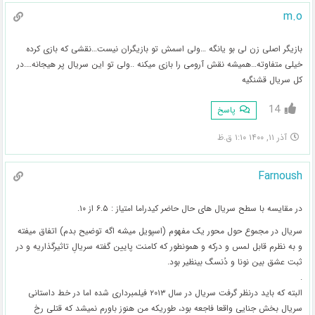
m.o
بازیگر اصلی زن لی بو یانگه …ولی اسمش تو بازیگران نیست…نقشی که بازی کرده
خیلی متفاوته…همیشه نقش آرومی را بازی میکنه ..ولی تو این سریال پر هیجانه….در
کل سریال قشنگیه
14
پاسخ
آذر ۱۱, ۱۴۰۰ ۱:۱۰ ق.ظ
Farnoush
در مقایسه با سطح سریال های حال حاضر کیدراما امتیاز : ۶.۵ از ۱۰.
سریال در مجموع حول محور یک مفهوم (اسپویل میشه اگه توضیح بدم) اتفاق میفته
و به نظرم قابل لمس و درکه و همونطور که کامنت پایین گفته سریالِ تاثیرگذاریه و در
ثبت عشق بین نونا و دُنسگ بینظیر بود.
.
البته که باید درنظر گرفت سریال در سال ۲۰۱۳ فیلمبرداری شده اما در خط داستانی
سریال بخش جنایی واقعا فاجعه بود، طوریکه من هنوز باورم نمیشد که قتلی رخ