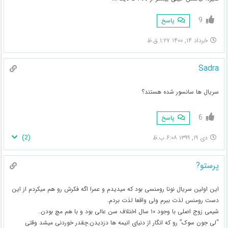
9
پاسخ
خرداد ۱۴, ۱۴۰۰ ۱:۲۷ ق.ظ
Sadra
سریال ها سانسور شده هستند؟
6
پاسخ
)
2
(
دی ۱۹, ۱۳۹۹ ۶:۰۸ ب.ظ
پرستو?
این اولین سریال نونا رومنسی بود که میدیدم و عمرا اگه فکرش رو هم میکردم از این
دست رومنس لذت ببرم ولی واقعا لذت بردم.
شیمی زوج اصلی با وجود ۱۰ سال اختلاف سن عالی بود و با هم مچ بودن.
“لی جون سوک” رو که انگار از دنیای انیمه ها دزدیدن.چقدر خوردنی میشد وقتی