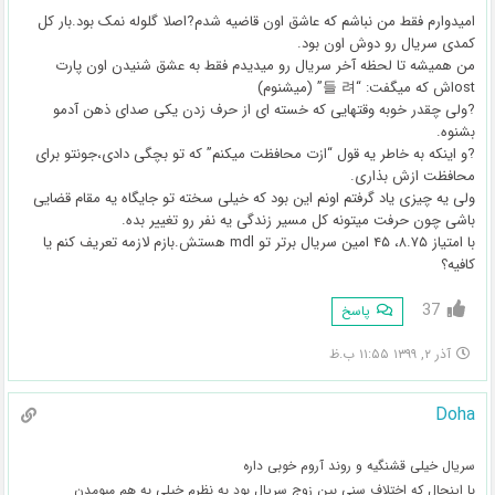
امیدوارم فقط من نباشم که عاشق اون قاضیه شدم?اصلا گلوله نمک بود.بار کل
کمدی سریال رو دوش اون بود.
من همیشه تا لحظه آخر سریال رو میدیدم فقط به عشق شنیدن اون پارت
ost‌اش که میگفت: “들 려” (میشنوم)
?ولی چقدر خوبه وقتهایی که خسته ای از حرف زدن یکی صدای ذهن آدمو
بشنوه.
?و اینکه به خاطر یه قول “ازت محافظت میکنم” که تو بچگی دادی،جونتو برای
محافظت ازش بذاری.
ولی یه چیزی یاد گرفتم اونم این بود که خیلی سخته تو جایگاه یه مقام قضایی
باشی چون حرفت میتونه کل مسیر زندگی یه نفر رو تغییر بده.
با امتیاز ۸.۷۵، ۴۵ امین سریال برتر تو mdl هستش.بازم لازمه تعریف کنم یا
کافیه؟
37
پاسخ
آذر ۲, ۱۳۹۹ ۱۱:۵۵ ب.ظ
Doha
سریال خیلی قشنگیه و روند آروم خوبی داره
با اینحال که اختلاف سنی بین زوج سریال بود به نظرم خیلی به هم میومدن