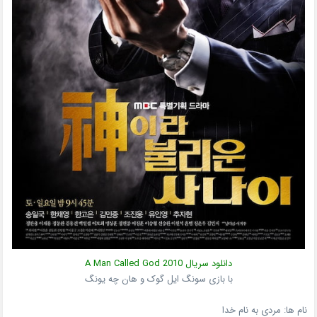
دانلود سریال
2010
A Man Called God
با بازی سونگ ایل گوک و هان چه یونگ
نام ها:
مردی به نام خدا