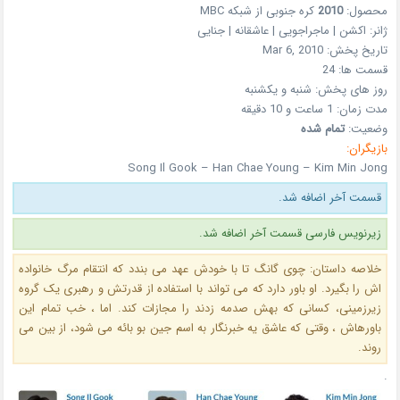
محصول:
2010
کره جنوبی
از شبکه
MBC
ژانر:
اکشن | ماجراجویی | عاشقانه | جنایی
تاریخ پخش:
Mar 6, 2010
قسمت ها:
24
روز های پخش:
شنبه و یکشنبه
مدت زمان:
1 ساعت و 10 دقیقه
وضعیت:
تمام شده
بازیگران:
Song Il Gook – Han Chae Young – Kim Min Jong
قسمت آخر اضافه شد.
زیرنویس فارسی قسمت آخر اضافه شد.
خلاصه داستان:
چوی گانگ تا با خودش عهد می بندد که انتقام مرگ خانواده
اش را بگیرد. او باور دارد که می تواند با استفاده از قدرتش و رهبری یک گروه
زیرزمینی، کسانی که بهش صدمه زدند را مجازات کند. اما ، خب تمام این
باورهاش ، وقتی که عاشق یه خبرنگار به اسم جین بو بائه می شود، از بین می
روند.
.