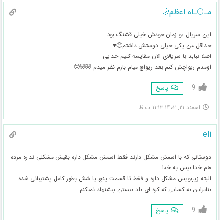
مـ🌕ـاه اعظم🌙
این سریال تو زمان خودش خیلی قشنگ بود
حداقل من یکی خیلی دوستش داشتم🥺♥️
اصلا نباید با سریالای الان مقایسه کنیم خدایی
اومدم ریواچش کنم بعد ریواچ میام بازم نظر میدم 🤣🤣😔
9
پاسخ
اسفند ۲۱, ۱۴۰۲ ۱۱:۱۳ ب.ظ
eli
دوستانی که با اسمش مشکل دارند فقط اسمش مشکل داره بقیش مشکلی نداره مرده
هم خدا نیس به خدا
البته زیرنویس مشکل داره و فقط تا قسمت پنج یا شش بطور کامل پشتیبانی شده
بنابراین به کسایی که کره ای بلد نیستن پیشنهاد نمیکنم
9
پاسخ