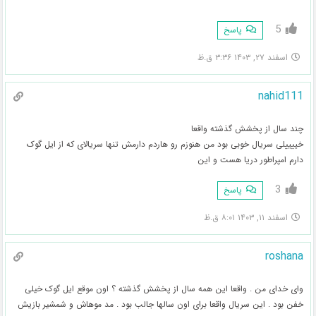
5
پاسخ
اسفند ۲۷, ۱۴۰۳ ۳:۳۶ ق.ظ
nahid111
چند سال از پخشش گذشته واقعا
خییییلی سریال خوبی بود من هنوزم رو هاردم دارمش تنها سریالای که از ایل گوک
دارم امپراطور دریا هست و این
3
پاسخ
اسفند ۱۱, ۱۴۰۳ ۸:۰۱ ق.ظ
roshana
وای خدای من . واقعا این همه سال از پخشش گذشته ؟ اون موقع ایل گوک خیلی
خفن بود . این سریال واقعا برای اون سالها جالب بود . مد موهاش و شمشیر بازیش