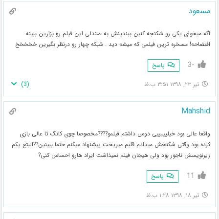
مسعود
اگه میخوای یکی رو شکنجه کنین ببندینش به صندلی این فیلم رو بزارین ببینه
افتضاحه! مسخره ترین فیلمی که میشه دید . شبکه چهار رو درنظر بگیرین خخخخخ
-3
پاسخ
)
3
(
تیر ۲۳, ۱۳۹۸ ۳:۵۱ ب.ظ
Mahshid
واقعا عالی بود خیلیییییی دوس داشتم فیلمو????مخصوصا چوی کانگ تا عالی بازی
کرده بود وقتی شکنجش میدادم قلبم میریخت پیشنهاد میکنم حتما ببینین??البتع یکم
زیرنویسش ناجور بود ولی هیجان فیلم نمیذاشت ایراد هارو احساس کنی?
11
پاسخ
تیر ۱۸, ۱۳۹۸ ۱:۲۸ ب.ظ