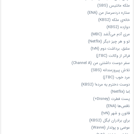
ملکه‌ مانتیس (SBS)
ستاره دردسرساز من (ENA)
خانه‌ی ملکه (KBS2)
دوازده (KBS2)
مری آدم می‌کُشد (MBC)
تو و هر چیز دیگر (Netflix)
عشق، برداشت دوم (tvN)
فراتر از وکالت (jTBC)
سفر دوست‌ داشتنی من (Channel A)
تلاش پیروزمندانه (SBS)
مرد خوب (jTBC)
دوست دخترم یه مرده! (KBS2)
اِما (Netflix)
پست فطرت (Disney+)
ناقص‌ها (ENA)
قانون و شهر (tvN)
برای برادران ایگل (KBS2)
عوضی و پولدار (Wavve)