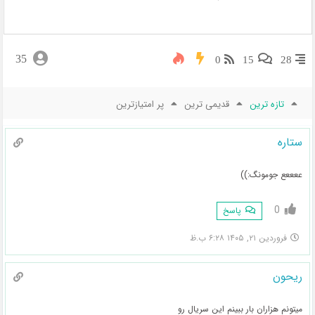
35
0
15
28
تازه ترین
قدیمی ترین
پر امتیازترین
ستاره
ععععع جومونگ:))
0
پاسخ
فروردین ۲۱, ۱۴۰۵ ۶:۲۸ ب.ظ
ریحون
میتونم هزاران بار ببینم این سریال رو