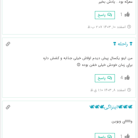
معرکه بود . یادش بخیر.
1
پاسخ
اسفند ۱۰, ۱۴۰۳ ۲:۰۷ ب.ظ
❣️ راحله ❣️
من اینو یکسال پیش دیدم اولاش خیلی جذابه و کشش داره
برای زمان خودش خیلی خفن بوده 😍
4
پاسخ
اسفند ۸, ۱۴۰۳ ۱:۱۰ ق.ظ
🕊🕊🕊اینزاگی🕊🕊🕊
واااااای ویوین
1
پاسخ