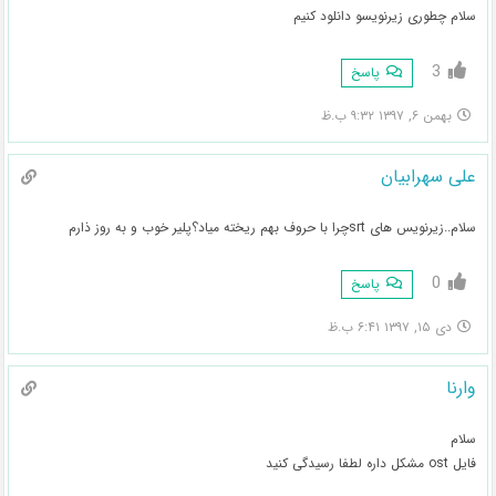
سلام چطوری زیرنویسو دانلود کنیم
3
پاسخ
بهمن ۶, ۱۳۹۷ ۹:۳۲ ب.ظ
علی سهرابیان
سلام..زیرنویس های srtچرا با حروف بهم ریخته میاد؟پلیر خوب و به روز ذارم
0
پاسخ
دی ۱۵, ۱۳۹۷ ۶:۴۱ ب.ظ
وارنا
سلام
فایل ost مشکل داره لطفا رسیدگی کنید