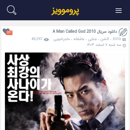
≡
پروموویز
دانلود سریال A Man Called God 2010
287
2010
،
اکشن
،
جنایی
،
عاشقانه
،
ماجراجویی
49,297
سه شنبه ۷ اسفند ۱۴۰۳