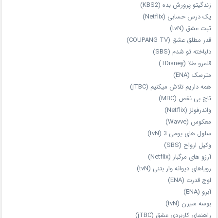
زندگیتو پرورش بده (KBS2)
یک درس حسابی (Netflix)
ثبت عشق (tvN)
قدر مطلق عشق (COUPANG TV)
دلباخته تو شدم (SBS)
قلمرو طلا (Disney+)
مترسک (ENA)
همه داریم تلاش میکنیم (jTBC)
تاج بی‌ نقص (MBC)
واندرفولز (Netflix)
معکوس (Wavve)
سلول های یومی 3 (tvN)
وکیل ارواح (SBS)
آرزو های مرگبار (Netflix)
رویاهای دیوانه‌ وار بتنی (tvN)
اوج قدرت (ENA)
آبرو (ENA)
بوسه سیرن (tvN)
راهنمای کاربردی عشق (jTBC)