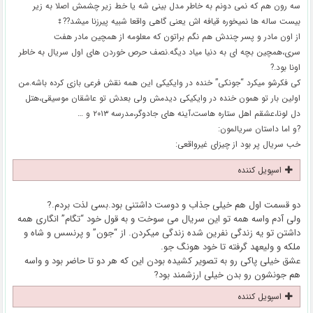
سه رون هم که نمی دونم به خاطر مدل بینی شه یا خط زیر چشمش اصلا به زیر
بیست ساله ها نمیخوره قیافه اش یعنی گاهی واقعا شبیه پیرزنا میشد??‍♀️
از اون مادر و پسر چندش هم نگم براتون که معلومه از همچین مادر هفت
سری،همچین بچه ای به دنیا میاد دیگه.نصف حرص خوردن های اول سریال به خاطر
اونا بود.?
کی فکرشو میکرد “جونکی” خنده در وایکیکی این همه نقش فرعی بازی کرده باشه.من
اولین بار تو همون خنده در وایکیکی دیدمش ولی بعدش تو عاشقان موسیقی،هتل
دل لونا،عشقم اهل ستاره هاست،آینه های جادوگر،مدرسه ۲۰۱۳ و …
?و اما داستان سریالمون:
خب سریال پر بود از چیزای غیرواقعی:
اسپویل کننده
دو قسمت اول هم خیلی جذاب و دوست داشتنی بود.بسی لذت بردم.?
ولی آدم واسه همه تو این سریال می سوخت و به قول خود “تگام” انگاری همه
داشتن تو یه زندگی نفرین شده زندگی میکردن. از “جون” و پرنسس و شاه و
ملکه و ولیعهد گرفته تا خود هونگ جو.
عشق خیلی پاکی رو به تصویر کشیده بودن این که هر دو تا حاضر بود و واسه
هم جونشون رو بدن خیلی ارزشمند بود?
اسپویل کننده