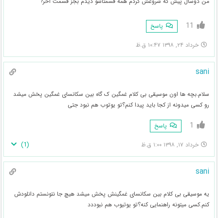
من دوسال پیش که شروعش کردم همه قسمتاشو دیدم بجز قسمت آخر?
11
پاسخ
خرداد ۲۴, ۱۳۹۸ ۱۰:۴۷ ق.ظ
sani
سلام.بچه ها اون موسیقی بی کلام غمگین ک گاه بین سکانسای غمگین پخش میشد
رو کسی میدونه از کجا باید پیدا کنم؟تو یوتوب هم نبود جتی
1
پاسخ
)
1
(
خرداد ۱۷, ۱۳۹۸ ۱:۰۰ ق.ظ
sani
یه موسیقی بی کلام بین سکانسای غمگینش پخش میشد هیچ جا نتونستم دانلودش
کنم.کسی میتونه راهنمایی کنه؟تو یوتیوب هم نبوددد