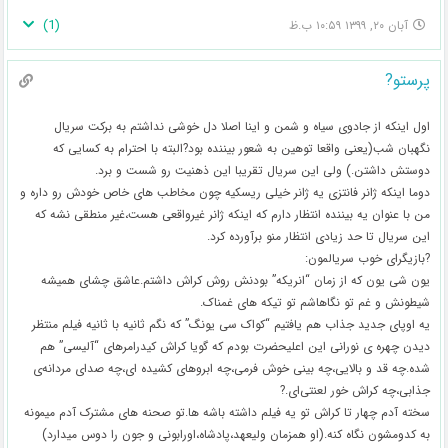
)
1
(
آبان ۲۰, ۱۳۹۹ ۱۰:۵۹ ب.ظ
پرستو?
اول اینکه از جادوی سیاه و شمن و اینا اصلا دل خوشی نداشتم به برکت سریال
نگهبان شب(یعنی واقعا توهین به شعور بیننده بود?البته با احترام به کسایی که
دوستش داشتن.) ولی این سریال تقریبا این ذهنیت رو شست و برد.
دوما اینکه ژانر فانتزی یه ژانر خیلی ریسکیه چون مخاطب های خاص خودش رو داره و
من با عنوان یه بیننده انتظار دارم که اینکه ژانر غیرواقعی هست،غیر منطقی نشه که
این سریال تا حد زیادی انتظار منو برآورده کرد.
?بازیگرای خوب سریالمون:
یون شی یون که از زمان “انریکه” بودنش روش کراش داشتم.عاشق چشای همیشه
شیطونش و غم تو نگاهاشم تو تیکه های غمناک.
یه اوپای جدید جذاب هم یافتیم “کواک سی یونگ” که نگم ثانیه با ثانیه فیلم منتظر
دیدن چهره ی نورانی این اعلیحضرت بودم که گویا کراش کیدرامرهای “آلیسی” هم
شده.چه قد و بالایی،چه بینی خوش فرمی،چه ابروهای کشیده ای،چه صدای مردانه‌ی
جذابی،چه کراش خور لعنتی‌ای.?
سخته آدم چهار تا کراش تو یه فیلم داشته باشه ها.تو صحنه های مشترک آدم میمونه
به کدومشون نگاه کنه.(او همزمان ولیعهد،پادشاه،اورابونی و جون را دوس میدارد)