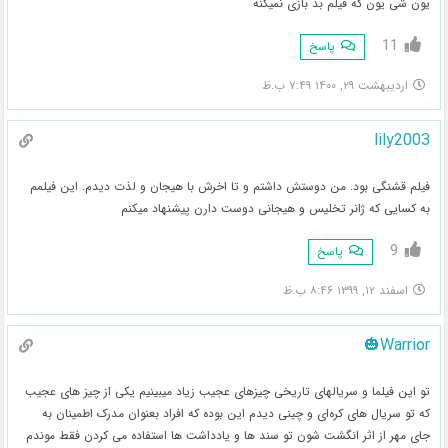
یون شی یون که فیلم بد بازی نمیکنه
11
پاسخ
اردیبهشت ۲۹, ۱۴۰۰ ۷:۴۹ ب.ظ
lily2003
فیلم قشنگی بود. من دوستش داشتم و تا اخرش با هیجان و لذت دیدم. این فیلمم
به کسایی که ژانر تخلیس و هیجانی دوست دارن پیشنهاد میکنم
9
پاسخ
اسفند ۱۲, ۱۳۹۹ ۸:۴۶ ب.ظ
Warrior🎃
تو این فیلما و سریالهای تاریخی چیزهای عجیب زیاد میبینیم یکی از چیز های عجیب
که تو سریال های کره‌ای و چینی دیدم این بوده که افراد بعنوان مدرک اطمینان به
جای مهر از اثر انگشت شون تو سند ها و یادداشت ها استفاده می کردن فقط موندم