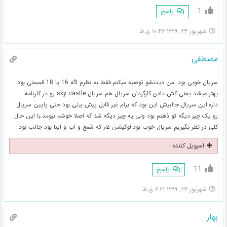
1
پاسخ
شهریور ۲۴, ۱۳۹۹ ۱۰:۴۶ ق.ظ
مصطفی
سریال خوبی بود .من دیدنشو توصیه میکنم.فقط به نظرم اگه 16 یا 18 قسمتی بود
بهتر میشد یعنی کش دادن.کارگردان سریال هم سریال sky castle رو در کارنامه
داره.این سریال جالبیش این بود که برام غیر قابل پیش بینی بود حتی پایین سریال
رو یک چیز دیگه تو ذهنم بود ولی یه چیز دیگه شد که اصلا خوشم نیومد.با این حال
کلی در نظر بگیریم سریال خوب بود.لوکیشن غار که شمع و اب و اینا بود جالب بود.
اسپویل کننده
11
پاسخ
شهریور ۲۳, ۱۳۹۹ ۶:۲۱ ق.ظ
بهار