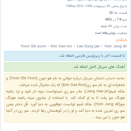
تاریخ پخش: 24 اردیبهشت 1395- 13May 2016
قسمت ها:
20
نمره
7.8
در
MDL
مدت زمان: 60 دقیقه
وضعیت:
پایان یافته است
بازیگران:
Yoon Shi yoon – Kim Sae ron – Lee Sung jae – Yum Jung ah
تا قسمت آخر با زیرنویس فارسی اضافه شد.
آهنگ های سریال کامل اضافه شد.
داستان سریال درباره جوانی به نام هو جون (Yoon Shi Yoon) و
خلاصه داستان:
شاهزاده ای به نام سو ری(Kim Sae Ron) که یک جادوگر شده میباشد.
ملکه شیم(Jang Hee jin)؛ مادر سو ری نمیتوانست بچه دار شود و نزد راهبه
هونگ جو رفت تا به او کمک کند. با استفاده از جادوی سیاه راهبه هونگ
جو(Yum Jung ah)؛ ملکه شیم توانست دوقلویی به دنیا آورد. قُل دختر یعنی
سو ری نفرین شده به دنیا آمد و او را در کوهستان رها کردند. سو ری در آنجا
هو جون را می بیند …