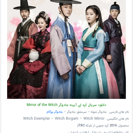
دانلود سریال کره ای آیینه جادوگر Mirror of the Witch
نام های فارسی : جادوگر نمونه – سرمشق جادوگر –
جادوگر بوگام
Witch Exemplar – Witch Bogam – Witch Mirror
نام های انگلیسی :
محصول:
2016
کره جنوبی از شبکه
jTBC
ژانر: عاشقانه | تاریخی | پزشکی | فانتزی | تخیلی