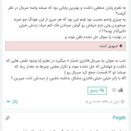
به نظرم پایان منطقی داشت و بهترین پایانی بود که میشد واسه سریال در نظر
گرفت?
یه چیزی واسم عجیب بود اونم این بود که هر سری از این هونگ جو ضربه
میخوردن ولی بازم حرفش رو گوش میدادن فک کنم حرف زدنش خیلی
تاثیرگذار بوده??‍♀️
در نهایت یا سوال حل نشده باقی موند و
اسپویل کننده
خب به عنوان یه سریال فانتزی امتیاز ۸ میگیره در نظرم.(با وجود نقص هایی که
داشت و ابهاماتی که حل نشده موند و تکرار بعضی چیزها به مقدار زیاد که
میشد تو ۱۶ قسمت جمع کرد سریال رو.)
اگه با ژانر خیلی خیلی فانتزی مشکل نداشته باشین از دیدنش لذت میبرین.?
26
پاسخ
)
3
(
آبان ۱۰, ۱۳۹۹ ۱۲:۲۳ ق.ظ
Pegah