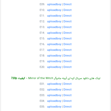
E09:
uploadboy
|
Direct
E10:
uploadboy
|
Direct
E11:
uploadboy
|
Direct
E12:
uploadboy
|
Direct
E13:
uploadboy
|
Direct
E14:
uploadboy
|
Direct
E15:
uploadboy
|
Direct
E16:
uploadboy
|
Direct
E17:
uploadboy
|
Direct
E18:
uploadboy
|
Direct
E19:
uploadboy
|
Direct
E20:
uploadboy
|
Direct
لینک های دانلود سریال کره ای آیینه جادوگر Mirror of the Witch –
کیفیت 720p
E01:
uploadboy
|
Direct
E02:
uploadboy
|
Direct
E03:
uploadboy
|
Direct
E04:
uploadboy
|
Direct
E05:
uploadboy
|
Direct