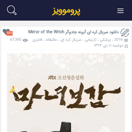
≡
پروموویز
دانلود سریال کره ای آیینه جادوگر Mirror of the Witch
646
2016
،
پزشکی
،
تاریخی
،
سریال کره ای
،
عاشقانه
،
فانتزی
67,360
دوشنبه ۱۱ دی ۱۳۹۶