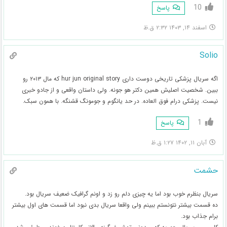
10
پاسخ
اسفند ۱۴, ۱۴۰۳ ۲:۳۲ ق.ظ
Solio
اگه سریال پزشکی تاریخی دوست داری hur jun original story که مال ۲۰۱۳ رو
ببین. شخصیت اصلیش همین دکتر هو جونه. ولی داستان واقعی و از جادو خبری
نیست. پزشکی درام فوق العاده. در حد یانگوم و جومونگ قشنگه. با همون سبک.
1
پاسخ
آبان ۱۱, ۱۴۰۲ ۱:۲۷ ق.ظ
حشمت
سریال بنظرم خوب بود اما یه چیزی دلم رو زد و اونم گرافیک ضعیف سریال بود.
ده قسمت بیشتر نتونستم ببینم ولی واقعا سریال بدی نبود اما قسمت های اول بیشتر
برام جذاب بود.