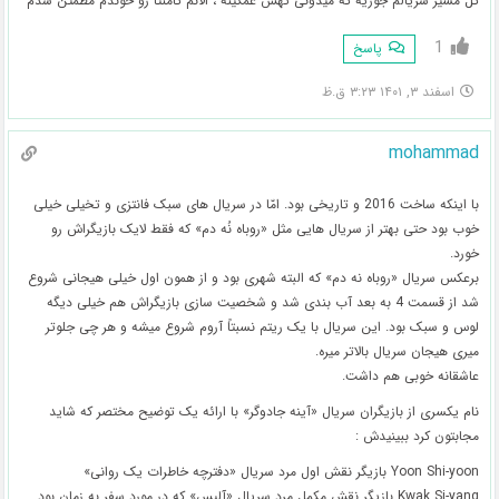
کل مسیر سریالم جوریه که میدونی تهش غمگینه ، الانم کامنتا رو خوندم مطمئن شدم
1
پاسخ
اسفند ۳, ۱۴۰۱ ۳:۲۳ ق.ظ
mohammad
با اینکه ساخت 2016 و تاریخی بود. امّا در سریال های سبک فانتزی و تخیلی خیلی
خوب بود حتی بهتر از سریال هایی مثل «روباه نُه دم» که فقط لایک بازیگراش رو
خورد.
برعکس سریال «روباه نه دم» که البته شهری بود و از همون اول خیلی هیجانی شروع
شد از قسمت 4 به بعد آب بندی شد و شخصیت سازی بازیگراش هم خیلی دیگه
لوس و سبک بود. این سریال با یک ریتم نسبتاً آروم شروع میشه و هر چی جلوتر
میری هیجان سریال بالاتر میره.
عاشقانه خوبی هم داشت.
نام یکسری از بازیگران سریال «آینه جادوگر» با ارائه یک توضیح مختصر که شاید
مجابتون کرد ببینیدش :
Yoon Shi-yoon بازیگر نقش اول مرد سریال «دفترچه خاطرات یک روانی»
Kwak Si-yang بازیگر نقش مکمل مرد سریال «آلیس» که در مورد سفر به زمان بود.