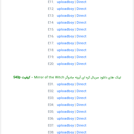
E11:
uploadboy
|
Direct
E12:
uploadboy
|
Direct
E13:
uploadboy
|
Direct
E14:
uploadboy
|
Direct
E15:
uploadboy
|
Direct
E16:
uploadboy
|
Direct
E17:
uploadboy
|
Direct
E18:
uploadboy
|
Direct
E19:
uploadboy
|
Direct
E20:
uploadboy
|
Direct
لینک های دانلود سریال کره ای آیینه جادوگر Mirror of the Witch –
کیفیت 540p
E01:
uploadboy
|
Direct
E02:
uploadboy
|
Direct
E03:
uploadboy
|
Direct
E04:
uploadboy
|
Direct
E05:
uploadboy
|
Direct
E06:
uploadboy
|
Direct
E07:
uploadboy
|
Direct
E08:
uploadboy
|
Direct