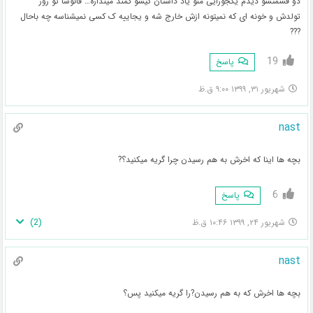
دو قسمتشو دیدم یکجورایی منو یاد داستان گیسو کمند میندازه… فانوسا تو روز
تولدش و خونه ای که نمیتونه ازش خارج شه و یجاییه ک کسی نمیشناسه چه باحال
???
19
پاسخ
شهریور ۳۱, ۱۳۹۹ ۹:۰۰ ق.ظ
nast
بچه ها اینا که اخرش به هم رسیدن چرا گریه میکنید؟?
6
پاسخ
)
2
(
شهریور ۲۴, ۱۳۹۹ ۱۰:۴۶ ق.ظ
nast
بچه ها اخرش که به هم رسیدن?را گریه میکنید پس؟