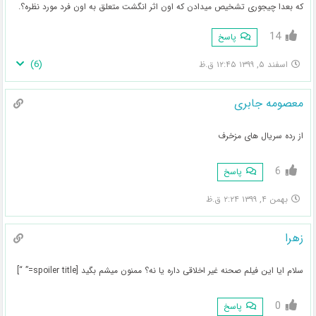
که بعدا چیجوری تشخیص میدادن که اون اثر انگشت متعلق به اون فرد مورد نظره؟.
14
پاسخ
)
6
(
اسفند ۵, ۱۳۹۹ ۱۲:۴۵ ق.ظ
معصومه جابری
از رده سریال های مزخرف
6
پاسخ
بهمن ۴, ۱۳۹۹ ۲:۲۴ ق.ظ
زهرا
سلام ایا این فیلم صحنه غیر اخلاقی داره یا نه؟ ممنون میشم بگید [spoiler title=” “]
0
پاسخ