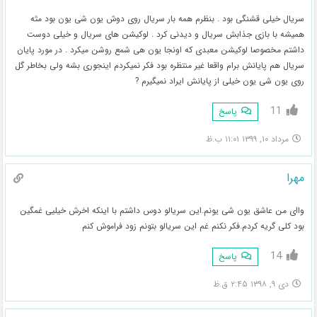
سریال خیلی قشنگی بود . بنظرم همه بار سریال روی دوش یون شی یون بود مثه
همیشه با بازی جذابش سریال و دیدنی کرد . لوکیشن های سریال و خیلی دوست
داشتم مخصوصا لوکیشن معبدی که اونجا یون هی شمع روشن میکرد . در مورد پایان
سریال هم پایانش برام واقعا غیر منتظره بود فکر نمیکردم اینجوری بشه ولی بخاطر گل
روی یون شی یون خیلی از پایانش ایراد نمیگیرم ?
11
پاسخ
مرداد ۱۰, ۱۳۹۹ ۱۱:۰۱ ب.ظ
مهرا
واای من عاشق یون شی یونم.این سریالو دوس داشتم با اینکه اخرش خیلیی غمگین
بود کلی گریه کردم.فکر نکنم غم این سریالو بتونم زود فراموش کنم
14
پاسخ
دی ۹, ۱۳۹۸ ۲:۴۵ ق.ظ