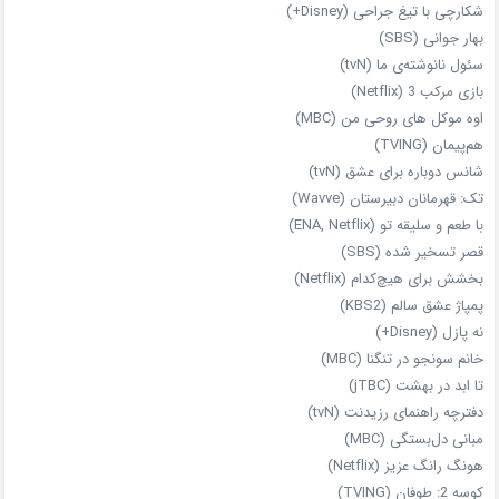
شکارچی با تیغ جراحی (Disney+)
بهار جوانی (SBS)
سئول نانوشته‌ی ما (tvN)
بازی مرکب 3 (Netflix)
اوه موکل های روحی من (MBC)
هم‌پیمان (TVING)
شانس دوباره برای عشق (tvN)
تک: قهرمانان دبیرستان (Wavve)
با طعم و سلیقه تو (ENA, Netflix)
قصر تسخیر شده (SBS)
بخشش برای هیچ‌کدام (Netflix)
پمپاژ عشق سالم (KBS2)
نه پازل (Disney+)
خانم سونجو در تنگنا (MBC)
تا ابد در بهشت (jTBC)
دفترچه راهنمای رزیدنت (tvN)
مبانی دل‌بستگی (MBC)
هونگ رانگ عزیز (Netflix)
کوسه 2: طوفان (TVING)