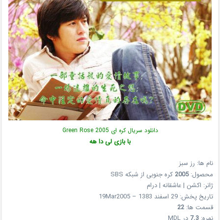
دانلود سریال کره ای Green Rose 2005
با بازی لی دا هه
نام ها: رز سبز
محصول:
2005
کره جنوبی از شبکه SBS
ژانر: اکشن | عاشقانه | درام
تاریخ پخش: 29 اسفند 1383 – 19Mar2005
قسمت ها:
22
نمره:
7.3
در MDL