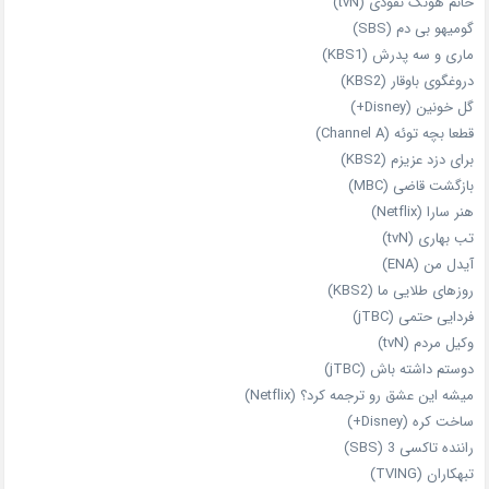
خانم هونگ نفوذی (tvN)
گومیهو بی دم (SBS)
ماری و سه پدرش (KBS1)
دروغگوی باوقار (KBS2)
گل خونین (Disney+)
قطعا بچه توئه (Channel A)
برای دزد عزیزم (KBS2)
بازگشت قاضی (MBC)
هنر سارا (Netflix)
تب بهاری (tvN)
آیدل من (ENA)
روزهای طلایی ما (KBS2)
فردایی حتمی (jTBC)
وکیل مردم (tvN)
دوستم داشته باش (jTBC)
میشه این عشق رو ترجمه کرد؟ (Netflix)
ساخت کره (Disney+)
راننده تاکسی 3 (SBS)
تبهکاران (TVING)