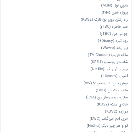
بانوی اول (MBN)
پروژه شین (tvN)
راه رفتن روی یخ نازک (KBS2)
صد خاطره (jTBC)
جوانی من (jTBC)
رود تیره (Disney+)
بی‌ رحم (Wavve)
ملکه فریب (TV Chosun)
شانستو بچسب (KBS1)
جینی، آرزو کن (Netflix)
آشوب (Disney+)
نوش جان، اعلیحضرت! (tvN)
ملکه‌ مانتیس (SBS)
ستاره دردسرساز من (ENA)
خانه‌ی ملکه (KBS2)
دوازده (KBS2)
مری آدم می‌کُشد (MBC)
تو و هر چیز دیگر (Netflix)