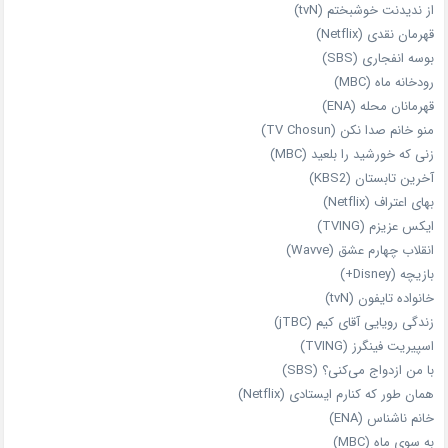
از ندیدنت خوشبختم (tvN)
قهرمان نقدی (Netflix)
بوسه انفجاری (SBS)
رودخانه ماه (MBC)
قهرمانان محله (ENA)
منو خانم صدا نکن (TV Chosun)
زنی که خورشید را بلعید (MBC)
آخرین تابستان (KBS2)
بهای اعتراف (Netflix)
ایکس عزیزم (TVING)
انقلاب چهارم عشق (Wavve)
بازیچه (Disney+)
خانواده تایفون (tvN)
زندگی رویایی آقای کیم (jTBC)
اسپیریت فینگرز (TVING)
با من ازدواج می‌کنی؟ (SBS)
همان‌ طور که کنارم ایستادی (Netflix)
خانم ناشناس (ENA)
به سوی ماه (MBC)