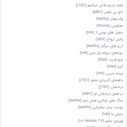
همه داریم تلاش میکنیم (jTBC)
تاج بی‌ نقص (MBC)
واندرفولز (Netflix)
معکوس (Wavve)
سلول های یومی 3 (tvN)
وکیل ارواح (SBS)
آرزو های مرگبار (Netflix)
رویاهای دیوانه‌ وار بتنی (tvN)
اوج قدرت (ENA)
آبرو (ENA)
بوسه سیرن (tvN)
راهنمای کاربردی عشق (jTBC)
درخشان (jTBC)
در فصل درخشان تو (MBC)
سگ های شکاری فصل دوم (Netflix)
دوست‌ پسر سفارشی (Netflix)
دنیای ما (tvN)
فوبیای عشق (U+ Mobile TV)