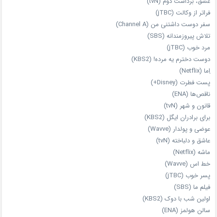
عشق، برداشت دوم (tvN)
فراتر از وکالت (jTBC)
سفر دوست‌ داشتنی من (Channel A)
تلاش پیروزمندانه (SBS)
مرد خوب (jTBC)
دوست دخترم یه مرده! (KBS2)
اِما (Netflix)
پست فطرت (Disney+)
ناقص‌ها (ENA)
قانون و شهر (tvN)
برای برادران ایگل (KBS2)
عوضی و پولدار (Wavve)
عاشق و دلباخته (tvN)
ماشه (Netflix)
خط اس (Wavve)
پسر خوب (jTBC)
فیلم ما (SBS)
اولین شب با دوک (KBS2)
سالن هولمز (ENA)