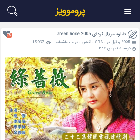
≡
پروموویز
دانلود سریال کره ای Green Rose 2005
78
2005 و قبل تر
،
SBS
،
اکشن
،
درام
،
عاشقانه
15,097
دوشنبه ۱ بهمن ۱۳۹۷