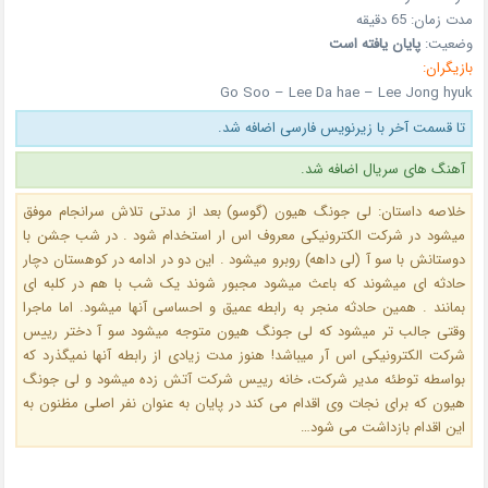
مدت زمان: 65 دقیقه
وضعیت:
پایان یافته است
بازیگران:
Go Soo – Lee Da hae – Lee Jong hyuk
تا قسمت آخر با زیرنویس فارسی اضافه شد.
آهنگ های سریال اضافه شد.
خلاصه داستان: لی جونگ هیون (گوسو) بعد از مدتی تلاش سرانجام موفق
میشود در شرکت الکترونیکی معروف اس ار استخدام شود . در شب جشن با
دوستانش با سو آ (لی داهه) روبرو میشود . این دو در ادامه در کوهستان دچار
حادثه ای میشوند که باعث میشود مجبور شوند یک شب با هم در کلبه ای
بمانند . همین حادثه منجر به رابطه عمیق و احساسی آنها میشود. اما ماجرا
وقتی جالب تر میشود که لی جونگ هیون متوجه میشود سو آ دختر رییس
شرکت الکترونیکی اس آر میباشد! هنوز مدت زیادی از رابطه آنها نمیگذرد که
بواسطه توطئه مدیر شرکت، خانه رییس شرکت آتش زده میشود و لی جونگ
هیون که برای نجات وی اقدام می کند در پایان به عنوان نفر اصلی مظنون به
این اقدام بازداشت می شود…