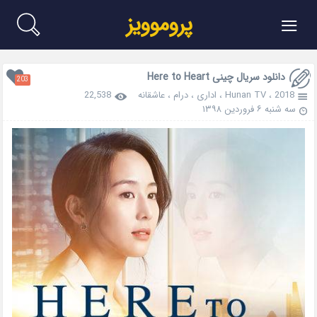
≡
پروموویز
دانلود سریال چینی Here to Heart
203
2018
،
Hunan TV
،
اداری
،
درام
،
عاشقانه
22,538
سه شنبه ۶ فروردین ۱۳۹۸