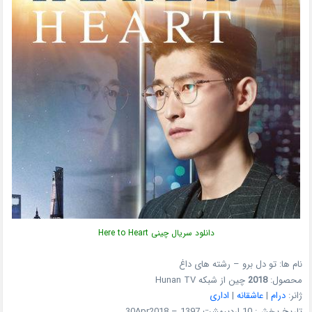
دانلود سریال چینی Here to Heart
نام ها: تو دل برو – رشته های داغ
محصول:
2018
چین از شبکه Hunan TV
ژانر:
درام
|
عاشقانه
|
اداری
تاریخ پخش: 10 اردیبهشت 1397 – 30Apr2018