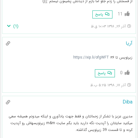
از قسمتش را زدم جلو اما بازم از دیدنش پشیمون نیستم :)))
11
پاسخ
)
1
(
آذر ۲۶, ۱۳۹۸ ۱۰:۰۳ ق.ظ
آریا
زیرنویس تا ۳۶
https://xip.li/ofgWFT
0
پاسخ
آذر ۱۷, ۱۳۹۸ ۵:۲۵ ب.ظ
Diba
مدیری عزیز با تشکر از زحماتتان و فقط جهت یادآوری و اینکه میدونم همیشه سعی
میکنید سایتتان را آپدیت نگه دارید باید بگم سایت m&m زیرنویسهاش رو آپدیت
کرده و تا قسمت 39 زیرنویس گذاشته.