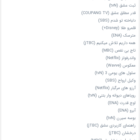
ثبت عشق (tvN)
قدر مطلق عشق (COUPANG TV)
دلباخته تو شدم (SBS)
قلمرو طلا (Disney+)
مترسک (ENA)
همه داریم تلاش میکنیم (jTBC)
تاج بی‌ نقص (MBC)
واندرفولز (Netflix)
معکوس (Wavve)
سلول های یومی 3 (tvN)
وکیل ارواح (SBS)
آرزو های مرگبار (Netflix)
رویاهای دیوانه‌ وار بتنی (tvN)
اوج قدرت (ENA)
آبرو (ENA)
بوسه سیرن (tvN)
راهنمای کاربردی عشق (jTBC)
درخشان (jTBC)