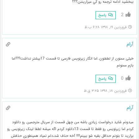
ببخشيد ادامه ترجمه رو كي ميزاريننن؟؟؟
2
پاسخ
فروردین ۱۹, ۱۳۹۸ ۶:۲۸ ب.ظ
آرام
خیلی ممنون از لطفتون..اما انگار زیرنویس فارسی تا قسمت 17بیشتر نداشت???اما
بازم ممنونم
0
پاسخ
فروردین ۱۸, ۱۳۹۸ ۳:۲۵ ق.ظ
آرام
میدونم شاید درخواست زیادی باشه من چهل قسمت از سریال مترجمین رو دانلود
کردم اما زیرنویس رو فقط تا قسمت 13دانلود کردم اگه میشه لطفا لینک زیرنویس رو
بزارید تا بتونم حداقل بقیه شو ببینم!!!! آخه حذف شد،دلم نمیاد همینطوری حذفش