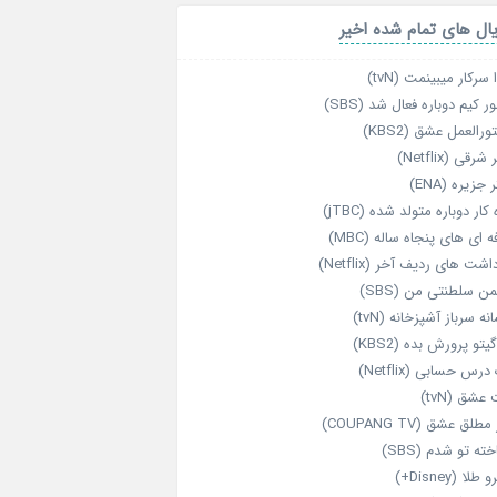
ال های تمام شده اخیر
 سرکار میبینمت (tvN)
ر کیم دوباره فعال شد (SBS)
رالعمل عشق (KBS2)
رقی (Netflix)
 جزیره (ENA)
‌ کار دوباره‌ متولد شده (jTBC)
‌ ای‌ های پنجاه‌ ساله (MBC)
اشت‌ های ردیف آخر (Netflix)
ن سلطنتی من (SBS)
نه سرباز آشپزخانه (tvN)
یتو پرورش بده (KBS2)
رس حسابی (Netflix)
عشق (tvN)
طلق عشق (COUPANG TV)
خته تو شدم (SBS)
طلا (Disney+)