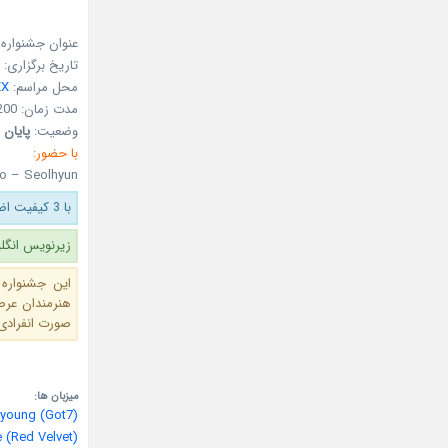
عنوان جشنواره :  Song Festival
تاریخ برگزاری: December 27, 2019 (06 دی 98)
محل مراسم:
EX
مدت زمان: 200 دقیقه
وضعیت:
پایان 
با حضور:
o – Seolhyun
با 3 کیفیت اضافه شد.
زیرنویس انگل
هنرمندان عرصه
صورت انفرادی
میزبان ها:
-young (Got7)
e (Red Velvet)