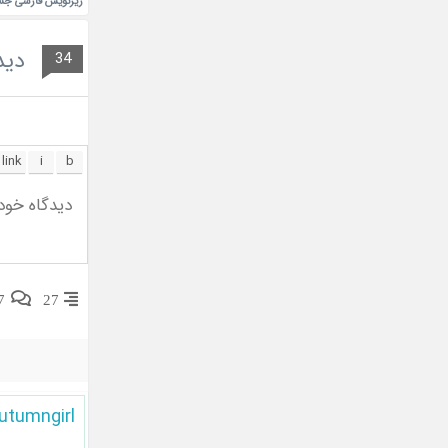
زیرنویس فارسی جشنواره estival 2019
دید
34
7
27
utumngirl