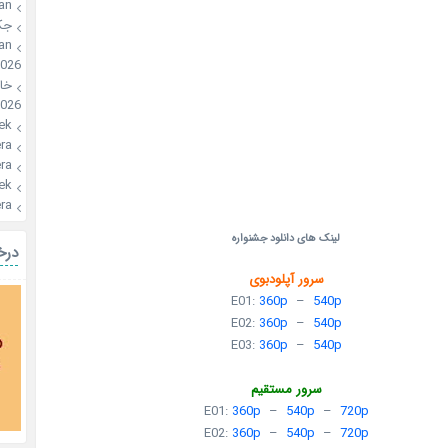
an
ون
an
2026
🍪
026
ek
a🍪
a🍪
ek
a🍪
لینک های دانلود جشنواره
یال
سرور آپلودبوی
E01:
360p
–
540p
E02:
360p
–
540p
E03:
360p
–
540p
سرور مستقیم
E01:
360p
–
540p
–
720p
E02:
360p
–
540p
–
720p