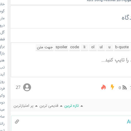
KBS Song F
خانم
گومی
گاه
ماری
دروغ
گل خو
قطعا 
برای
بازگ
هنر سا
تب ب
آیدل
روزه
27
0
فردا
وکیل
دوست
تازه ترین
قدیمی ترین
پر امتیازترین
میشه
ساخت 
A
رانند
تبهکا