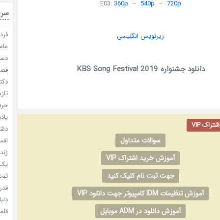
E03:
360p
–
540p
–
720p
سری
فردا
زیرنویس انگلیسی
مامو
دستو
دانلود جشنواره KBS Song Festival 2019
قصر ش
دکتر
تازه
حرفه
یادد
راک VIP
دشم
سوالات متداول
افسا
زندگ
آموزش خرید اشتراک VIP
یک د
جهت ثبت نام کلیک کنید
ثبت 
قدر م
آموزش تنظیمات IDM کامپیوتر جهت دانلود VIP
دلبا
آموزش دانلود در ADM موبایل
قلمرو 