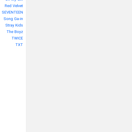
Red Velvet
SEVENTEEN
Song Ga-in
Stray Kids
The Boyz
TWICE
TXT