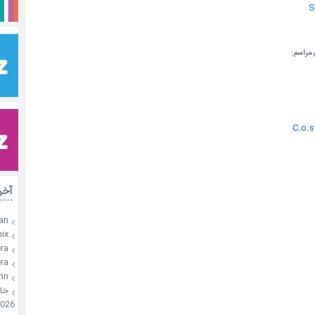
S
اجراکنن
C.o.s.
رات
an
x🍫
a🍪
a🍪
onn
🍪
026