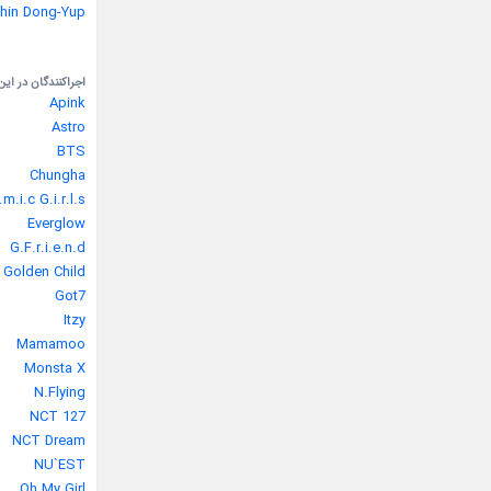
hin Dong-Yup
اجراکنندگان در این
Apink
Astro
BTS
Chungha
m.i.c G.i.r.l.s
Everglow
G.F.r.i.e.n.d
Golden Child
Got7
Itzy
Mamamoo
Monsta X
N.Flying
NCT 127
NCT Dream
NU`EST
Oh My Girl