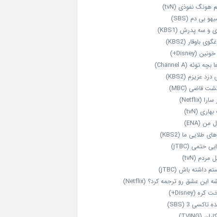
 هونگ نفوذی (tvN)
هو بی دم (SBS)
 و سه پدرش (KBS1)
گوی باوقار (KBS2)
نین (Disney+)
بچه توئه (Channel A)
 دزد عزیزم (KBS2)
شت قاضی (MBC)
را (Netflix)
هاری (tvN)
 من (ENA)
ای طلایی ما (KBS2)
یی حتمی (jTBC)
 مردم (tvN)
م داشته باش (jTBC)
 این عشق رو ترجمه کرد؟ (Netflix)
کره (Disney+)
ه تاکسی 3 (SBS)
ران (TVING)