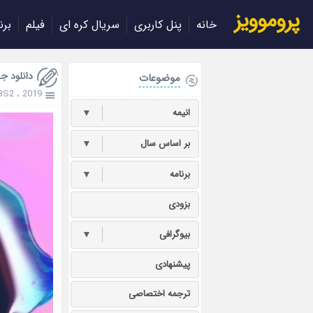
پروموویز
خانه
پنل کاربری
سریال کره ای
فیلم
برن
دانلود جشنواره l 2019
موضوعات
BS2
،
2019
انیمه
▼
بر اساس سال
▼
برنامه
▼
بزودی
بیوگرافی
▼
پیشنهادی
ترجمه اختصاصی