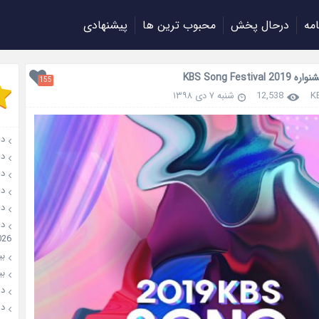
امه
درحال پخش
محبوب ترین ها
پیشنهادی
KBS Song Festiva
155
K
12,538
شنبه ۷ دی ۱۳۹۸
دان
دانل
دانل
دانل
دانل
026
بیو
بیوگ
دانل
دانل