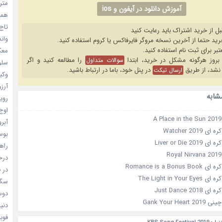
مترس
آموزش دانلود در آیفون و ios
همه 
تاج 
بل از خرید اشتراک باید رعایت کنید
واندرف
معکوس
را مطالعه کنید و اگر
سوالات متداول
سلول
نشد، از طریق
در پنل خود، باما در ارتباط باشید.
ارسال تیکت
وکیل
آرزو 
شابه
رویا
اوج 
آبرو (
Watcher 201
بوسه
Liver or Die 
راهن
درخش
Romance is a Bo
در ف
The Light in Yo
سگ ه
Just Dance 2
دوست
Gank Your He
دنیای
فوبیای