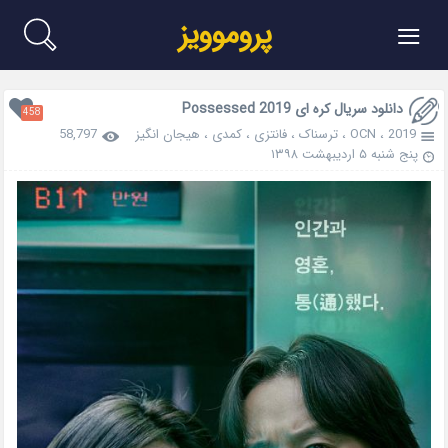
≡
پروموویز
دانلود سریال کره ای Possessed 2019
458
2019
،
OCN
،
ترسناک
،
فانتزی
،
کمدی
،
هیجان انگیز
58,797
پنج شنبه ۵ اردیبهشت ۱۳۹۸