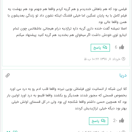
فیلمی بود که هم باهاش خندیدم و هم گریه کردم واقعا هم جهنم بود هم بهشت یه
فیلم کامل با یه پایان غمگین اما خیلی قشنگ اینکه نشون داد تو زندگی بعدیشون با
همن واقعا عالی بود
اصلا نمیشه گفت خنده داری گریه داره تراژدیه درام هیجانی عاشقانس چون تمام
اینارو توی خودش داشت اگر میخوای هم بخندید هم گریه کنید پیشنهاد میکنم
6
پاسخ
خرداد ۸, ۱۳۹۸ ۱۰:۲۲ ب.ظ
دریا
کلا این شبکه از انسانیت توی فیلماش بویی نبرده واقعا قلب ادم رو به درد می اورد
بخصوص قسمتی که مجبور شدند همدیگر رو بکشند واقعا قلبمو به درد اورد اولین بار
بود که همچین حسی داشتم واقعا شکنجه ای بود ولی در کل قسمتای اولش خیلی
بهتر بود دیگه خیلی تراژیدیش کردند
-2
پاسخ