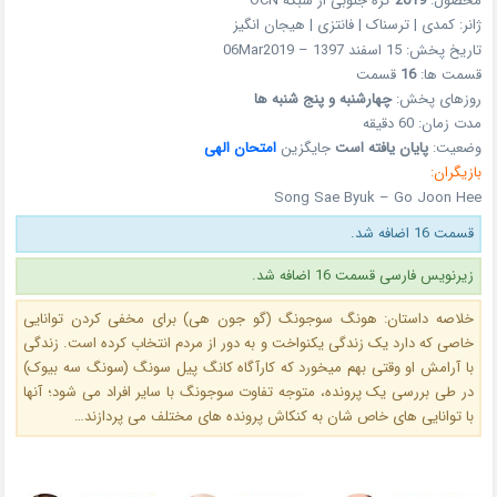
محصول:
2019
کره جنوبی از شبکه OCN
ژانر: کمدی | ترسناک | فانتزی | هیجان انگیز
تاریخ پخش: 15 اسفند 1397 – 06Mar2019
قسمت ها:
16
قسمت
روزهای پخش:
چهارشنبه و پنج شنبه ها
مدت زمان: 60 دقیقه
وضعیت:
پایان یافته است
جایگزین
امتحان الهی
بازیگران:
Song Sae Byuk – Go Joon Hee
قسمت 16 اضافه شد.
زیرنویس فارسی قسمت 16 اضافه شد.
خلاصه داستان: هونگ سوجونگ (گو جون هی) برای مخفی کردن توانایی
خاصی که دارد یک زندگی یکنواخت و به دور از مردم انتخاب کرده است. زندگی
با آرامش او وقتی بهم میخورد که کارآگاه کانگ پیل سونگ (سونگ سه بیوک)
در طی بررسی یک پرونده، متوجه تفاوت سوجونگ با سایر افراد می شود؛ آنها
با توانایی های خاص شان به کنکاش پرونده های مختلف می پردازند…