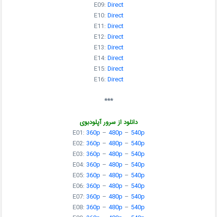
E09:
Direct
E10:
Direct
E11:
Direct
E12:
Direct
E13:
Direct
E14:
Direct
E15:
Direct
E16:
Direct
***
دانلود از سرور آپلودبوی
E01:
360p
–
480p
–
540p
E02:
360p
–
480p
–
540p
E03:
360p
–
480p
–
540p
E04:
360p
–
480p
–
540p
E05:
360p
–
480p
–
540p
E06:
360p
–
480p
–
540p
E07:
360p
–
480p
–
540p
E08:
360p
–
480p
–
540p