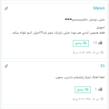
Maneli
خیلی دوسش داشتممممممم❤❤❤
اسپویل
فقط همچین کمدی هم نبودا..خیلی تراژیک تموم شد??آخرش آدمو شوکه میکنه…..
15
پاسخ
تیر ۱۹, ۱۳۹۸ ۲:۲۴ ب.ظ
Eli
لطفا آهنگ تیتراژ پایانیشم بذارین، ممنون.
1
پاسخ
تیر ۱۸, ۱۳۹۸ ۳:۲۸ ق.ظ