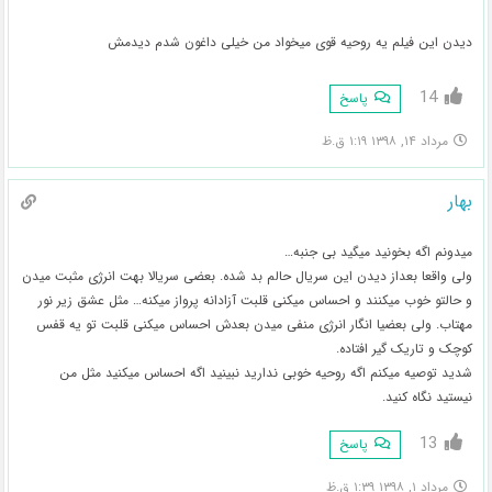
دیدن این فیلم یه روحیه قوی میخواد من خیلی داغون شدم دیدمش
14
پاسخ
مرداد ۱۴, ۱۳۹۸ ۱:۱۹ ق.ظ
بهار
ميدونم اگه بخونيد میگید بی جنبه…
ولی واقعا بعداز دیدن این سریال حالم بد شده. بعضی سریالا بهت انرژی مثبت ميدن
و حالتو خوب میکنند و احساس میکنی قلبت آزادانه پرواز میکنه… مثل عشق زیر نور
مهتاب. ولی بعضيا انگار انرژی منفی ميدن بعدش احساس میکنی قلبت تو يه قفس
کوچک و تاریک گیر افتاده.
شدید توصیه میکنم اگه روحیه خوبی ندارید نبينيد اگه احساس میکنید مثل من
نیستید نگاه کنید.
13
پاسخ
مرداد ۱, ۱۳۹۸ ۱:۳۹ ق.ظ