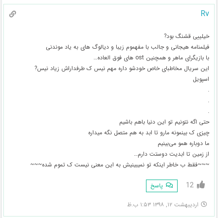
Rv
خیلییی قشنگ بود?
فیلمنامه هیجانی و جالب با مفهموم زیبا و دیالوگ های به یاد موندنی
با بازیگرای ماهر و همچنین ost های فوق العاده…
این سریال مخاطبای خاص خودشو داره مهم نیس ک طرفداراش زیاد نیس?
اسپویل
.
.
.
حتی اگه نتونیم تو این دنیا باهم باشیم
چیزی ک بینمونه مارو تا ابد به هم متصل نگه میداره
ما دوباره همو می‌بینیم
از زمین تا ابدیت دوستت دارم…
~~~فقط ب خاطر اینکه تو نمیبینیش به این معنی نیست ک تموم شده~~~
12
پاسخ
اردیبهشت ۱۲, ۱۳۹۸ ۱:۵۳ ب.ظ