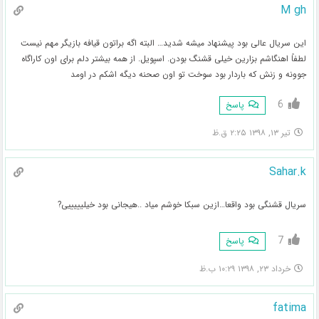
M gh
این سریال عالی بود پیشنهاد میشه شدید… البته اگه براتون قیافه بازیگر مهم نیست
لطفاً اهنگاشم بزارین خیلی قشنگ بودن. اسپویل. از همه بیشتر دلم برای اون کاراگاه
جوونه و زنش که باردار بود سوخت تو اون صحنه دیگه اشکم در اومد
6
پاسخ
تیر ۱۳, ۱۳۹۸ ۲:۲۵ ق.ظ
Sahar.k
سریال قشنگی بود واقعا…ازین سبکا خوشم میاد ..هیجانی بود خیلیییییی?
7
پاسخ
خرداد ۲۳, ۱۳۹۸ ۱۰:۲۹ ب.ظ
fatima