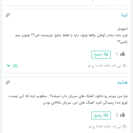
تینا
اسپویل:
اون ماده مخدر کوفتی واقعا وجود داره یا فقط تخیل نویسنده اس؟؟ همون سم
زامبی??
1
پاسخ
)
3
(
تیر ۳۱, ۱۳۹۸ ۱۱:۳۳ ق.ظ
هانیه
چرا من میزنم رو دانلود آهنگ های سریال دان نمیشه؟….منظورم اینه کلا آبی نیست.
تورو خدا رسیدگی کنید آهنگ های این سریال عااااالي بودن
2
پاسخ
تیر ۲۹, ۱۳۹۸ ۹:۳۳ ق.ظ