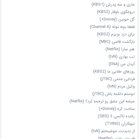
ماری و سه پدرش (KBS1)
دروغگوی باوقار (KBS2)
گل خونین (Disney+)
قطعا بچه توئه (Channel A)
برای دزد عزیزم (KBS2)
بازگشت قاضی (MBC)
هنر سارا (Netflix)
تب بهاری (tvN)
آیدل من (ENA)
روزهای طلایی ما (KBS2)
فردایی حتمی (jTBC)
وکیل مردم (tvN)
دوستم داشته باش (jTBC)
میشه این عشق رو ترجمه کرد؟ (Netflix)
ساخت کره (Disney+)
راننده تاکسی 3 (SBS)
تبهکاران (TVING)
از ندیدنت خوشبختم (tvN)
قهرمان نقدی (Netflix)