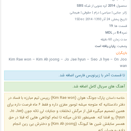
محصول:
2014
کره جنوبی از شبکه
SBS
ژانر: جنایی | سیاسی | درام | حقوقی | هیجانی
تاریخ پخش: 24 آذر 1393- 15Dec 2014
قسمت ها:
19
نمره
8.4
در
MDL
مدت زمان: 60 دقیقه
وضعیت:
پایان یافته است
بازیگران:
Kim Rae won – Kim Ah joong – Jo Jae hyun – Seo Ji hye – On Joo
wan
تا قسمت آخر با زیرنویس فارسی اضافه شد.
آهنگ های سریال کامل اضافه شد.
پارک جونگ هوان (Kim Rae won) رییس تیم مبارزه با فساد در
خلاصه داستان:
دفتر دادستانیه که متوجه میشه تومور مغزی داره و فقط ۶ ماه فرصت داره.برای
همین تصمیم میگیره قبل از مرگش تخلفات و جنایات لی تائه جون (Jo Jae
hyun) رو افشا کنه. همینطور تلاش میکنه تا تمام کوتاهی هایی که قبلا در حق
همسر سابقش شین ها کیونگ (Kim Ah joong) و دخترش یی رین انجام
داده رو جبران کنه…