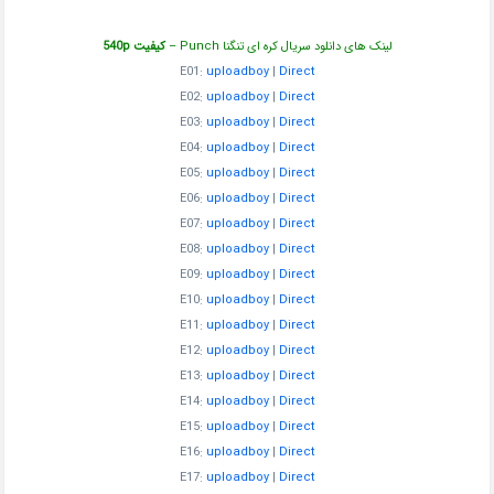
لینک های دانلود سریال کره ای تنگنا Punch –
کیفیت 540p
E01:
uploadboy
|
Direct
E02:
uploadboy
|
Direct
E03:
uploadboy
|
Direct
E04:
uploadboy
|
Direct
E05:
uploadboy
|
Direct
E06:
uploadboy
|
Direct
E07:
uploadboy
|
Direct
E08:
uploadboy
|
Direct
E09:
uploadboy
|
Direct
E10:
uploadboy
|
Direct
E11:
uploadboy
|
Direct
E12:
uploadboy
|
Direct
E13:
uploadboy
|
Direct
E14:
uploadboy
|
Direct
E15:
uploadboy
|
Direct
E16:
uploadboy
|
Direct
E17:
uploadboy
|
Direct