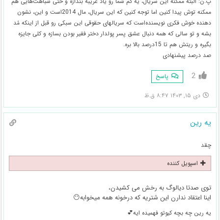
پ.ن: البته ممکنه این سریال، یه کم شما رو یاد غریبه بندازه و حتی شباهت‌هایی هم
ممکنه توش پیدا کنین اما توجه کنین که این سریال، مال 2014است و این، نشون
دهنده خوش فکری نویسنده‌است که سریالهای حقوقی این سبکی رو قبل از اینکه مُد
بشه و تو سالی که همه دنبال عشق پسر پولدار دختر فقیر بودن بسازه و کلی جایزه
بگیره و ریتش هم تا 15درصد بالا بره.
صد درصد پیشنهادی
2
پاسخ
دی ۱۵, ۱۴۰۳ ۸:۴۷ ق.ظ
یه رین
چقد
اسپویل کننده
توی صدتا دیالوگ به رخش می کشیدن،
اینا اعتقاد ندارن این شتریه که درخونه همه میخوابه😶
یه رین چه بچه کیوتو فهمیده ایه💕