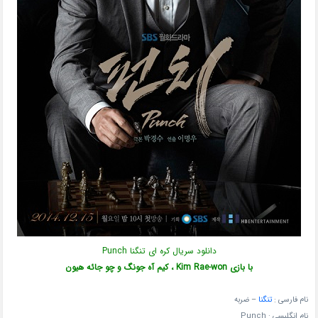
دانلود سریال کره ای تنگنا Punch
با بازی Kim Rae-won ، کیم آه جونگ و چو جائه هیون
نام فارسی :
تنگنا
– ضربه
نام انگلیسی :
Punch