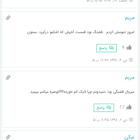
اسفند ۲۸, ۱۳۹۸ ۵:۰۵ ب.ظ
مریم
امروز تمومش کردم …قشنگ بود قسمت آخرش که اشکمو درآورد…ممنون
9
پاسخ
دی ۴, ۱۳۹۸ ۱۲:۳۸ ب.ظ
مریم
سریال قشنگی بود ،نمیدونم چرا لایک کم خورده!!!!!توصیه میکنم ببینید..
17
پاسخ
دی ۲, ۱۳۹۸ ۸:۴۵ ب.ظ
نیکی