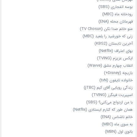
بوسه انفجاری (SBS)
رودخانه ماه (MBC)
قهرمانان محله (ENA)
منو خانم صدا نکن (TV Chosun)
زنی که خورشید را بلعید (MBC)
آخرین تابستان (KBS2)
بهای اعتراف (Netflix)
ایکس عزیزم (TVING)
انقلاب چهارم عشق (Wavve)
بازیچه (Disney+)
خانواده تایفون (tvN)
زندگی رویایی آقای کیم (jTBC)
اسپیریت فینگرز (TVING)
با من ازدواج می‌کنی؟ (SBS)
همان‌ طور که کنارم ایستادی (Netflix)
خانم ناشناس (ENA)
به سوی ماه (MBC)
بانوی اول (MBN)