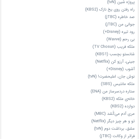
پروژه شین (tvN)
راه رفتن روی یخ نازک (KBS2)
صد خاطره (jTBC)
جوانی من (jTBC)
رود تیره (Disney+)
بی‌ رحم (Wavve)
ملکه فریب (TV Chosun)
شانستو بچسب (KBS1)
جینی، آرزو کن (Netflix)
آشوب (Disney+)
نوش جان، اعلیحضرت! (tvN)
ملکه‌ مانتیس (SBS)
ستاره دردسرساز من (ENA)
خانه‌ی ملکه (KBS2)
دوازده (KBS2)
مری آدم می‌کُشد (MBC)
تو و هر چیز دیگر (Netflix)
عشق، برداشت دوم (tvN)
فراتر از وکالت (jTBC)