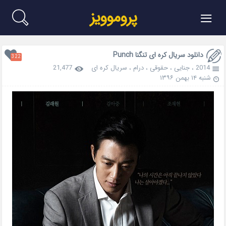
≡
پروموویز
دانلود سریال کره ای تنگنا Punch
322
2014
،
جنایی
،
حقوقی
،
درام
،
سریال کره ای
21,477
شنبه ۱۴ بهمن ۱۳۹۶