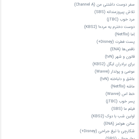
سفر دوست‌ داشتنی من (Channel A)
تلاش پیروزمندانه (SBS)
مرد خوب (jTBC)
دوست دخترم یه مرده! (KBS2)
اِما (Netflix)
پست فطرت (Disney+)
ناقص‌ها (ENA)
قانون و شهر (tvN)
برای برادران ایگل (KBS2)
عوضی و پولدار (Wavve)
عاشق و دلباخته (tvN)
ماشه (Netflix)
خط اس (Wavve)
پسر خوب (jTBC)
فیلم ما (SBS)
اولین شب با دوک (KBS2)
سالن هولمز (ENA)
شکارچی با تیغ جراحی (Disney+)
بهار جوانی (SBS)