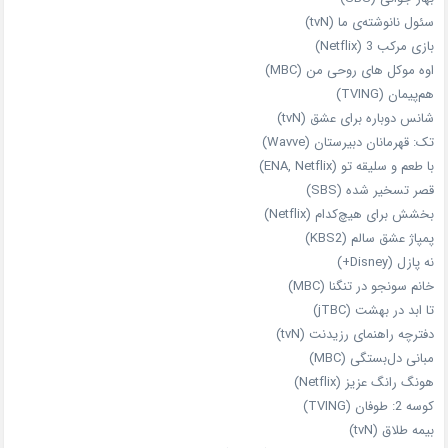
سئول نانوشته‌ی ما (tvN)
بازی مرکب 3 (Netflix)
اوه موکل های روحی من (MBC)
هم‌پیمان (TVING)
شانس دوباره برای عشق (tvN)
تک: قهرمانان دبیرستان (Wavve)
با طعم و سلیقه تو (ENA, Netflix)
قصر تسخیر شده (SBS)
بخشش برای هیچ‌کدام (Netflix)
پمپاژ عشق سالم (KBS2)
نه پازل (Disney+)
خانم سونجو در تنگنا (MBC)
تا ابد در بهشت (jTBC)
دفترچه راهنمای رزیدنت (tvN)
مبانی دل‌بستگی (MBC)
هونگ رانگ عزیز (Netflix)
کوسه 2: طوفان (TVING)
بیمه طلاق (tvN)