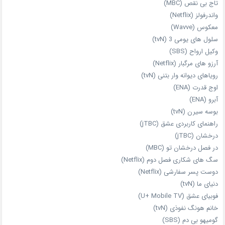
تاج بی‌ نقص (MBC)
واندرفولز (Netflix)
معکوس (Wavve)
سلول های یومی 3 (tvN)
وکیل ارواح (SBS)
آرزو های مرگبار (Netflix)
رویاهای دیوانه‌ وار بتنی (tvN)
اوج قدرت (ENA)
آبرو (ENA)
بوسه سیرن (tvN)
راهنمای کاربردی عشق (jTBC)
درخشان (jTBC)
در فصل درخشان تو (MBC)
سگ های شکاری فصل دوم (Netflix)
دوست‌ پسر سفارشی (Netflix)
دنیای ما (tvN)
فوبیای عشق (U+ Mobile TV)
خانم هونگ نفوذی (tvN)
گومیهو بی دم (SBS)