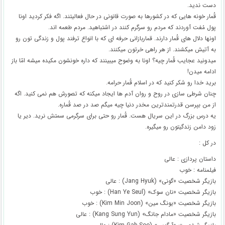
دست ندید.
قُمار خونه هایی که در کشورها به صورت قانونی در حال فعالیتند. اگه فکر کردید اونا
پول مُفت آوردند که مردم رو سرگرم کنند در اشتباهید. مردم طعمه اند.
اونها دلال های قُمار دارند. قماربازانی حرفه ای که با انواع ترفند پول و زندگی تون رو
به آتیش میکشند. از هر راهی خرتون میکنند.
میدونید عجایب قُمار چیه؟ اونا به وضوح میبینند که داره خونشون مکیده میشه امّا باز
ادامه میدن!
برید خدا رو شکر کنید که در اسلام قُمار حرامه.
چنان شرطی سازی در روح و روان آدم ها ایجاد میکنه که تصورش هم نمی کنید. اگه
از من بپرسن قدرتمندترین مخدر دنیا چیه میگم صد در صد قُماره.
یه درس بزرگ در این سریال هست. قُمار رو حتی برای سرگرمی سمتش نرید. دیر یا
زود دامن زندگیتون رو میگیره.
در کل :
داستان پردازی : عالی
فیلمنامه : خوب
بازیگر شخصیت «گونی» (Jang Hyuk) : عالی
بازیگر شخصیت «نان سوک» (Han Ye Seul) : خوب
بازیگر شخصیت «یونگ مین» (Kim Min Joon) : خوب
بازیگر شخصیت «مادام جانگ» (Kang Sung Yun) : عالی