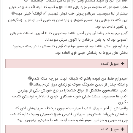
اصلا من این ور شهید میشدم وقتی نان‌سوک هی میگفت “چُمَلیمیگاُ؟”😍
ماجرا همونطور که معلومه در مورد بازی go stop و قماره که البته اگه بلد بودم خیلی
بیشتر از اینا میچسبید سریالمون.ولی خب تهش فهمیدم “۸ گوانگ” خیلی مهمه😅
این نکته که چطوری یه تصمیم کوچولو و واردشدن به دنیای قمار اونطوری زندگیشون
رو تغییر داد؛جالب بود.
گونی بیچاره هم واقعا گیر بدی آدمی افتاده بود؛جوری که تا آخرین لحظات هم بلای
آسمونی بود که به پاس درافتادن با آکووی سرش میومد.🤦‍♀️
چه گره کور لعنتی افتاده بود تو مسیر موفقیت گونی که همش به در بسته می‌خورد.
بخش های مربوط به زندانش خیلی فوق العاده بود.
اسپویل کننده
امیدوارم فقط من نبوده باشم که شیفته ابهت مورچه ملکه شدم😂
و اینکه چقدر از دیدن مادونگ سوک تو زندان ذوق کردم،بماند.🤩
اکیپ انتقامشون متشکل از انواع خلافکارا در نوع خودش یکی از بهترین
اکیپ‌ها محسوب میشد؛خیلی خوب همکاری کردن تا بالاخره تونستن نتیجه
بگیرن.
واقعیتش از آخر سریال شدیدا میترسیدم چون برخلاف سریال‌های الان که
مطمئنی هپی‌اند هستن،تو سریالای قدیمی هیچ تضمینی وجود نداره که همه
چی به خوبی و خوشی تموم شه.و خب اینجا هم تا حدودی اینجوری بود:
اسپویل کننده