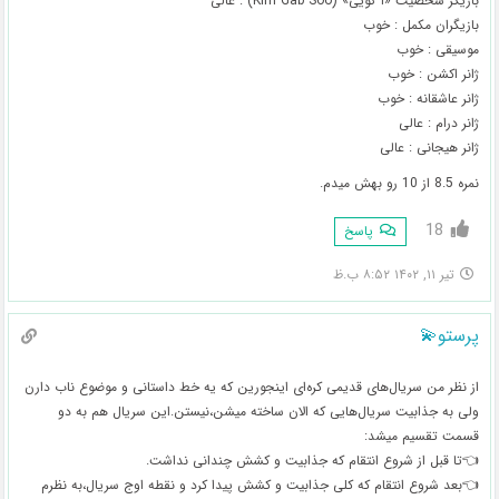
بازیگر شخصیت «آ گویی» (Kim Gab Soo) : عالی
بازیگران مکمل : خوب
موسیقی : خوب
ژانر اکشن : خوب
ژانر عاشقانه : خوب
ژانر درام : عالی
ژانر هیجانی : عالی
نمره 8.5 از 10 رو بهش میدم.
18
پاسخ
تیر ۱۱, ۱۴۰۲ ۸:۵۲ ب.ظ
پرستو💫
از نظر من سریال‌های قدیمی کره‌ای اینجورین که یه خط داستانی و موضوع ناب دارن
ولی به جذابیت سریال‌هایی که الان ساخته میشن،نیستن.این سریال هم به دو
قسمت تقسیم میشد:
👈تا قبل از شروع انتقام که جذابیت و کشش چندانی نداشت.
👈بعد شروع انتقام که کلی جذابیت و کشش پیدا کرد و نقطه اوج سریال،به نظرم