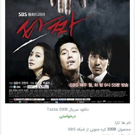
دانلود سریال
2008
Tazza
درخواستی
نام ها:
تازا
محصول:
2008
کره جنوبی
از شبکه
SBS