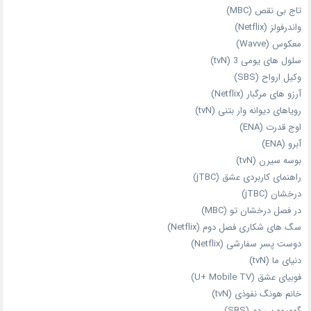
تاج بی‌ نقص (MBC)
واندرفولز (Netflix)
معکوس (Wavve)
سلول های یومی 3 (tvN)
وکیل ارواح (SBS)
آرزو های مرگبار (Netflix)
رویاهای دیوانه‌ وار بتنی (tvN)
اوج قدرت (ENA)
آبرو (ENA)
بوسه سیرن (tvN)
راهنمای کاربردی عشق (jTBC)
درخشان (jTBC)
در فصل درخشان تو (MBC)
سگ های شکاری فصل دوم (Netflix)
دوست‌ پسر سفارشی (Netflix)
دنیای ما (tvN)
فوبیای عشق (U+ Mobile TV)
خانم هونگ نفوذی (tvN)
گومیهو بی دم (SBS)