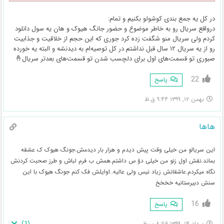
در کل یه جمع بندی کوشولو بکنیم و تمام:
درواقع سریال رو به خاطر موضوع و حضور جانگ هیوک و هان یه سول دانلود
کردم ولی سریال منو شگفت زده کرد جوری که این حجم از خلاقیت و جذابیت
رو از یه سریال ۱۲ سال قبل نداشتم.در کل توصیه‌ام به دیدنشه و البته یه خورده
صبوری تو قسمت‌های اول برای دلچسب شدن تو قسمت‌های بعدتر سریال🤞
22
پاسخ
بهمن ۱۲, ۱۳۹۹ ۹:۴۴ ق.ظ
هاها
این سریالو من خیلی وقت پیش دیدم و هزار بار دیدمش.جونگ هیوک ک عشقه
بماند.نقش اول زنو من خیلی دوُ س داشتم.همش ب فرم لباش و طرز صحبت کردنش
نگاه میکردم.عاشقانش زیاد نیس ولی عالیه..اوایلش فک کنم جونگ هیوک با این
سنش دبیرستانیه خخخخ
16
پاسخ
)
1
(
مرداد ۱۴, ۱۳۹۹ ۸:۵۶ ب.ظ