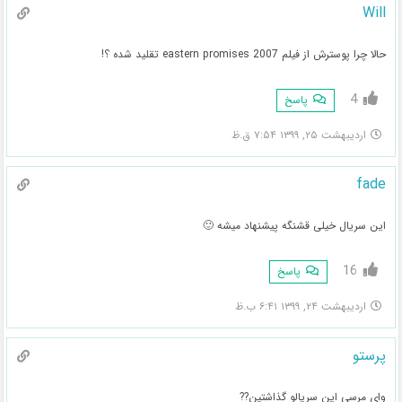
Will
حالا چرا پوسترش از فیلم eastern promises 2007 تقلید شده ؟!
4
پاسخ
اردیبهشت ۲۵, ۱۳۹۹ ۷:۵۴ ق.ظ
fade
این سریال خیلی قشنگه پیشنهاد میشه 🙂
16
پاسخ
اردیبهشت ۲۴, ۱۳۹۹ ۶:۴۱ ب.ظ
پرستو
وای مرسی این سریالو گذاشتین??