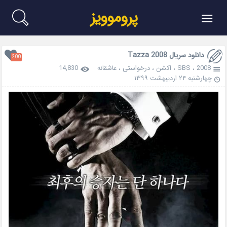
≡
پروموویز
دانلود سریال Tazza 2008
200
2008
،
SBS
،
اکشن
،
درخواستی
،
عاشقانه
14,830
چهارشنبه ۲۴ اردیبهشت ۱۳۹۹