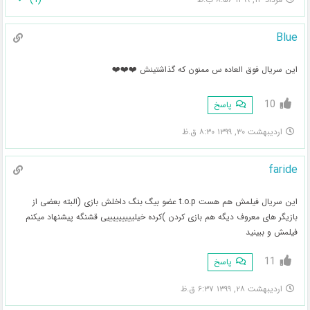
Blue
این سریال فوق العاده س ممنون که گذاشتینش ❤️❤️❤️
10
پاسخ
اردیبهشت ۳۰, ۱۳۹۹ ۸:۳۰ ق.ظ
faride
این سریال فیلمش هم هست t.o.p عضو بیگ بنگ داخلش بازی (البته بعضی از
بازیگر های معروف دیگه هم بازی کردن )کرده خیلیییییییییی قشنگه پیشنهاد میکنم
فیلمش و ببینید
11
پاسخ
اردیبهشت ۲۸, ۱۳۹۹ ۶:۳۷ ق.ظ