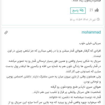
فیلمبرداریشون زیاد شده.
21
پاسخ
تیر ۱۱, ۱۴۰۲ ۸:۵۳ ب.ظ
mohammad
سریالی خیلی خوب
افرادی که گرفتار هیولای قُمار میشن و پا در راهی میذارن که جز تباهی چیزی در اون
نیست.
سریال به شکلی بسیار واقعی و همین طور بسیار ترسناکی قُمار رو به تصویر میکشه.
در قُمار یکسری ها زندگی شون هم به شماره می افته و یکسری ها اینقدر پول بدست
میارن که نمیدونن چی کار کنند.
ولی همشون وقتی از بازی بیرون میان یه حس مشترک دارند. داشتن احساس پوچی
و توخالی بودن.
هیولای سیری ناپذیر طمع وجودشون رو گرفته
شخصیت های سریال روابطی پر فراز و نشیب بین هم دارند.
قُمار نه دوست میشناسه نه دشمن، نه خانواده.
اگه میخواید چهره واقعی قُمار رو ببینید که چه بلایی سر آدما میاره این سریال رو از