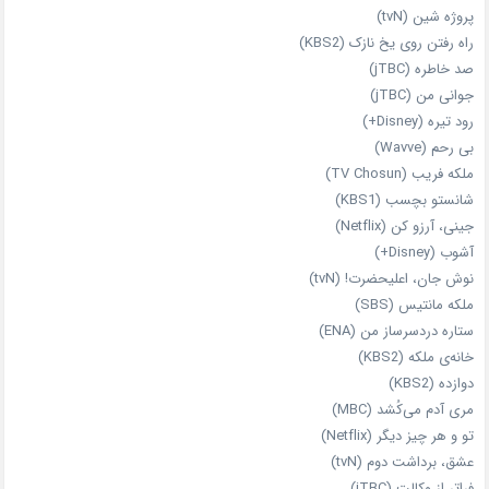
پروژه شین (tvN)
راه رفتن روی یخ نازک (KBS2)
صد خاطره (jTBC)
جوانی من (jTBC)
رود تیره (Disney+)
بی‌ رحم (Wavve)
ملکه فریب (TV Chosun)
شانستو بچسب (KBS1)
جینی، آرزو کن (Netflix)
آشوب (Disney+)
نوش جان، اعلیحضرت! (tvN)
ملکه‌ مانتیس (SBS)
ستاره دردسرساز من (ENA)
خانه‌ی ملکه (KBS2)
دوازده (KBS2)
مری آدم می‌کُشد (MBC)
تو و هر چیز دیگر (Netflix)
عشق، برداشت دوم (tvN)
فراتر از وکالت (jTBC)