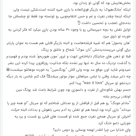
بخش‌هاییش بود که گونی تو زندان بود.
اینکه ‘جانگ‌هیوک’ یه بازیگر فوق‌العاده با بازی خیره کننده است،شکی نیست ولی
اینکه اینجا چقدر نفرت و غم و حس انتقام‌جویی رو تونسته بود فقط تو چشماش جا
بده،جای تعجب و تحسین داشت.👌
اوایل نقش یه بچه دبیرستانی رو با وجود ۳۰ ساله بودن بازی میکرد که فکر کردنی یه
خورده تو ذوق میزد.
‘هان یه‌سول’ هم که شبیه فرشته‌هاست و البته بازیگر قابلی هم هست.به عنوان پارتنر
برای گونی می‌پسندیدمش.”نان سوک” شجاع و عاشق و زرنگ.
قبلا تو ذهن های جنایتکار دلباخته‌ی ابهت و غرور ‘سون هیون‌جو’ شده بودم و فهمیدم
با گذشت نزدیک ده سال نه تنها پیر نشده بلکه جذابیت روزافزون پیدا کرده این بشر.
نمیدونم شاید اون موقع مد بوده ولی کاش “یونگ‌مین” یه خورده موهاشو میشست😁
چه دلبر میشد وقتی با لباس سیاهاش سوار موتور میشد🥰 فک کنم شانس به بار دیگه
دیدنشو تو سریال “was it love” پیدا کنم‌.
حسم بهش شالوده‌ای از نفرت و دلسوزی بود چون شرایط باعث شد یونگ مین
اونقدر بی‌رحم بشه.
“مادام جونگ” رو هم قبل از قیافش از رو صداش شناختم که تو سریال “او همه چیز را
میداند” بازی کرده بود.اینجا هم تو نقش یه آدم بسی باهوش و بدذات.البته حرکت
آخرش تو سریال همه‌ی نفرت جمع شده تو قسمت های قبلی رو شست و برد.یه
جورایی دلمو خنک کرد.
وای خدایا من چرا انقدر لهجه بوسانی رو دوس دارم؟