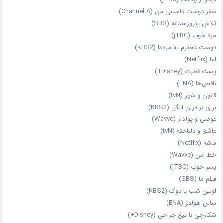
سفر دوست‌ داشتنی من (Channel A)
تلاش پیروزمندانه (SBS)
مرد خوب (jTBC)
دوست دخترم یه مرده! (KBS2)
اِما (Netflix)
پست فطرت (Disney+)
ناقص‌ها (ENA)
قانون و شهر (tvN)
برای برادران ایگل (KBS2)
عوضی و پولدار (Wavve)
عاشق و دلباخته (tvN)
ماشه (Netflix)
خط اس (Wavve)
پسر خوب (jTBC)
فیلم ما (SBS)
اولین شب با دوک (KBS2)
سالن هولمز (ENA)
شکارچی با تیغ جراحی (Disney+)