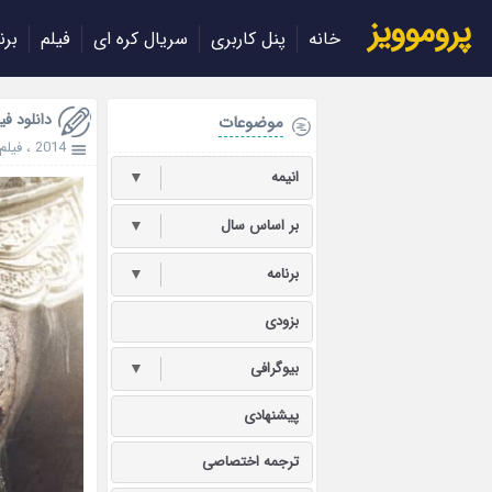
پروموویز
خانه
پنل کاربری
سریال کره ای
فیلم
برن
دانلود فیلم کره ای  2014
موضوعات
2014
،
فیلم
انیمه
▼
بر اساس سال
▼
برنامه
▼
بزودی
بیوگرافی
▼
پیشنهادی
ترجمه اختصاصی