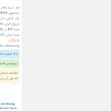
نام : دریا سالار : س
محصول:
2014
ژانر: اکشن | تا
تاریخ اکران: 08 مرداد 1393 – 30Jul 2014
نمره:
8.6
در
DL
مدت زمان: 126 دقیقه
بازیگران:
 Cho Jinwoong
با 4 کیفیت اضافه شد.
زیرنویس فارس
خلاصه داستان
که طی آن دری