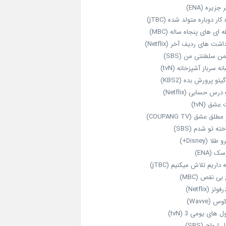
 جزیره (ENA)
‌ کار دوباره‌ متولد شده (jTBC)
‌ ای‌ های پنجاه‌ ساله (MBC)
اشت‌ های ردیف آخر (Netflix)
ن سلطنتی من (SBS)
نه سرباز آشپزخانه (tvN)
یتو پرورش بده (KBS2)
رس حسابی (Netflix)
عشق (tvN)
طلق عشق (COUPANG TV)
خته تو شدم (SBS)
طلا (Disney+)
ک (ENA)
داریم تلاش میکنیم (jTBC)
بی‌ نقص (MBC)
ولز (Netflix)
 (Wavve)
 های یومی 3 (tvN)
 ارواح (SBS)