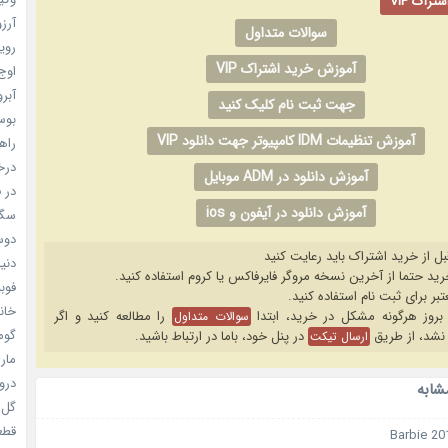
راک VIP
آرزو 
سوالات متداول
رویا
آموزش خرید اشتراک VIP
اوج 
آبرو (
جهت ثبت نام کلیک کنید
بوسه
آموزش تنظیمات IDM کامپیوتر جهت دانلود VIP
راهن
درخش
آموزش دانلود در ADM موبایل
در ف
آموزش دانلود در آیفون و ios
سگ ه
دوست
بل از خرید اشتراک باید رعایت کنید
دنیای
فوبیای
خانم
را مطالعه کنید و اگر
سوالات متداول
گومی
نشد، از طریق
در پنل خود، باما در ارتباط باشید.
ارسال تیکت
ماری
دروغ
شابه
گل خو
قطعا 