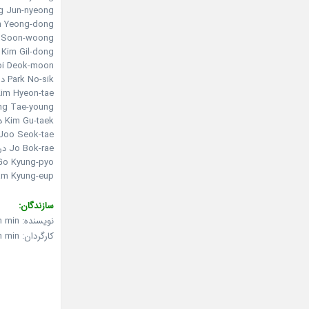
Jang Jun-nyeong در نقش nt Nah
Moon Yeong-dong در نقش on
Yoo Soon-woong در نقش im
Kim Gil-dong در نقش Captain Hwang
Choi Deok-moon در نقش n Song
Park No-sik در نقش Captain Kim
Kim Hyeon-tae در نقش -hyeong
Kang Tae-young در نقش a
Kim Gu-taek در نقش Bae Hong-suk
Joo Seok-tae در نقش atsura
Jo Bok-rae در نقش Oh Sang-goo
Go Kyung-pyo در نقش h Duk-yi
Nam Kyung-eup در نقش  Yul
سازندگان:
نویسنده: Jeon Chul hong – Kim Han min
کارگردان: Kim Han min