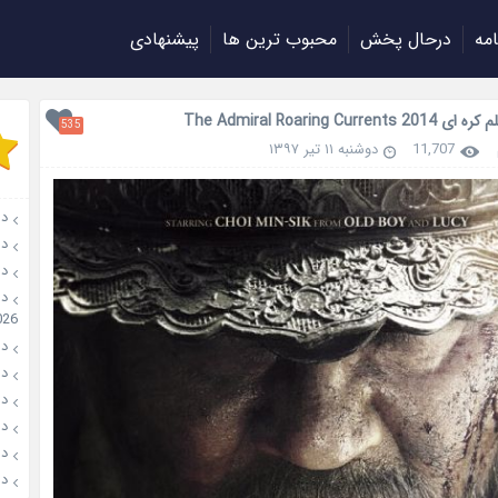
امه
درحال پخش
محبوب ترین ها
پیشنهادی
The Admiral Roaring Currents
535
11,707
دوشنبه ۱۱ تیر ۱۳۹۷
دانلو
دانل
دان
026
دانل
دانل
دانل
دانلو
دانل
دان