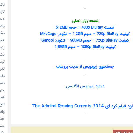
دکتر
…
تازه
حرفه
نسخه زبان اصلی
یادد
کیفیت 480p BluRay – حجم 512MB
دشم
کیفیت 720p BluRay – حجم 1.2GB – انکودر: MkvCage
افسا
کیفیت 720p BluRay – حجم 900MB – انکودر: Ganool
کیفیت 1080p BluRay – حجم 1.59GB
زندگ
یک د
…
ثبت 
جستجوی زیرنویس از سایت پ
روساب
قدر م
…
دلبا
قلمرو 
دانلود زیرنویس انگلیسی
مترس
همه 
…
تاج 
یلم کره ای The Admiral Roaring Currents 2014
واندرف
…
معکوس
سلول
وکیل