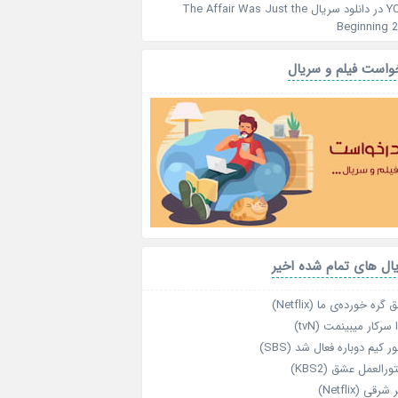
Y
در
دانلود سریال The Affair Was Just the
Beginning 
واست فیلم و سریال
ال های تمام شده اخیر
گره خورده‌ی ما (Netflix)
 سرکار میبینمت (tvN)
ر کیم دوباره فعال شد (SBS)
رالعمل عشق (KBS2)
رقی (Netflix)