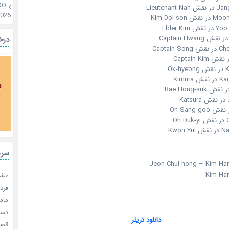
OO
Lieutena
2026
Kim Dol-s
Elder K
درخ
Captai
Ok
Kimur
K
O
Kwon
سری
عشق 
فردا
مامو
دستو
دانلود تریلر
قصر ش