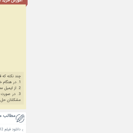
آموزش خرید اشت
چند نکته که ق
1. در هنگام خرید حتما از آخرین نسخه مروگر فایرفاکس یا کروم استفاده کنید.
2. از ایمیل معتبر برای ثبت نام استفاده کنید.
3. در صورت بروز هرگونه مشکل در خرید، ابتدا
مشکلتان حل 
مطالب م
دانلود فیلم Barbie 2012