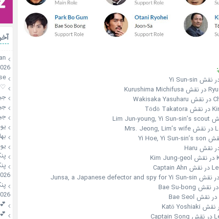
آخر
an
2026
se
♡mahsa♡
Kurushima
جی
Wakis
جی
Tōdō 
جی
یو
Mrs.
بها
یو
پن
K
پن
Capta
2026
پن
2026
💕riri
💕riri
Cap