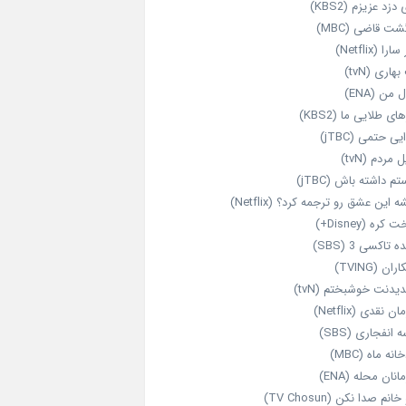
 دزد عزیزم (KBS2)
شت قاضی (MBC)
را (Netflix)
هاری (tvN)
 من (ENA)
ای طلایی ما (KBS2)
یی حتمی (jTBC)
 مردم (tvN)
م داشته باش (jTBC)
 این عشق رو ترجمه کرد؟ (Netflix)
کره (Disney+)
ه تاکسی 3 (SBS)
ران (TVING)
دیدنت خوشبختم (tvN)
ن نقدی (Netflix)
 انفجاری (SBS)
انه ماه (MBC)
انان محله (ENA)
انم صدا نکن (TV Chosun)