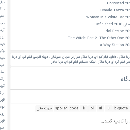
برای
بازگ
هنر سا
تب ب
Unfinishe
آیدل
روزه
فردا
وکیل
ریا سالار
,
دانلود فیلم کره ای دریا سالار سوار بر جریان خروشان
,
دوبله فارسی فیلم کره ای دریا
دوست
ی فیلم کره ای دریا سالار
,
لینک مستقیم فیلم کره ای دریا سالار
میشه
ساخت 
گاه
رانند
تبهکا
از ن
قهرما
بوسه
رودخ
قهرم
منو خ