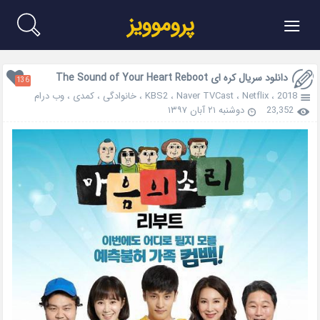
≡
پروموویز
دانلود سریال کره ای The Sound of Your Heart Reboot
136
2018
،
Netflix
،
Naver TVCast
،
KBS2
،
خانوادگی
،
کمدی
،
وب درام
23,352
دوشنبه ۲۱ آبان ۱۳۹۷