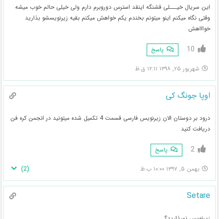
این سریال خیـــلی قشنگه اینقد استرس دوروبرم دارم ولی خیلی حالم خوب میشه
وقتی نگاه میکنم اینو میتونم بخندم یکم خواهش میکنم بقیه زیرنویسشو بذارید
خواااهش
10
پاسخ
شهریور ۲۵, ۱۳۹۸ ۱۲:۱۱ ق.ظ
اوپا جونگ کی
درود بر دوستان الان زیرنویس فارسی قسمت 4 تکمیل شده میتونید در انجمن کره فن
دریافت کنید
2
پاسخ
)
2
(
بهمن ۵, ۱۳۹۷ ۱۰:۰۰ ب.ظ
Setare
زیرنویس نمیذارید؟