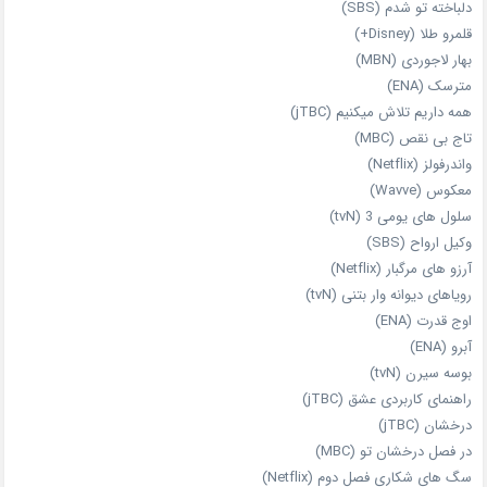
دلباخته تو شدم (SBS)
قلمرو طلا (Disney+)
بهار لاجوردی (MBN)
مترسک (ENA)
همه داریم تلاش میکنیم (jTBC)
تاج بی‌ نقص (MBC)
واندرفولز (Netflix)
معکوس (Wavve)
سلول های یومی 3 (tvN)
وکیل ارواح (SBS)
آرزو های مرگبار (Netflix)
رویاهای دیوانه‌ وار بتنی (tvN)
اوج قدرت (ENA)
آبرو (ENA)
بوسه سیرن (tvN)
راهنمای کاربردی عشق (jTBC)
درخشان (jTBC)
در فصل درخشان تو (MBC)
سگ های شکاری فصل دوم (Netflix)