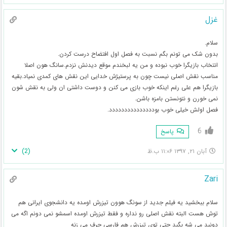
غزل
سلام.
بدون شک می تونم بگم نسبت به فصل اول افتضاح درست کردن.
انتخاب بازیگرا خوب نبوده و من یه لبخندم موقع دیدنش نزدم.سانگ هون اصلا
مناسب نقش اصلی نیست چون به پرستیژش خدایی این نقش های کمدی نمیاد.بقیه
بازیگرا هم علی رغم اینکه خوب بازی می کنن و دوست داشتی ان ولی به نقش شون
نمی خورن و نتونستن بامزه باشن.
فصل اولش خیلی خوب بوددددددددددددددد.
6
پاسخ
)
2
(
آبان ۲۱, ۱۳۹۷ ۱۱:۰۶ ب.ظ
Zari
سلام ببخشید یه فیلم جدید از سونگ هوون تیزرش اومده یه دانشجوی ایرانی هم
توش هست البته نقش اصلی رو نداره و فقط تیزرش اومده اسمشو نمی دونم اگه می
دونید می شه بگید حتی توی تیزرش هم فارسی حرف می زنه