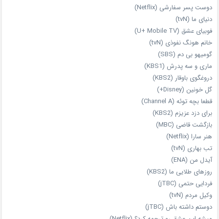
دوست‌ پسر سفارشی (Netflix)
دنیای ما (tvN)
فوبیای عشق (U+ Mobile TV)
خانم هونگ نفوذی (tvN)
گومیهو بی دم (SBS)
ماری و سه پدرش (KBS1)
دروغگوی باوقار (KBS2)
گل خونین (Disney+)
قطعا بچه توئه (Channel A)
برای دزد عزیزم (KBS2)
بازگشت قاضی (MBC)
هنر سارا (Netflix)
تب بهاری (tvN)
آیدل من (ENA)
روزهای طلایی ما (KBS2)
فردایی حتمی (jTBC)
وکیل مردم (tvN)
دوستم داشته باش (jTBC)
میشه این عشق رو ترجمه کرد؟ (Netflix)