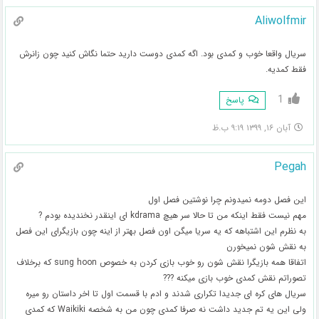
Aliwolfmir
سریال واقعا خوب و کمدی بود. اگه کمدی دوست دارید حتما نگاش کنید چون زانرش
فقط کمدیه.
1
پاسخ
آبان ۱۶, ۱۳۹۹ ۹:۱۹ ب.ظ
Pegah
این فصل دومه نمیدونم چرا نوشتین فصل اول
مهم نیست فقط اینکه من تا حالا سر هیچ kdrama ای اینقدر نخندیده بودم ?
به نظرم این اشتباهه که یه سریا میگن اون فصل بهتر از اینه چون بازیگرای این فصل
به نقش شون نمیخورن
اتفاقا همه بازیگرا نقش شون رو خوب بازی کردن به خصوص sung hoon که برخلاف
تصوراتم نقش کمدی خوب بازی میکنه ???
سریال های کره ای جدیدا تکراری شدند و ادم با قسمت اول تا اخر داستان رو میره
ولی این یه تم جدید داشت نه صرفا کمدی چون من به شخصه Waikiki که کمدی