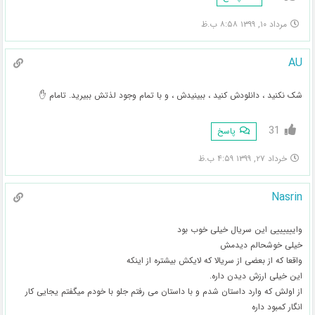
مرداد ۱۰, ۱۳۹۹ ۸:۵۸ ب.ظ
AU
شک نکنید ، دانلودش کنید ، ببینیدش ، و با تمام وجود لذتش ببیرید. تامام ✋
31
پاسخ
خرداد ۲۷, ۱۳۹۹ ۴:۵۹ ب.ظ
Nasrin
واییییییی این سریال خیلی خوب بود
خیلی خوشحالم دیدمش
واقعا که از بعضی از سریالا که لایکش بیشتره از اینکه
این خیلی ارزش دیدن داره.
از اولش که وارد داستان شدم و با داستان می رفتم جلو با خودم میگفتم یجایی کار
انگار کمبود داره