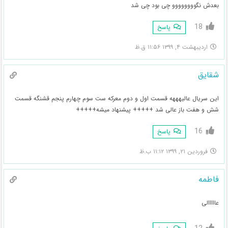
بعدش نگوووووووو چی بود چی شد
18
پاسخ
اردیبهشت ۴, ۱۳۹۹ ۱۱:۵۶ ق.ظ
شقایق
این سریال عالیهههه قسمت اول و دوم معرکه ست سوم چهارم پنجم قشنگه قسمت
شش و هفت باز عالی شد +++++ پیشنهاد میشه+++++
16
پاسخ
فروردین ۲۱, ۱۳۹۹ ۱۱:۱۲ ب.ظ
فاطمه
عااااالی