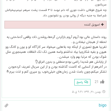
سریالمون.
چه شروع طوفانی داشت جوری که دلم نیومد تا ۳ قسمت پشت سرهم نبینم،بیخیالش
شم.اصلا یه جنبه دیگه از روانی بودن رو نشونمون داد.
اسپویل کننده
روند داستان عالی بود:آروم آروم بازکردن گره‌ها،روشدن ذات واقعی آدما،حتی یه
لحظه از هیجان نیفتادن و…
تقریبا هیچ تصوری از اینکه چه بلاهایی میخواد سر کارآگاه کو و یون و کانگ وو
هیون و بقیه شکارچیا بیاد نداشتم واسه همین تک تک اتفاقات همینجوری مثل
شوک بودن که مرتبا بهم وارد میشدن…
از پایانش هم شدیدا راضی بودم؛منطقی و بدون اغراق👌
در آخرهم از کسایی که کامنت گذاشته بودن و از این سریال تعریف کرده‌بودن
تشکر میکنم،چون باعث شدن زمان‌های خیلی‌خوب رو سپری کنم و لذت ببرم🤞
21
پاسخ
بهمن ۳۰, ۱۳۹۹ ۹:۴۱ ق.ظ
bigo