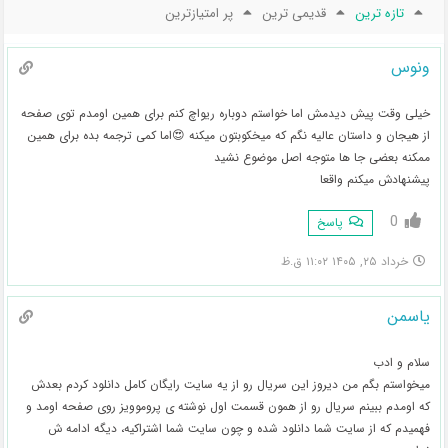
تازه ترین
قدیمی ترین
پر امتیازترین
ونوس‌
خیلی وقت پیش دیدمش اما خواستم دوباره ریواچ کنم برای همین اومدم توی صفحه
از هیجان و داستان عالیه نگم که میخکوبتون میکنه 😍اما کمی ترجمه بده برای همین
ممکنه بعضی جا ها متوجه اصل موضوع نشید
پیشنهادش میکنم واقعا
0
پاسخ
خرداد ۲۵, ۱۴۰۵ ۱۱:۰۲ ق.ظ
یاسمن
سلام و ادب
میخواستم بگم من دیروز این سریال رو از یه سایت رایگان کامل دانلود کردم بعدش
که اومدم ببینم سریال رو از همون قسمت اول نوشته ی پروموویز روی صفحه اومد و
فهمیدم که از سایت شما دانلود شده و چون سایت شما اشتراکیه، دیگه ادامه ش