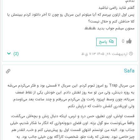
ندادم،
گفتم شاید راضی نباشید
پس اول ازتون بپرسم که آیا میتونم این سریال رو چون تا آخر دانلود کردم ببینمش یا
کلا حذفش کنم و حلال نیست؟
ممنون میشم جواب بدید 🙏🙏🙏
0
پاسخ
)
2
(
اردیبهشت ۲۸, ۱۴۰۵ ۷:۱۳ ق.ظ
Safa
من سریال Trap رو امروز تموم کردم. این سریال ۷ قسمتی بود و فکر می‌کردم می‌شه
یه روزه دیدش، ولی من تو سه روز لفتش دادم. این خودش یکی از نقاط ضعف
سریاله، چون وسط اپیزود راحت ول می‌کردم می‌رفتم و چند ساعت بعد می‌اومدم.
ولی اون‌قدری کشش داشت که دراپش نکنم.
قسمت اولش، اون تعلیق، حس درد و ترس، اینکه دنبال زنش و بچه‌اش می‌گشت،
واقعاً می‌تونست منو گول بزنه. اون فضای دیوونه‌واری که انگار ما شکار شدیم، خیلی
جذاب بود. البته من تونستم انتهای قسمت اول رو پیش‌بینی کنم و خب، انقدر هم
چیز خاصی نبود. بعدش که رفت جلو، شخصیت کارآگاه یون خیلی جالب بود. یه