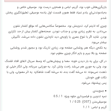
بازیگری‌هاش خوب بود، گریم، لباس و همه‌چی درست بود. موسیقی خاص و
به‌یاد‌موندنی‌ای یادم نمیاد فقط همون قسمت اول یادمه موسیقی تعلیق‌انگیزی پخش
شدم.
چیزی که اذیتم کرد، تدوینش بود. مخصوصاً سکانس‌هایی که موقع کشتار نشون
می‌دادن. به نظرم زیادی بودن و جذاب نبودن. صحنه‌های کشتار بیش از حد تکراری
بودن. شاید اگر با تنوع بصری یا زاویه‌ی دید تازه‌تری نشون داده می‌شد، تأثیرش
بیشتر می‌بود.
یه نکته‌ی دیگه هم روشنایی صفحه بود، زیادی تاریک بود و مجبور شدم روشنایی
صفحه رو بالا ببرم و بازم انگار چیزی معلوم نبود.
در کل، برای یه بار دیدن خوبه. معما و پیچش‌هایی که وسط سریال اتفاق افتاد قشنگ
بود، ولی یه جوری هم می‌شد راحت ولش کرد. یه جورایی سریاله، ولی انگار خیلی تو
ذهنت نمی‌مونه. نه می‌شه گفت بده، نه می‌شه گفت شاهکاره. یه اثر معمولی، ولی با
نکات قوی خودش.
پس پیشنهاد می‌شود.
● جمع‌بندی
نمره تدوین و فیلمبرداری جلوه ویژه: 1 / 0.5
موسیقی‌متن (OST): 1 / 0.25
گریم و لباس: 1 / 1