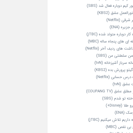
ر کیم دوباره فعال شد (SBS)
رالعمل عشق (KBS2)
رقی (Netflix)
 جزیره (ENA)
‌ کار دوباره‌ متولد شده (jTBC)
‌ ای‌ های پنجاه‌ ساله (MBC)
اشت‌ های ردیف آخر (Netflix)
ن سلطنتی من (SBS)
نه سرباز آشپزخانه (tvN)
یتو پرورش بده (KBS2)
رس حسابی (Netflix)
عشق (tvN)
طلق عشق (COUPANG TV)
خته تو شدم (SBS)
طلا (Disney+)
ک (ENA)
داریم تلاش میکنیم (jTBC)
بی‌ نقص (MBC)