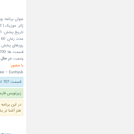
عنوان برنامه: و
ژانر: موزیک | 
تاریخ پخش: Jul 23, 2011
مدت زمان: 60 دقیقه
روزهای پخش:
قسمت ها: 700
در حال
وضعیت:
با حضور:
ee – Eunhyuk
قسمت 707 اضافه شد.
زیرنویس فارسی قسمت
در این برنامه
طنز آشنا تر ب