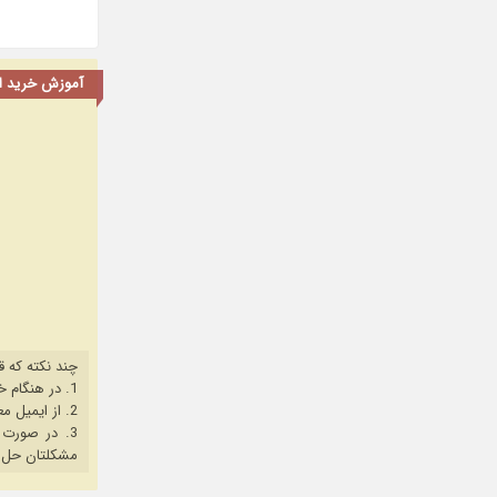
آموزش خرید اشت
چند نکته که ق
1. در هنگام خرید حتما از آخرین نسخه مروگر فایرفاکس یا کروم استفاده کنید.
2. از ایمیل معتبر برای ثبت نام استفاده کنید.
3. در صورت بروز هرگونه مشکل در خرید، ابتدا
مشکلتان حل 