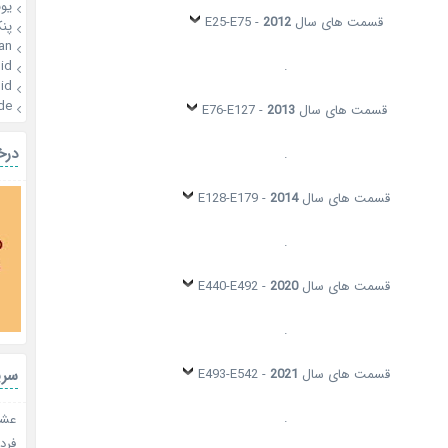
یو
قسمت های سال
2012
- E25-E75
پن
an
id
.
id
de
قسمت های سال
2013
- E76-E127
درخ
.
قسمت های سال
2014
- E128-E179
.
قسمت های سال
2020
- E440-E492
.
سری
قسمت های سال
2021
- E493-E542
.
عشق 
فردا