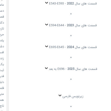
قسمت های سال
2022
- E543-E593
مامو
دستو
*
قصر ش
دکتر
قسمت های سال
2023
- E594-E644
تازه
حرفه
*
یادد
دشم
قسمت های سال
2024
- E695-E645
افسا
*
زندگ
یک د
قسمت های سال
2025
- E696 به بعد
ثبت 
قدر م
*
دلبا
قلمرو 
مترس
زیرنویس فارسی
همه 
تاج 
*