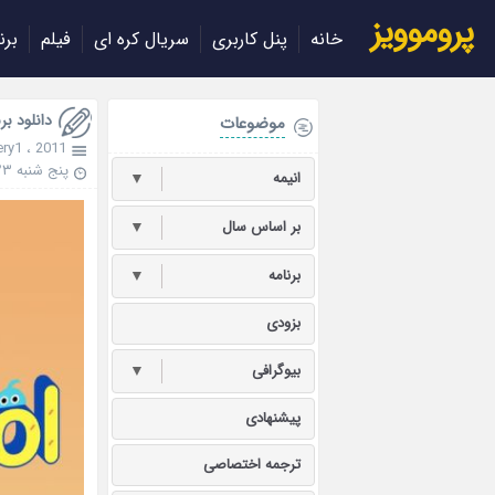
پروموویز
خانه
پنل کاربری
سریال کره ای
فیلم
برن
دانلود برنامه dol
موضوعات
ry1
،
2011
پنج شنبه ۲۳ فروردین ۱۴۰۳
انیمه
▼
بر اساس سال
▼
برنامه
▼
بزودی
بیوگرافی
▼
پیشنهادی
ترجمه اختصاصی