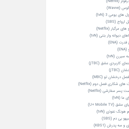
ولز (Netflix)
 (Wavve)
 های یومی 3 (tvN)
 ارواح (SBS)
های مرگبار (Netflix)
های دیوانه‌ وار بتنی (tvN)
قدرت (ENA)
ENA)
 سیرن (tvN)
مای کاربردی عشق (jTBC)
ان (jTBC)
صل درخشان تو (MBC)
ای شکاری فصل دوم (Netflix)
‌ پسر سفارشی (Netflix)
 ما (tvN)
 عشق (U+ Mobile TV)
 هونگ نفوذی (tvN)
هو بی دم (SBS)
 و سه پدرش (KBS1)