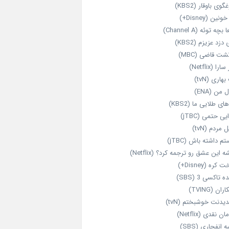
گوی باوقار (KBS2)
نین (Disney+)
بچه توئه (Channel A)
 دزد عزیزم (KBS2)
شت قاضی (MBC)
را (Netflix)
هاری (tvN)
 من (ENA)
ای طلایی ما (KBS2)
یی حتمی (jTBC)
 مردم (tvN)
م داشته باش (jTBC)
 این عشق رو ترجمه کرد؟ (Netflix)
کره (Disney+)
ه تاکسی 3 (SBS)
ران (TVING)
دیدنت خوشبختم (tvN)
ن نقدی (Netflix)
 انفجاری (SBS)