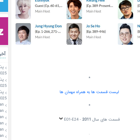
آخر
پن
2025
*
پن
2025
پن
لیست قسمت ها به همراه مهمان ها
2025
an
*
an
an
قسمت های سال
2011
- E01-E24
an
an
.
an