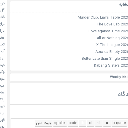
دروغ
شابه
گل خو
قطعا 
برای
بازگ
هنر سا
تب ب
آیدل
روزه
فردا
وکیل
دوست
میشه
ساخت 
گاه
رانند
تبهکا
از ن
قهرما
بوسه