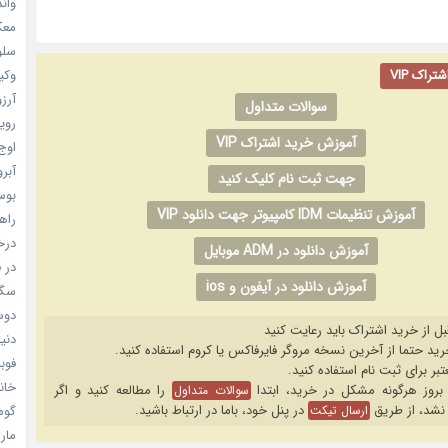
واندرف
معکوس
سلول
وکیل
راک VIP
آرزو 
سوالات متداول
رویا
آموزش خرید اشتراک VIP
اوج 
آبرو (
جهت ثبت نام کلیک کنید
بوسه
آموزش تنظیمات IDM کامپیوتر جهت دانلود VIP
راهن
درخش
آموزش دانلود در ADM موبایل
در ف
آموزش دانلود در آیفون و ios
سگ ه
دوست
بل از خرید اشتراک باید رعایت کنید
دنیای
فوبیای
خانم
را مطالعه کنید و اگر
سوالات متداول
نشد، از طریق
در پنل خود، باما در ارتباط باشید.
گومی
ارسال تیکت
ماری