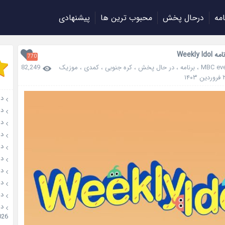
امه
درحال پخش
محبوب ترین ها
پیشنهادی
Weekly I
770
MBC eve
،
برنامه
،
در حال پخش
،
کره جنوبی
،
کمدی
،
موزیک
82,249
دانل
دانل
دانلو
دانل
دان
دانل
دانل
دانل
دانل
026