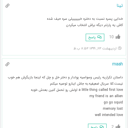
تینا
خدایی پسره نسبت به دختره خییییییلی سره حیف شده
کاش یه پارتنر دیگه براش انتخاب میکردن
10
پاسخ
اردیبهشت ۲۳, ۱۳۹۹ ۸:۵۳ ب.ظ
maah
داستان تکراریه رئیس وسواسیه پولدار و دختر خل و چل که اینجا بازیگرش هم خوب
نیست.کلا سریال ضعیفیه.به جاش اینارو توصیه میکنم
a little thing called first love اولش رو تحمل کنین بعدش خوبه
my friend is an allien
go go squid
memory lost
well intended love
2
پاسخ