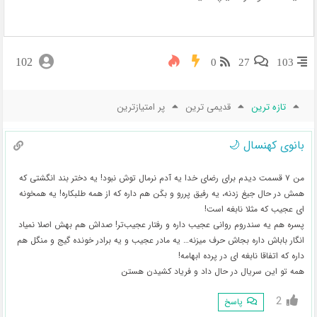
102
0
27
103
تازه ترین
قدیمی ترین
پر امتیازترین
بانوی کهنسال 🌙
من ۷ قسمت دیدم برای رضای خدا یه آدم نرمال توش نبود! یه دختر بند انگشتی که
همش در حال جیغ زدنه، یه رفیق پررو و بکَن هم داره که از همه طلبکاره! یه همخونه
ای عجیب که مثلا نابغه است!
پسره هم یه سندروم روانی عجیب داره و رفتار عجیب‌تر! صداش هم بهش اصلا نمیاد
انگار باباش داره بجاش حرف میزنه… یه مادر عجیب و یه برادر خونده گیج و منگل هم
داره که اتفاقا نابغه ای در پرده ابهامه!
همه تو این سریال در حال داد و فریاد کشیدن هستن
2
پاسخ