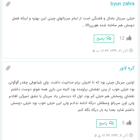
byun zahra
خیلی سریال باحال و قشنگی است از تمام سریالهای چینی این بهتره و اینکه فصل
دومش هم ساخته شده هورررراااا….
12
پاسخ
آذر ۲۱, ۱۳۹۹ ۱۲:۳۶ ب.ظ
کره لاور
اولین سریال چینی بود که تا اخرش برام جذابیت داشت. وای شیاعوفی چقدر گوگولی
بود خیلی خوب از پس نقشش براومده بود البته من بازی همه شونو دوست داشتم
نقشای رومخش هم خیلی کم بود، اول که دیدمش یاد سریال با عشق تمیزکن افتادم
ولی اون سریالو وسطاش دیگه ادامه ندادم ولی این خیلی خوب بود خیلی دوسش
داشتم شاید بعدا یه بار دیگه نگاه کنم.
5
پاسخ
آذر ۷, ۱۳۹۹ ۱۲:۳۹ ق.ظ