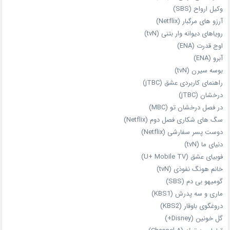
وکیل ارواح (SBS)
آرزو های مرگبار (Netflix)
رویاهای دیوانه‌ وار بتنی (tvN)
اوج قدرت (ENA)
آبرو (ENA)
بوسه سیرن (tvN)
راهنمای کاربردی عشق (jTBC)
درخشان (jTBC)
در فصل درخشان تو (MBC)
سگ های شکاری فصل دوم (Netflix)
دوست‌ پسر سفارشی (Netflix)
دنیای ما (tvN)
فوبیای عشق (U+ Mobile TV)
خانم هونگ نفوذی (tvN)
گومیهو بی دم (SBS)
ماری و سه پدرش (KBS1)
دروغگوی باوقار (KBS2)
گل خونین (Disney+)