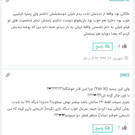
عاااالی بود واقعا از دیدنش لذت بدم خیلی دوسششش داشتم وای پسره خیلییی
خوب بود دختره هم خوب بود بازیشونو دوست داشتم راستش تمام شخصیت های تو
فیلم خیلی به دلم نشستن واقعا ارزش یه بار دیدنو حتما داره من که پوشه بندیش
کردم که بعدا دوباره هم ببینمش
4
پاسخ
شهریور ۲۲, ۱۳۹۹ ۶:۲۳ ب.ظ
yasy
وای این پسره (Yan Xi) چرا این قدر خوشگله؟؟؟؟???❤?
با اون چال گونه ش!!??❤????
باورم نمیشد فقط ۲۴ سالش باشه بیشتر بهش میخورد!! حدودا دیگه ۲۷! به شدت
روش کراش پیدا کردم! حیف سریال خوب دیگه بازی نکرده( تاریخی بازی کرده که من
تاریخی خوشم نمیاد!) منتظر فصل دو میمونم!❤❤???
7
پاسخ