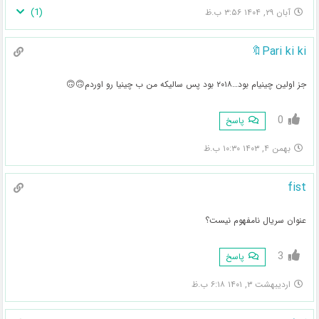
)
1
(
آبان ۲۹, ۱۴۰۴ ۳:۵۶ ب.ظ
Pari ki ki🔖
جز اولین چینیام بود…۲۰۱۸ بود پس سالیکه من ب چینیا رو اوردم🙃🙃
0
پاسخ
بهمن ۴, ۱۴۰۳ ۱۰:۳۰ ب.ظ
fist
عنوان سریال نامفهوم نیست؟
3
پاسخ
اردیبهشت ۳, ۱۴۰۱ ۶:۱۸ ب.ظ