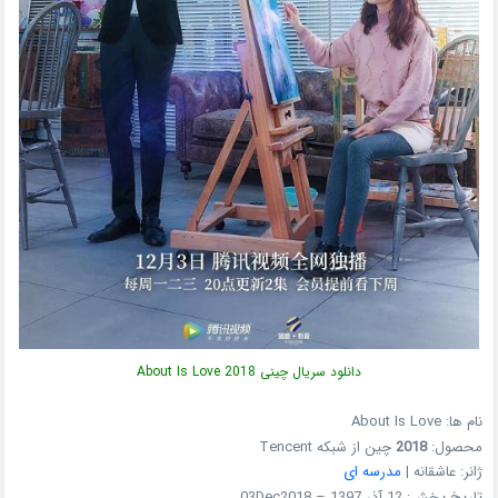
دانلود سریال چینی About Is Love 2018
نام ها: About Is Love
محصول:
2018
چین از شبکه Tencent
ژانر: عاشقانه |
مدرسه ای
تاریخ پخش: 12 آذر 1397 – 03Dec2018