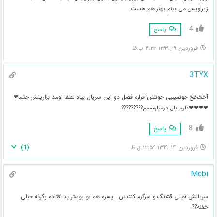
زیرنویس می بینم بهتر هم هست.
4
پاسخ
فروردین ۱۹, ۱۳۹۹ ۴:۳۲ ب.ظ
3TYX
آخخخخ جونمیییی جونننن قراره فصل دو این سریال بیاد لطفا اومد بزارینش حتما❤
❤❤❤❤دارم بال درمیارمممم?????????
8
پاسخ
)
1
(
فروردین ۱۴, ۱۳۹۹ ۱۲:۵۹ ق.ظ
Mobi
سریالش خیلی قشنگ و سرگرم کنندس . پسره هم تو پوستر بد افتاده وگرنه خیلی
خفنه??