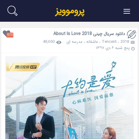
≡
پروموویز
دانلود سریال چینی About Is Love 2018
610
2018
،
Tencent
،
عاشقانه
،
مدرسه ای
48,650
پنج شنبه ۶ دی ۱۳۹۷