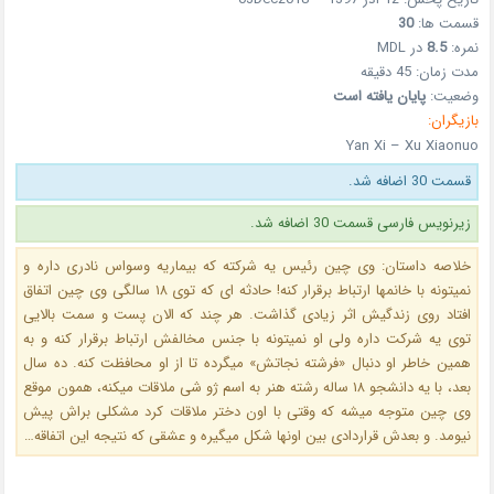
قسمت ها:
30
نمره:
8.5
در MDL
مدت زمان: 45 دقیقه
وضعیت:
پایان یافته است
بازیگران:
Yan Xi – Xu Xiaonuo
قسمت 30 اضافه شد.
زیرنویس فارسی قسمت 30 اضافه شد.
خلاصه داستان: وی چین رئیس یه شرکته که بیماریه وسواس نادری داره و
نمیتونه با خانمها ارتباط برقرار کنه! حادثه ای که توی ۱۸ سالگی وی چین اتفاق
افتاد روی زندگیش اثر زیادی گذاشت. هر چند که الان پست و سمت بالایی
توی یه شرکت داره ولی او نمیتونه با جنس مخالفش ارتباط برقرار کنه و به
همین خاطر او دنبال «فرشته نجاتش» میگرده تا از او محافظت کنه. ده سال
بعد، با یه دانشجو ۱۸ ساله رشته هنر به اسم ژو شی ملاقات میکنه، همون موقع
وی چین متوجه میشه که وقتی با اون دختر ملاقات کرد مشکلی براش پیش
نیومد. و بعدش قراردادی بین اونها شکل میگیره و عشقی که نتیجه این اتفاقه…