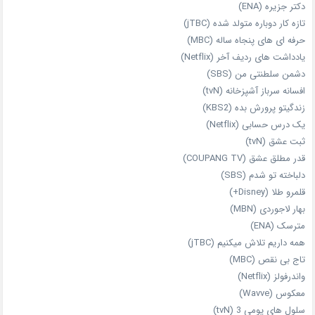
دکتر جزیره (ENA)
تازه‌ کار دوباره‌ متولد شده (jTBC)
حرفه‌ ای‌ های پنجاه‌ ساله (MBC)
یادداشت‌ های ردیف آخر (Netflix)
دشمن سلطنتی من (SBS)
افسانه سرباز آشپزخانه (tvN)
زندگیتو پرورش بده (KBS2)
یک درس حسابی (Netflix)
ثبت عشق (tvN)
قدر مطلق عشق (COUPANG TV)
دلباخته تو شدم (SBS)
قلمرو طلا (Disney+)
بهار لاجوردی (MBN)
مترسک (ENA)
همه داریم تلاش میکنیم (jTBC)
تاج بی‌ نقص (MBC)
واندرفولز (Netflix)
معکوس (Wavve)
سلول های یومی 3 (tvN)