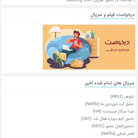
Rezvan
در
دانلود سریال Dazzling 2026
درخواست فیلم و سریال
سریال های تمام شده اخیر
شوهر (KBS2)
عشق گره خورده‌ی ما (Netflix)
فردا سرکار میبینمت (tvN)
مامور کیم دوباره فعال شد (SBS)
دستورالعمل عشق (KBS2)
قصر شرقی (Netflix)