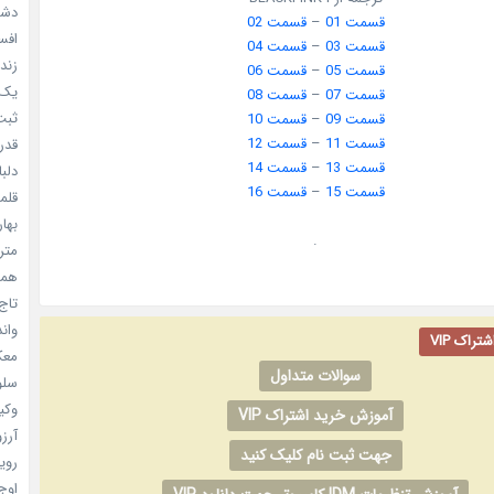
دشم
قسمت 01
–
قسمت 02
افسا
قسمت 03
–
قسمت 04
زندگ
قسمت 05
–
قسمت 06
یک د
قسمت 07
–
قسمت 08
ثبت 
قسمت 09
–
قسمت 10
قسمت 11
–
قسمت 12
قدر م
قسمت 13
–
قسمت 14
دلبا
قسمت 15
–
قسمت 16
قلمرو 
بهار
.
مترس
همه 
تاج 
واندرف
راک VIP
معکوس
سوالات متداول
سلول
وکیل
آموزش خرید اشتراک VIP
آرزو 
جهت ثبت نام کلیک کنید
رویا
اوج 