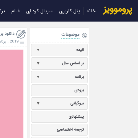
پروموویز
خانه
پنل کاربری
سریال کره ای
فیلم
برن
دانلود برنامه aries 2019
موضوعات
2019
،
برنام
انیمه
▼
بر اساس سال
▼
برنامه
▼
بزودی
بیوگرافی
▼
پیشنهادی
ترجمه اختصاصی