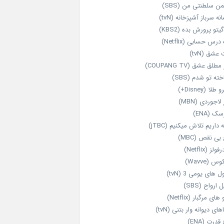
ن سلطنتی من (SBS)
نه سرباز آشپزخانه (tvN)
یتو پرورش بده (KBS2)
رس حسابی (Netflix)
عشق (tvN)
طلق عشق (COUPANG TV)
خته تو شدم (SBS)
طلا (Disney+)
 لاجوردی (MBN)
ک (ENA)
داریم تلاش میکنیم (jTBC)
بی‌ نقص (MBC)
ولز (Netflix)
 (Wavve)
 های یومی 3 (tvN)
 ارواح (SBS)
های مرگبار (Netflix)
های دیوانه‌ وار بتنی (tvN)
قدرت (ENA)