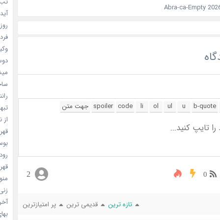
تب ب
آیدل
روزه
فردا
وکیل
گاه
دوست
میشه
ساخت 
رانند
تبهکا
از ن
قهرما
بوسه
رودخ
قهرم
2
0
منو خ
زنی 
آخری
تازه ترین
قدیمی ترین
پر امتیازترین
بهای 