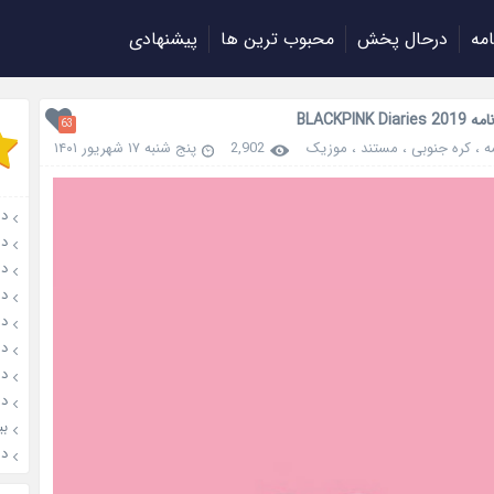
امه
درحال پخش
محبوب ترین ها
پیشنهادی
BLACKPINK Di
63
ه
،
کره جنوبی
،
مستند
،
موزیک
2,902
پنج شنبه ۱۷ شهریور ۱۴۰۱
دانل
دانل
دانل
دان
دانل
دان
دانل
دان
بیوگ
دانلود