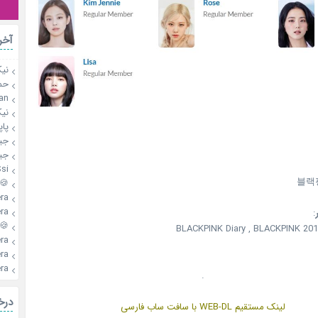
آخر
نیک
حم
an
نیک
پاپ
جی
جی
si
블랙
🍪Shika
a🍪
a🍪
:
🍪Shika
BLACKPINK Diary , BLACKPINK 20
a🍪
a🍪
a🍪
.
درخ
لینک مستقیم WEB-DL با سافت ساب فارسی