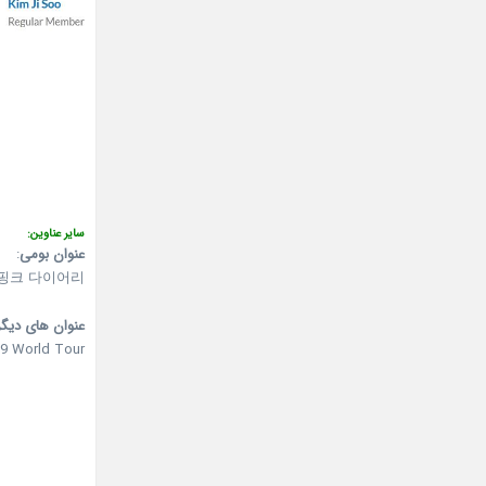
سایر عناوین:
عنوان بومی
:
핑크 다이어리
عنوان های دیگر
19 World Tour