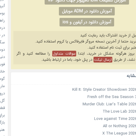
آموزش تنظیمات IDM کامپیوتر جهت دانلود VIP
آبرو (
آموزش دانلود در ADM موبایل
بوسه
راهن
آموزش دانلود در آیفون و ios
درخش
در ف
بل از خرید اشتراک باید رعایت کنید
سگ ه
دوست
را مطالعه کنید و اگر
سوالات متداول
دنیای
نشد، از طریق
در پنل خود، باما در ارتباط باشید.
ارسال تیکت
فوبیای
خانم
شابه
گومی
ماری
دروغ
گل خو
قطعا 
برای
بازگ
هنر سا