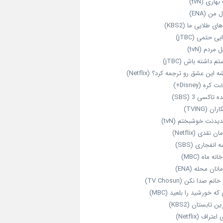
هاری (tvN)
 من (ENA)
ای طلایی ما (KBS2)
یی حتمی (jTBC)
 مردم (tvN)
م داشته باش (jTBC)
 این عشق رو ترجمه کرد؟ (Netflix)
کره (Disney+)
ه تاکسی 3 (SBS)
ران (TVING)
دیدنت خوشبختم (tvN)
ن نقدی (Netflix)
 انفجاری (SBS)
انه ماه (MBC)
انان محله (ENA)
انم صدا نکن (TV Chosun)
که خورشید را بلعید (MBC)
ن تابستان (KBS2)
اعتراف (Netflix)