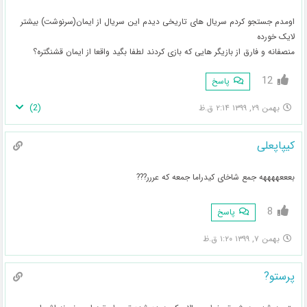
اومدم جستجو کردم سریال های تاریخی دیدم این سریال از ایمان(سرنوشت) بیشتر
لایک خورده
منصفانه و فارق از بازیگر هایی که بازی کردند لطفا بگید واقعا از ایمان قشنگتره؟
12
پاسخ
)
2
(
بهمن ۲۹, ۱۳۹۹ ۲:۱۴ ق.ظ
کیپاپعلی
بعععههههه جمع شاخای کیدراما جمعه که عررر???
8
پاسخ
بهمن ۷, ۱۳۹۹ ۱:۲۰ ق.ظ
پرستو?