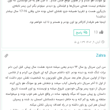
یو سونگ هو شدم و از همون موقع فنش شدم… تا الآن هم به جز مونشاین که توی
سلیقه‌م نیست همه‌ی سریال‌ها و فیلماش رو دیدم. میتونم بگم این پسر نابغه‌ی
بازیگری هست و تقریبا همیشه جزو نقشای اصلی بوده حتی وقتی 16-17 سال بیشتر
نداشت!
اینجا هم طرفدار کاراکتر یو اون بودم و هستم و تا ابد خواهم بود.
13
پاسخ
آبان ۹, ۱۴۰۲ ۱:۳۹ ق.ظ
Zahra
من این سریال رو سال ۹۴ دیدم یعنی میشه حدود هشت سال پیش. قبل این دلم
برات تنگ شده رو دیده بودم. تازه داشتم سریال کره ای شروع می کردم و از شانس
دوتا از اولین سریال هام بعد سریال های تلویزیون یه شخصیت نقش دوم داشت که
از اول تا آخر سریال دلم واسش کباب میشد و جفتش هم یو سونگ هو بازی کرده.
سریال از دوره پسر یونگی خودمون شروع میشه و نویسنده رو اون قسمت تاریخ
داستان رو پیش میبره که میگه ولیعهد ساده در واقع خیلی هم خوب بوده و میخواسته
سلطه ی بقیه رو کم کنه و به خاطر دسیسه دشمنانش اسمش بد شده و پسرش
ایسان هم این رو باور داشته و در راه اهداف پدرش تلاش میکنه.