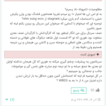
مظلومیتت تامپوناد داد پسرم?
به او اس تی ها امتیاز ۱۰ رو میدم.تقریبا همه‌شون قشنگ بودن ولی یکیش
خیلی با احساسات آدم بازی میکرد:stagnant از shin sung woo?
توصیه ای که میخوام با کسایی که میخوان این سریال رو ببینن بکنم اینه که
صبور باشین:
نصف سریال برای من انگار اینطور بود که کارگردانش با کارگردان نصف بعدی
متفاوت بود.طوری که تو ۱۳ قسمت اول شاهد دیالوگ های طولانی و خسته
کننده و سکانس های اضافی و حوصله سربر و اکشن بی هیجان و بی نتیجه
هستیم ولی دقیقا بعد از
اسپویل کننده
سریالمون یه پیشرفت چشم گیری میکنه به طوری که کل هیجان نداشته اوایل
تو بعدی ها جمع میشه و ما تو نیمه دوم مبارزه های نفس گیر و موضوعات
جالب و جنجالی رو میبینیم.?
در کل توصیه ام اینه که امتحانش کنین چون حداقل یه بار ارزش دیدن
داره.امتیاز من ۸ از ۱۰ عه به WBDS.?
30
پاسخ
)
1
(
آذر ۱۴, ۱۳۹۹ ۹:۴۸ ق.ظ