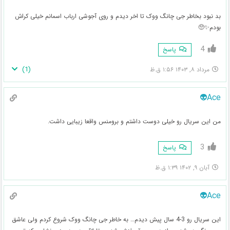
بد نبود بخاطر جی چانگ ووک تا اخر دیدم و روی آجوشی ارباب اسمانم خیلی کراش
بودم✨️🥺
4
پاسخ
)
1
(
مرداد ۸, ۱۴۰۳ ۱:۵۶ ق.ظ
Ace👽
من این سریال رو خیلی دوست داشتم و برومنس واقعا زیبایی داشت.
3
پاسخ
آبان ۹, ۱۴۰۲ ۱:۳۹ ق.ظ
Ace👽
این سریال رو 3-4 سال پیش دیدم… به خاطر جی چانگ ووک شروع کردم ولی عاشق