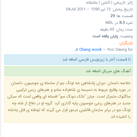
ژانر: تاریخی | اکشن | عاشقانه
تاریخ پخش: 13 تیر 1390 – 04Jul 2011
قسمت ها:
29
نمره
8.3
در MDL
مدت زمان: 65 دقیقه
وضعیت:
پایان یافته است
بازیگران:
Ji Chang wook
– Yoo Seung ho
تا قسمت آخر با زیرنویس فارسی اضافه شد.
آهنگ های سریال اضافه شد.
خلاصه داستان: دوران پادشاهی جه اونگ جو از سلسله ی جوسیون، داستان
در مورد وقایع مربوط به دسیسه ی شاهزاده سادو و هنرهای رزمی ترکیبی
ساگئوک متمرکز است. مبارز “بائک دونگ سو” افسانه ای واقعی است که سبکی
جدید در هنرهای رزمی جوسیون پایه گذاری کرد. گروه او در دفاع از شاه چه
اونگ جو در برابر سازمان قاتلینی مرموز قرار می گیرند که توطئه ی قتل پادشاه
را کشیده اند.