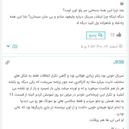
😂
بعد چرا این همه بدبختی سر یئو اون اومد؟
دیگه اینکه چرا اینقدر سریال درباره ولیعهد سادو و یی سان میسازن؟ بابا این همه
پادشاه و شاهزاده ول کنید دیگه اه
10
پاسخ
)
2
(
اسفند ۲۳, ۱۴۰۰ ۴:۵۳ ق.ظ
JK98
سریال خوبی بود.یکم زیادی طولانی بود و گاهی تکرار اتفاقات فقط به شکل های
مختلف اذیت میکرد.مثلا یه کاراکتری صد جور برنامه میریخت که یکی دیگه رو بکشه
هر بار هم شکست میخورد و له و لورده میشد ولی باز نمیمرد و باز از نو نقشه می
کشید و تکرار این چرخه!من خودم در عرض دو روز تمومش کردم البته از قسمت 13
به بعد همش رو جلو میزدم و فقط سکانس های یو سونگ هو رو می دیدم!
با تمام اینها هیجان خوبی داشت و از اون برجسته تر بازی بازیگرها بود که عالی
بودن.
او اس تی ها هم پرفکت.