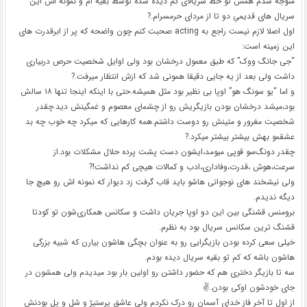
متوجه شدم همش تو خط سریالای کم دیده شده توسط بقیه ام و نمونه اش این
سریال های قدیمیِ دو تا از مردای حرمسرام.?
اول اصلا لازم نیست راجع به acting صحبت کنم چون واضحه که پر از ابرقدرت های
این زمینه است:
“جی جانگ ووک” که طبق معمول درخشان بود ولی اوایل شخصیت حرص دربیاری
داشت ولی بعد از یه جایی دقیقا همونی شد که ازش انتظار میرفت.?
و اما “یو سونگ هو” اوپا بی نظیر بود مثل همیشه.حتی با اینکه اینجا تنها ۱۸ سالش
بود،میشد درخشان بودن بازیگریش رو از چشمای معصوم و غمگینش دید.چقدر
شخصیت مغرور و متینش رو دوست داشتم.همه کارهایی که میکرد چه خوب چه بد
عشقمو بهش بیشتر بیشتر میکرد.?
چقدر دونگ‌‌سو قوپی میومد،ایشون دست پشت پرده حلال مشکلات بود.از
سرعت،هوش ،قدرت،وفاداری،ادب و کمالات هیچی کم نداشت!?
ولی نیشخند های نوجوانی هاشو باید قاب گرفت زد دیوار که نمونه اش رو هیچ جا
دیگه ندیدم.
برومنس قشنگی بین این دو اوپا جریان داشت و سکانس همکاری‌شون تو کودتا
قشنگ ترین سکانس سریال بود به نظرم.
خیلی سعی کرده بودن بازیگرایی رو به عنوان بچگی هاشون بیارن که شبیه بزرگی
هاشون باشه که کم تو بقیه سریال دیده بودم.
سه تا بازیگر دختری هم که حضور داشتن رو اولین بار بود میدیدم ولی همشون در
جای خودشون اوکی بودن.✌
از اول تا آخر فاز خدای آسمان رو درک نکردم ولی عاشق پرستیژ و شل و پل بودنش