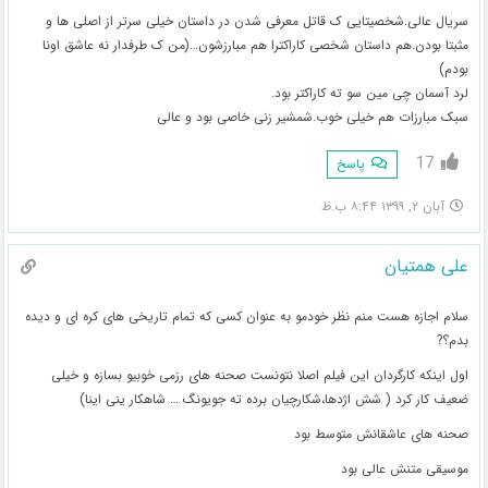
سریال عالی.شخصیتایی ک قاتل معرفی شدن در داستان خیلی سرتر از اصلی ها و
مثبتا بودن.هم داستان شخصی کاراکترا هم مبارزشون…(من ک طرفدار نه عاشق اونا
بودم)
لرد آسمان چی مین سو ته کاراکتر بود.
سبک مبارزات هم خیلی خوب.شمشیر زنی خاصی بود و عالی
17
پاسخ
آبان ۲, ۱۳۹۹ ۸:۴۴ ب.ظ
علی همتیان
سلام اجازه هست منم نظر خودمو به عنوان کسی که تمام تاریخی های کره ای و دیده
بدم؟?
اول اینکه کارگردان این فیلم اصلا نتونست صحنه های رزمی خوبیو بسازه و خیلی
ضعیف کار کرد ( شش اژدها،شکارچیان برده ته جویونگ … شاهکار ینی اینا)
صحنه های عاشقانش متوسط بود
موسیقی متنش عالی بود