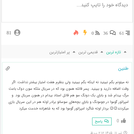
81
0
36
61
تازه ترین
قدیمی ترین
پر امتیازترین
طنین
نه میتونم بگم نبینید نه اینکه بگم ببینید ولی بنظرم هفت امتیاز بیشتر نداشت. اگر
وقت اضافه دارید و ببینید. پسر قاتله همون بود که در سریال ملکه سون دوک باعث
مرگ بیدام شد و بابای بک دونگ سو هم قاتل استاد بیدام در همون سریال بود. و
امپراتور گوموا در جومونگ و بابای بچه‌های سوسانو برادر اوته هم در این سریال بازی
میکردند😉😉 بردار اوته شاگرد امپراتور گوموا بود که به شاهزاده خدمت میکرد
0
پاسخ
تیر ۱۱, ۱۴۰۵ ۲:۱۲ ب.ظ