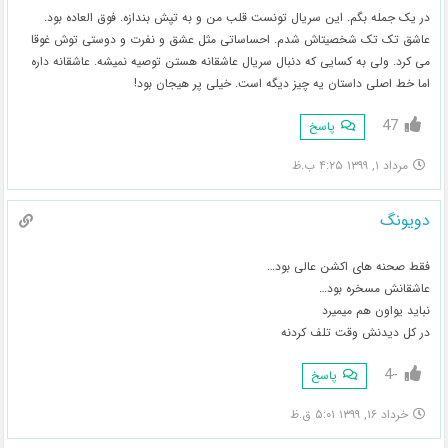
در یک جمله بگم. این سریال تونست قلب من و به تپش بندازه. فوق العاده بود.
عاشق تک تک شخصیتاش شدم. احساساتی مثل عشق و نفرت و دوستی توش غوقا
می کرد. ولی به کسایی که دنبال سریال عاشقانه هستن توصیه نمیشه. عاشقانه داره
اما خط اصلی داستان یه چیز دیگه است. خیلی پر هیجان بود!
47
پاسخ
مرداد ۱, ۱۳۹۹ ۴:۲۵ ب.ظ
دویونگ
فقط صحنه های اکشن عالی بود…
عاشقانش مسخره بود…
نباید یواون هم میمیرد
در کل دیدنش وقت تلف کردنه
-4
پاسخ
خرداد ۱۶, ۱۳۹۹ ۵:۰۱ ق.ظ