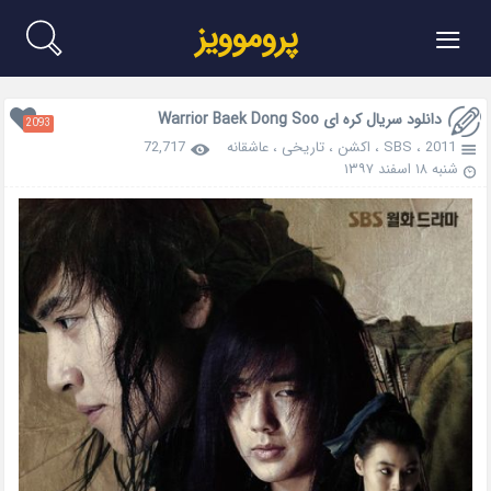
≡
پروموویز
دانلود سریال کره ای Warrior Baek Dong Soo
2093
2011
،
SBS
،
اکشن
،
تاریخی
،
عاشقانه
72,717
شنبه ۱۸ اسفند ۱۳۹۷