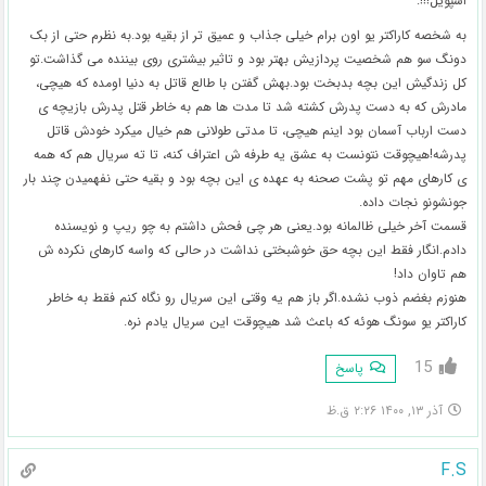
اسپویل!!!:
به شخصه کاراکتر یو اون برام خیلی جذاب و عمیق تر از بقیه بود.به نظرم حتی از بک
دونگ سو هم شخصیت پردازیش بهتر بود و تاثیر بیشتری روی بیننده می گذاشت.تو
کل زندگیش این بچه بدبخت بود.بهش گفتن با طالع قاتل به دنیا اومده که هیچی،
مادرش که به دست پدرش کشته شد تا مدت ها هم به خاطر قتل پدرش بازیچه ی
دست ارباب آسمان بود اینم هیچی، تا مدتی طولانی هم خیال میکرد خودش قاتل
پدرشه!هیچوقت نتونست به عشق یه طرفه ش اعتراف کنه، تا ته سریال هم که همه
ی کارهای مهم تو پشت صحنه به عهده ی این بچه بود و بقیه حتی نفهمیدن چند بار
جونشونو نجات داده.
قسمت آخر خیلی ظالمانه بود.یعنی هر چی فحش داشتم به چو ریپ و نویسنده
دادم.انگار فقط این بچه حق خوشبختی نداشت در حالی که واسه کارهای نکرده ش
هم تاوان داد!
هنوزم بغضم ذوب نشده.اگر باز هم یه وقتی این سریال رو نگاه کنم فقط به خاطر
کاراکتر یو سونگ هوئه که باعث شد هیچوقت این سریال یادم نره.
15
پاسخ
آذر ۱۳, ۱۴۰۰ ۲:۲۶ ق.ظ
F.S