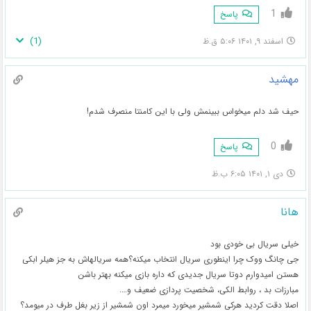
1
پاسخ
)
1
(
اسفند ۹, ۱۴۰۱ ۵:۰۶ ق.ظ
مهشید
حیف شد دلم میخواس ببینمش ولی با این کامنتا منصرف شدم!
0
پاسخ
دی ۱, ۱۴۰۱ ۶:۰۵ ب.ظ
هانا
خیلی سریال بی خودی بود
جی چانگ ووک چرا اینطوری سریال انتخاب میکنه؟همه سریالهاش به جز هیلر ابکی
هستن امیدوارم دوتا سریال جدیدی که داره بازی میکنه بهتر باشن
مبارزات بد ، روابط الکی، شخصیت پردازی ضعیف و….
اصلا دقت کردید هرکی شمشیر میخورد میمرد اون شمشیر از زیر بغل طرف در میومد؟