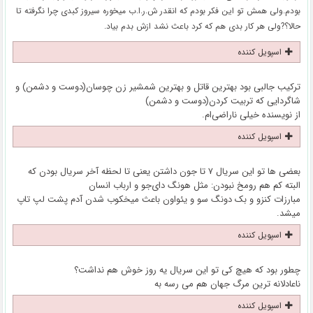
بودم.ولی همش تو این فکر بودم که انقدر ش.ر.ا.ب میخوره سیروز کبدی چرا نگرفته تا
حالا؟?ولی هر کار بدی هم که کرد باعث نشد ازش بدم بیاد.
اسپویل کننده
ترکیب جالبی بود بهترین قاتل و بهترین شمشیر زن چوسان(دوست و دشمن) و
شاگردایی که تربیت کردن(دوست و دشمن)
از نویسنده‌ خیلی ناراضی‌ام.
اسپویل کننده
بعضی ها تو این سریال ۷ تا جون داشتن یعنی تا لحظه آخر سریال بودن که
البته کم هم رومخ نبودن: مثل هونگ دای‌جو و ارباب انسان
مبارزات کنزو و بک دونگ سو و یئواون باعث میخکوب شدن آدم پشت لپ تاپ
میشد.
اسپویل کننده
چطور بود که هیچ کی تو این سریال یه روز خوش هم نداشت؟
ناعادلانه ترین مرگ جهان هم می رسه به
اسپویل کننده