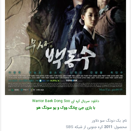
دانلود سریال کره ای Warrior Baek Dong Soo
با بازی جی چانگ ووک و یو سونگ هو
نام: بک دونگ سو دلاور
محصول:
2011
کره جنوبی از شبکه SBS