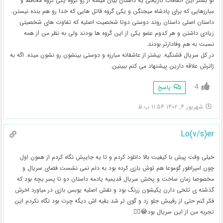
تو بستر این اتفاقات تاریخی یه داستان بیان میشه از رو گروه یکی گروه محافظ و
مبارزهایی که برای پادشاه میجنگن و یکی گروه قاتل هایی که خدا رو هم بنده نیستن.
داستان اصلی داستان روند دوستی دوتا شخصیت اصلیه که تفاوت های شخصیتی
زیادی داشتن و هر کدوم عضو یکی از این گروه ها بودند ولی به نظر من از همه
نسبت به هم وفادارتر بودند.
در کل سریال قشنگیه. بیشتر از عاشقانه مبارزه و دوستی بینشون رو نشون میده. اگه به
ژانرش علاقه دارین پیشنهاد می کنم ببینین.
4
پاسخ
شهریور ۴, ۱۴۰۲ ۱۱:۵۴ ب.ظ
Lo(v/s)er
خیلی وقت پیش با کیفیت بالا دانلود کردم و تا یه جاییش نگاه کردم از همون اول
چون امپراطور گوموعا هم توش بازی کرده بود به دلم نمی نشست فضای سریال و
مخصوصا زمان ساخت و پخش سریال قدیمیه یادمه داستان دو تا پسر یچه بود که
گذشته ی تلخی دارن یکیشون زرنگ بود و نقش اصلیه یوبس بازی در میاورد اخرش
فکر کنم حتی از رقیبش جلو زد و گوی تر شد بقیه اش دیگه چرت بود نگاه نکردم این
تجربه من از این سریال بود😂🤦‍♂️